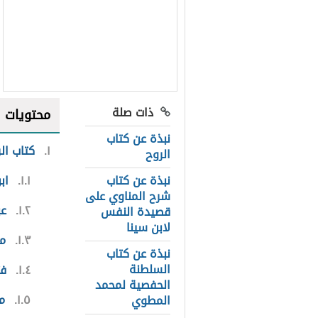
ذات صلة
محتويات
نبذة عن كتاب
١
كتاب ال
الروح
نبذة عن كتاب
١.١
اب
شرح المناوي على
١.٢
عب
قصيدة النفس
لابن سينا
١.٣
م
نبذة عن كتاب
السلطنة
١.٤
فت
الحفصية لمحمد
١.٥
م
المطوي