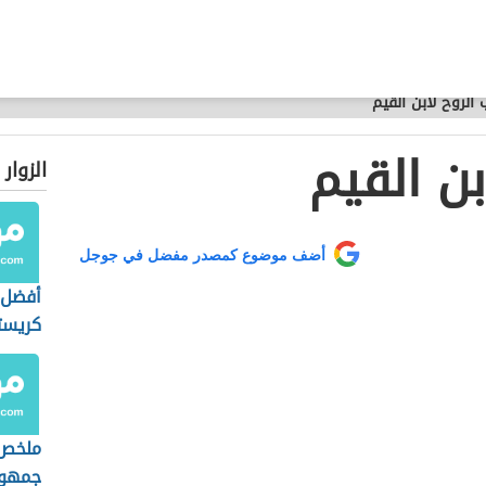
 الروح لابن القيم
بن القيم
الزوار
أضف موضوع كمصدر مفضل في جوجل
أفضل ر
كريس
ملخص 
جمهور