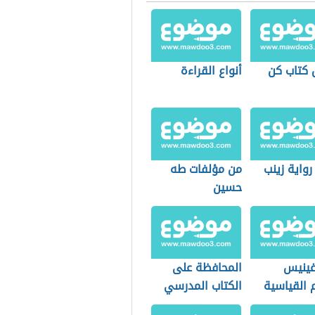
كتاب كن
أنواع القراءة
رواية زينب
من مؤلفات طه
حسين
غينيس
المحافظة على
م القياسية
الكتاب المدرسي