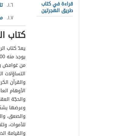
قراءة في كتاب
١.٦
تل
طريق الهجرتين
١.٧
مؤ
كتاب ال
يعدّ كتاب ال
من غوامض وأس
التساؤلات ال
والقرآن الكري
الأوهام العا
والحجّة العق
وعرضها بشكلٍ
والصعق، والم
للأموات، وتل
والقيامة الص