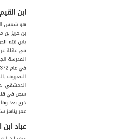
ابن القيم
هو شمس الدي
بن حريز بن م
في عائلة عرف
المدرسة الج
المعروف بالق
سجن في قلعة
عمر يناهز ستي
عباد ابن 
عرف ابن القي