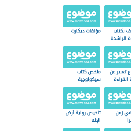
يف بكتاب
مؤلفات ديكارت
ة الراشدة
 تعبير عن
ملخص كتاب
القراءة
سيكولوجية
الجماهير
في زمن
تلخيص رواية أرض
را
الإله