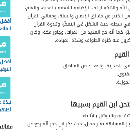
ى الله والانكسار له، بالإضافة لشغفه بالمحبة، والعلم،
 الكثير من حقائق الإيمان والسنة، ومعاني القرآن
أفضل 
ي سجنه، حيث انشغل في التفكّر، وتلاوة القرآن
الفلك
بّر، كما أنّه حج العديد من المرات، وجاور مكة، وكان
رون عنه كثرة الطواف وشدّة العبادة.
القيم
أفضل 
ي الصدرية، والعديد من المناطق.
الترفي
فتوى.
لجوزية.
نبذة ع
حن ابن القيم بسببها
أخلاقي
اعة والتوسّل بالأنبياء.
والمس
از المسابقة بغير محلل، حيث ذكر ابن حجر أنّه رجع عن
الاجتم
مقالا