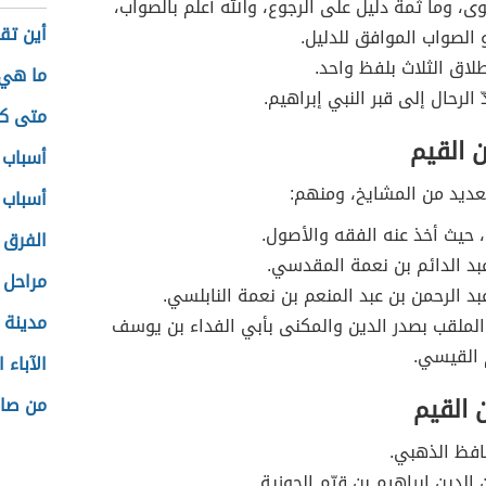
ى، وما ثمة دليل على الرجوع، والله أعلم بالصواب،
أين تق
الصواب الموافق للدليل.
لاق الثلاث بلفظ واحد.
ما هي 
 الرحال إلى قبر النبي إبراهيم.
متى كا
 القيم
أسباب 
لعديد من المشايخ، ومنهم:
أسباب 
، حيث أخذ عنه الفقه والأصول.
الفرق 
بد الدائم بن نعمة المقدسي.
مراحل 
بد الرحمن بن عبد المنعم بن نعمة النابلسي.
مدينة 
لملقب بصدر الدين والمكنى بأبي الفداء بن يوسف
 القيسي.
الآباء 
ن القيم
من صاح
حافظ الذهبي.
 الدين إبراهيم بن قيّم الجوزية.