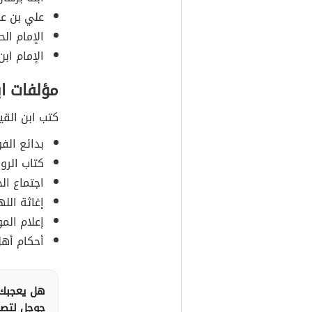
علي بن عب
الإمام الح
الإمام ابن
مؤلفات اب
كتب ابن القيم 98 مؤلفاً، و
بدائع الفو
كتاب الروح
اجتماع ال
إغاثة الل
إعلام الم
أحكام أهل
هل يعجبك 
جوجل لتصلك