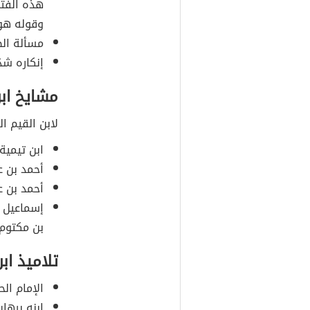
هذه الفتو
وقوله هو 
مسألة الط
إنكاره شدّ
مشايخ ابن
لابن القيم ا
ابن تيمية
أحمد بن ع
أحمد بن ع
إسماعيل ا
بن مكتوم
تلاميذ اب
الإمام ال
ابنه برهان