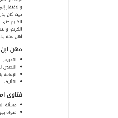
والافتقار إل
حيث كان يدرس
الكريم حتى ف
الكريم، والتد
أهل مكة يذك
مهن ابن 
التدريس ف
التصدي لل
الإمامة با
التأليف.
فتاوى امت
مسألة الشف
فتواه بجو