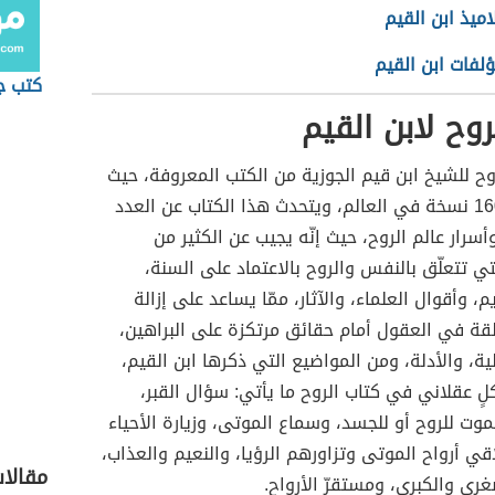
اميذ ابن القيم
لفات ابن القيم
كتب ج
روح لابن القيم
روح للشيخ ابن قيم الجوزية من الكتب المعروفة، حيث
يوجد منه 1600 نسخة في العالم، ويتحدث هذا الكتاب عن العدد
رار عالم الروح، حيث إنّه يجيب عن الكثير من
تي تتعلّق بالنفس والروح بالاعتماد على السنة،
م، وأقوال العلماء، والآثار، ممّا يساعد على إزالة
لقة في العقول أمام حقائق مرتكزة على البراهين،
لية، والأدلة، ومن المواضيع التي ذكرها ابن القيم،
 عقلاني في كتاب الروح ما يأتي: سؤال القبر،
وت للروح أو للجسد، وسماع الموتى، وزيارة الأحياء
اقي أرواح الموتى وتزاورهم الرؤيا، والنعيم والعذاب،
مقالا
غرى والكبرى، ومستقرّ الأرواح.