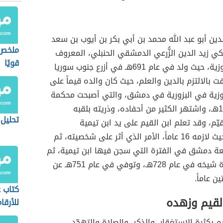
ن أبو عبد الله محمد بن أبي بكر بن أيوب بن سعد
ملخص 
كي زيد الدين الزُّرعي الدمشقي الحنبلي، المعروف
قويًا
بابن قيّم الجوزية، حيث ولد في عام 691هـ في أزرع جنوب سوريا
ت بالالتزم بالدين والعلم، حيث كان والده قيماً على
وزية في البزورية في دمشق، والتي أصبحت محكمة
في عام 1372هـ، واشتهر الكثير من أحفاده، وذريته بلقبه
تحليل 
يّم، وقد تعلم ابن القيم على يد ابن تيمية
الدمشقي، حيث لازمه 16 عاماً، الأمر الذي أثر على شخصيته، ثم
 دمشق في الفترة التي سجن فيها ابن تيمية، ثم
خرج بعد وفاة شيخه في عام 728هـ، وتوفي في عام 751هـ عن
ن عاماً.
كتاب 
القيم وزهده
للأرقا
م بكثرة الاستغقار، والذكر، والصلاة والتهجّد،