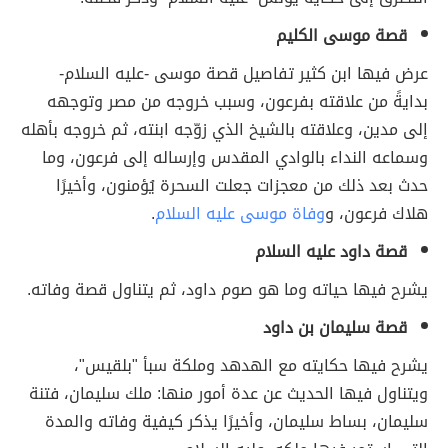
قصة موسى الكليم
عرض فيها ابن كثير تفاصيل قصة موسى -عليه السلام-
بدايةً من علاقته بفرعون، وسبب خروجه من مصر وتوجهه
إلى مدين، وعلاقته بالشيخ الذي زوّجه ابنته، ثم خروجه بأهله
وسماعه النداء بالوادي المقدس وإرساله إلى فرعون، وما
حدث بعد ذلك من معجزات جعلت السحرة يُؤمنون، وأخيرًا
هلاك فرعون، و
وفاة موسى عليه السلام
.
قصة داود عليه السلام
يشرح فيها حياته وما هو صوم داود، ثم يتناول قصة وفاته.
قصة سليمان بن داود
يشرح فيها حكايته مع الهدهد وملكة سبأ "بلقيس"،
ويتناول فيها الحديث عن عدة أمور منها: ملك سليمان، فتنة
سليمان، بساط سليمان، وأخيرًا يذكر كيفية وفاته والمدة