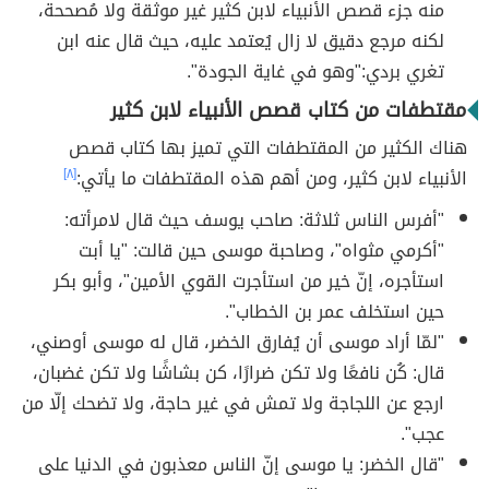
منه جزء قصص الأنبياء لابن كثير غير موثقة ولا مُصححة،
لكنه مرجع دقيق لا زال يُعتمد عليه، حيث قال عنه ابن
تغري بردي:"وهو في غاية الجودة".
مقتطفات من كتاب قصص الأنبياء لابن كثير
هناك الكثير من المقتطفات التي تميز بها كتاب قصص
الأنبياء لابن كثير، ومن أهم هذه المقتطفات ما يأتي:
[٨]
"أفرس الناس ثلاثة: صاحب يوسف حيث قال لامرأته:
"أكرمي مثواه"، وصاحبة موسى حين قالت: "يا أبت
استأجره، إنّ خير من استأجرت القوي الأمين"، وأبو بكر
حين استخلف عمر بن الخطاب".
"لمّا أراد موسى أن يُفارق الخضر، قال له موسى أوصني،
قال: كُن نافعًا ولا تكن ضرارًا، كن بشاشًا ولا تكن غضبان،
ارجع عن اللجاجة ولا تمش في غير حاجة، ولا تضحك إلّا من
عجب".
"قال الخضر: يا موسى إنّ الناس معذبون في الدنيا على