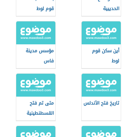
الحديبية
قوم لوط
أين سكن قوم
مؤسس مدينة
لوط
فاس
تاريخ فتح الأندلس
متى تم فتح
القسطنطينية