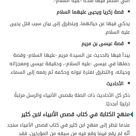
التي استمر فيها ملكه -عليه السلام-.
قصة زكريا ويحيى عليهما السلام
يحكي فيها عن حياتهما، ويتطرق إلى بيان سبب قتل يحيى
عليه السلام.
قصة عيسى بن مريم
يبدأ فيها بالحديث عن السيدة مريم -عليها السلام- وقصة
حملها في عيسى -عليه السلام-، وحقيقة عيسى ومعجزاته
وحياته، والتطرق لفترة نبوته وحكمه ثم رفعه إلى السماء.
الأحاديث
ذكر كل الأحاديث ذات الصلة بقصص الأنبياء والرسل مرتبةً
ترتيبًا أبجديًا.
منهج الكتابة في كتاب قصص الأنبياء لابن كثير
عندما ننظر إلى منهج ابن كثير في كتاب قصص الأنبياء سنجد
أنّه لم يقع فيما وقع فيه من سبقه من المؤرخين، فقد