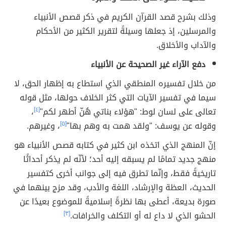
وذلك بشرح قصد القرآن الكريم في ذكر قصص الأنبياء
والمرسلين، إذ جعلها وسيلةً لتقرير الكثير من الأحكام
والآداب والأخلاق.
دفع الآراء غير الصحيحة عن الأنبياء
من خلال تفسيره المنطقي الذي استطاع به إظهار الحق، لا
سيما في تفسير الآيات التي كثر الخلاف حولها، مثل قوله
تعالى على لسان لوط: "هؤلاء بناتي هُنّ أطهر لكم"
[٤]
،
وقوله عن يوسف: "ولقد همت به وهم بها"
[٥]
، وغيرهم.
إنّ المنهج الذي اتخذه ابن كثير في كتابه قصص الأنبياء هو
منهج جديد تمامًا لم يسبقه إليه أحد؛ لأنّه لم يذكر أحداثًا
تاريخيةً فقط، وإنّما تطرق فيه إلى جوانب أخرى كتفسير
الحديث، العظة والإرشاد، اللغة والأدب، وقد مزج بينهما في
صورة بديعة، أعطى بها نظرةً إسلاميةً للموضوع بعيدًا عن
الحشو الذي لا داع له أو التكلف والخرافات.
[٣]