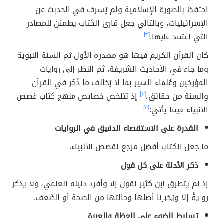
احتفظ بالصورة الإسلامية ولم يُسرف في الحديث عن
الإسرائيليات، وبالتالي جعل قارئ الكتاب يطمئن للمصادر
التي اعتمد عليها.
[٣]
كان القرآن الكريم فيها هو مصدره الأول ثم السنة النبوية
وما جاء في الأحاديث الشريفة، ثم النظر إلى روايات
المؤرخين وعُلماء السير بما لا يُخالف ما ذُكر في القرآن
والسنة من حقائق،
[٣]
إذ تتلخص خصائص منهج كتاب قصص
الأنبياء فيما يأتي:
[٣]
القدرة على الاستقصاء الدقيق في الروايات
ما جعل الكتاب أفضل مرجع لقصص الأنبياء.
ذكر الأدلة على كل قول
إذ لم يتطرق ابن كثير لقول إلا وأفرد دليله العلمي، ولا يذكر
روايةً إلا ويُخبرنا أصلها وحالتها من الصحة أو الضَعف.
تسليط الضوء على العظة والعبرة