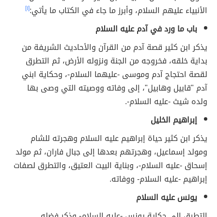
الأنبياء عليهم السلام، وأبرز ما جاء في الكتاب ما يأتي:
[١]
باب ما ورد في آدم عليه السلام
يذكر ابن كثير قصة آدم من القرآن والأحاديث الشريفة من
بداية خلقه، فخروجه من الجنة ونزوله الأرض، ثم التطرق
لقصة احتجاج آدم وموسى -عليهما السلام-، وحكاية ابني
آدم "قابيل وهابيل"، إلى وفاته ووصيته التي وصى بها
ولده شيث -عليه السلام-.
إبراهيم الخليل
يذكر ابن كثير حياة إبراهيم عليه السلام وهجرته للشام
ومولد إسماعيل، وهجرتهم بعدها إلى جبال فاران، ثم مولد
إسحاق -عليه السلام-، وبناية البيت العتيق، والتطرق لصفات
إبراهيم -عليه السلام- ووفاته.
يونس عليه السلام
التطرق إلى حكاية يونس -عليه السلام- وذكر فضله.