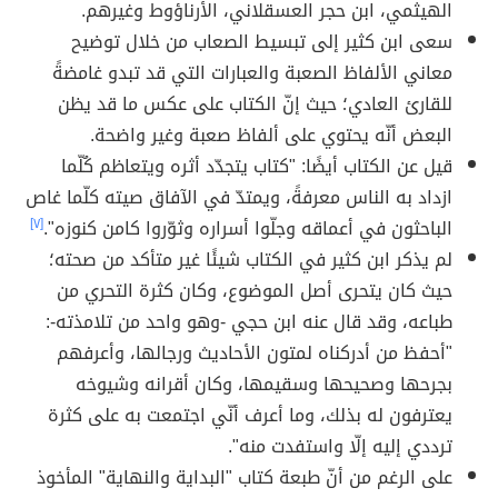
الهيثمي، ابن حجر العسقلاني، الأرناؤوط وغيرهم.
سعى ابن كثير إلى تبسيط الصعاب من خلال توضيح
معاني الألفاظ الصعبة والعبارات التي قد تبدو غامضةً
للقارئ العادي؛ حيث إنّ الكتاب على عكس ما قد يظن
البعض أنّه يحتوي على ألفاظ صعبة وغير واضحة.
قيل عن الكتاب أيضًا: "كتاب يتجدّد أثره ويتعاظم كُلّما
ازداد به الناس معرفةً، ويمتدّ في الآفاق صيته كلّما غاص
الباحثون في أعماقه وجلّوا أسراره وثوّروا كامن كنوزه".
[٧]
لم يذكر ابن كثير في الكتاب شيئًا غير متأكد من صحته؛
حيث كان يتحرى أصل الموضوع، وكان كثرة التحري من
طباعه، وقد قال عنه ابن حجي -وهو واحد من تلامذته-:
"أحفظ من أدركناه لمتون الأحاديث ورجالها، وأعرفهم
بجرحها وصحيحها وسقيمها، وكان أقرانه وشيوخه
يعترفون له بذلك، وما أعرف أنّي اجتمعت به على كثرة
ترددي إليه إلّا واستفدت منه".
على الرغم من أنّ طبعة كتاب "البداية والنهاية" المأخوذ