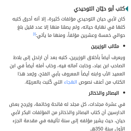
كتب أبو حيّان التوحيدي
كان لأبي حيان التوحيدي مؤلفات كثيرة، إلا أنه أحرق كتبه
كلها في نهاية حياته، ولم يصلنا منها إلا عدد قليل بلغ
حوالي خمسة وعشرين مؤلفاً، ومنها ما يأتي:
[١]
مثالب الوزيرين
ويعرف أيضاً بأخلاق الوزيرين، كتبه بعد أن ارتحل إلى بلاط
الصاحب ابن عباد، وخابت آماله فيه، وخاب أمله أيضاً في ابن
العميد الأب وابنه أيضاً المعروف بأبي الفتح، ويُعد هذا
الكتاب من أعنف نصوص
الهجاء
التي كُتبت بالعربيّة.
البصائر والذخائر
في عشرة مجلدات، كل مجلد له فاتحة وخاتمة، ويُرجح بعض
الدارسين أن كتاب البصائر والذخائر من المؤلفات البكر لأبي
حيان، حيث يشير مؤلفه إلى سنة تأليفه في مقدمة الجزء
الأول سنة 350هـ.