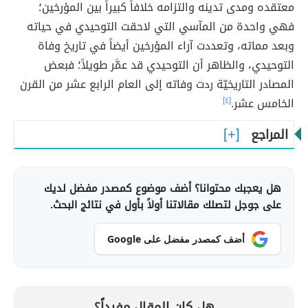
معتقده ومدى تدينه والتزامه خلافاً كبيراً بين المؤرخين؛
فهي واحدة من المآسي التي لاحقت التوحيدي في حياته
وبعد مماته، وتعددت آراء المؤرخين أيضاً في تاريخ وفاة
التوحيدي، والظاهر أن التوحيدي قد عمَّر طويلاً؛ فبعض
المصادر التاريخيّة ردت وفاته إلى العام الرابع عشر من القرن
الخامس عشر.
[٤]
المراجع
هل يعجبك محتوانا؟ أضف موضوع كمصدر مفضل لديك
على جوجل لتصلك مقالاتنا أولاً بأول في نتائج البحث.
أضف كمصدر مفضل على Google
هل كان المقال مفيداً؟