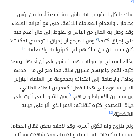
[٣]
ويلاحظ كل المؤرخين أنه عاش عيشة ضنكاً، ما بين بؤس
وحرمان، وانعدام المعاملة اللائقة، حتى مع أقرانه العلماء،
وقد وصل به الحال من اليأس والقنوط إلى حال أقدم فيه
على إحراق كتبه،
[٣]
ومن المرجح أن إحراق التوحيدي لمكتبته؛
كان بسبب أن من ساكنهم لم يكترثوا به ولا بعلمه.
[٤]
وذلك استنتاج من قوله عنهم: "فشق علي أن أدعها -يقصد
كتبه- لقوم جاورتهم عشرين سنة، فما صح لي من أحدهم
وداد"، بالإضافة إلى اقتدائه بمجموعة من العلماء البارزين
الذين سبقوه إلى هذا الفعل؛ كعمر بن العلاء الطائي،
ويوسف بن الأسباط وغيرهم،
[٤]
ومن الأمور التي أثرت على
حياة التوحيدي كثرة تنقلاته؛ الأمر الذي أثر على حياته
الشخصيّة.
[٤]
ولم يتزوج ولم يُكوّن أسرة، وقد لاحقه بعض عُمّال الحكام؛
بسبب المكايدات السياسيّة والدينيّة، فقد شهدت مسألة