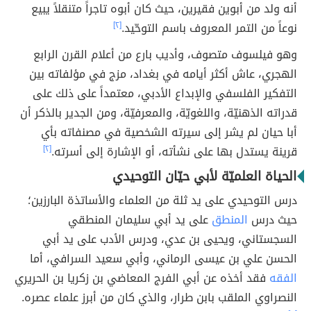
أنه ولد من أبوين فقيرين، حيث كان أبوه تاجراً متنقلاً يبيع
نوعاً من التمر المعروف باسم التوحّيد.
[٢]
وهو فيلسوف متصوف، وأديب بارع من أعلام القرن الرابع
الهجري، عاش أكثر أيامه في بغداد، مزج في مؤلفاته بين
التفكير الفلسفي والإبداع الأدبي، معتمداً على ذلك على
قدراته الذهنيّة، واللغويّة، والمعرفيّة، ومن الجدير بالذكر أن
أبا حيان لم يشر إلى سيرته الشخصية في مصنفاته بأي
قرينة يستدل بها على نشأته، أو الإشارة إلى أسرته.
[٢]
الحياة العلميّة لأبي حيّان التوحيدي
درس التوحيدي على يد ثلة من العلماء والأساتذة البارزين؛
حيث درس
المنطق
على يد أبي سليمان المنطقي
السجستاني، ويحيى بن عدي، ودرس الأدب على يد أبي
الحسن علي بن عيسى الرماني، وأبي سعيد السرافي، أما
الفقه
فقد أخذه عن أبي الفرج المعاضي بن زكريا بن الحريري
النصراوي الملقب بابن طرار، والذي كان من أبرز علماء عصره.