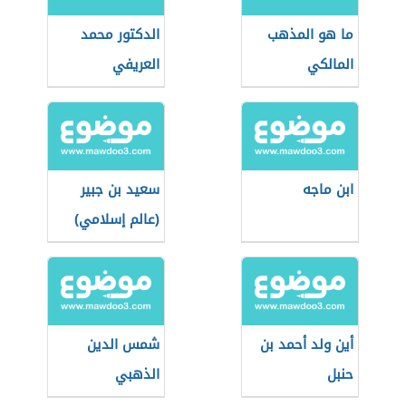
ما هو المذهب
الدكتور محمد
المالكي
العريفي
ابن ماجه
سعيد بن جبير
(عالم إسلامي)
أين ولد أحمد بن
شمس الدين
حنبل
الذهبي