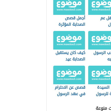
هل عم
أجمل قصص
ل
الصحابة المؤثرة
ب الرسول
كيف كان يستقبل
به
الصحابة عيد
الأضحى؟
لسيدة
قصص عن الاحترام
 للرسول
في عهد الرسول
ت منوعة