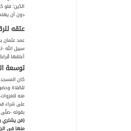
الدّين؛ فلو 
دون أن يهتم 
عتقه للرق
عمد عثمان بن
سبيل الله -ت
أعتقها قُرابة
توسعة ال
كان المسجد ق
للصّلاة وحضو
منه للغزوات، 
على شراء قط
بقوله -صلّى ا
(مَن يشتري بقع
منها في الجنَّ