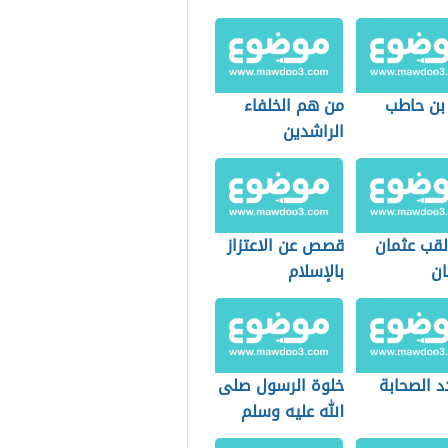
 بن حاطب
من هم الخلفاء
الراشدين
لقب عثمان
قصص عن الاعتزاز
ان
بالإسلام
د الصحابة
خلوة الرسول صلى
الله عليه وسلم
في غار حراء