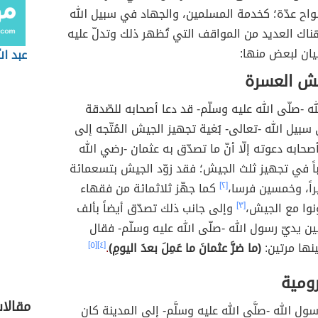
واح عدّة؛ كخدمة المسلمين، والجهاد في سبيل الله
اك العديد من المواقف التي تُظهر ذلك وتدلّ عليه
يان لبعض منها:
عبد ا
ش العسرة
ه -صلّى الله عليه وسلّم- قد دعا أصحابه للصّدقة
سبيل الله -تعالى- بُغية تجهيز الجيش المُتّجه إلى
صحابه دعوته إلّا أنّ ما تصدّق به عثمان -رضي الله
اً في تجهيز ثلث الجيش؛ فقد زوّد الجيش بتسعمائة
اً، وخمسين فرسا،
[٢]
كما جهّز ثلاثمائة من فقهاء
نوا مع الجيش،
[٣]
وإلى جانب ذلك تصدّق أيضاً بألف
بين يديّ رسول الله -صلّى الله عليه وسلّم- فقال
نها مرتين:
(ما ضرَّ عثمانَ ما عَمِلَ بعدَ اليومِ)
.
[٤]
[٥]
رومية
مقالا
ول الله -صلَّى الله عليه وسلَّم- إلى المدينة كان