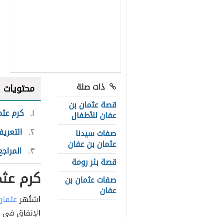
ذات صلة
محتويات
قصة عثمان بن
١
كرم عثم
عفان للأطفال
٢
التعريف
صفات سيدنا
عثمان بن عفان
٣
المراجع
قصة بئر رومة
كرم عثم
صفات عثمان بن
عفان
اشتُهر
عثمان
الإنفاق في س