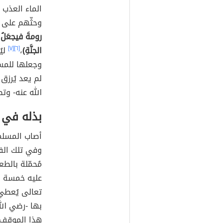
الماء العذب ق
وحثّهم على ش
رومةَ فيجعَلُ 
الجنَّةِ)
،
[٦]
[٧]
ليُ
وجعلها للمسل
لم يعد يُرزق
الله عنه- وت
بذله في 
أصاب المسلم
وفي تلك الفت
مُحمّلة بالط
عليه خمسة في
تعالى يُعطي
بها -رضي الل
هذا الموقف 