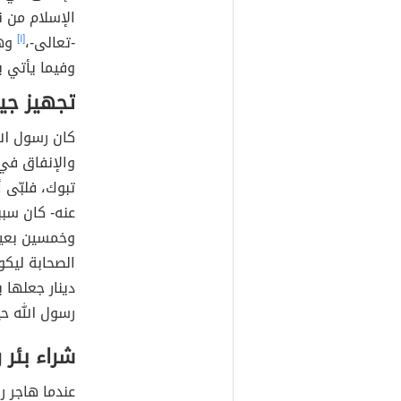
الإسلام من ن
-تعالى-،
[١]
وهن
وفيما يأتي ب
تجهيز جي
كان رسول الل
والإنفاق في 
تبوك، فلبّى أ
عنه- كان سبب
وخمسين بعير
الصحابة ليكو
دينار جعلها 
رسول الله حي
شراء بئر 
عندما هاجر رس