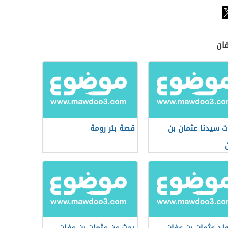
فان
 سيدنا عثمان بن
قصة بئر رومة