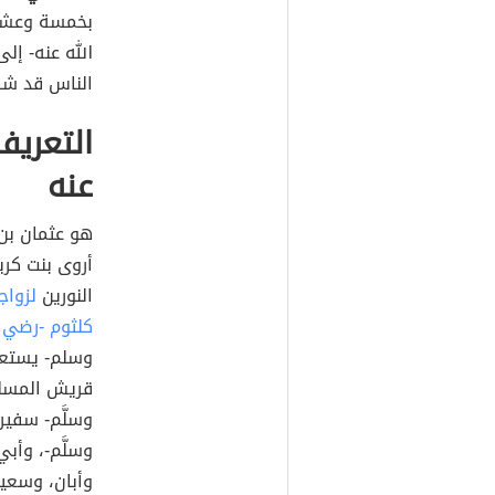
بخمسة وعشر
الله عنه- إل
الناس قد شك
التعريف
عنه
هو عثمان بن 
أروى بنت كريز
النورين
لزواج
كلثوم -رضي ا
وسلم- يستعي
قريش المسلمي
وسلَّم- سفير
وسلَّم-، وأب
وأبان، وسعيد