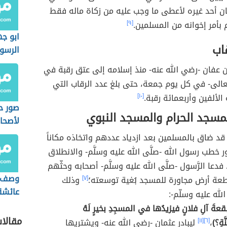
كان أحد غيره لأعطى ما وجب عليه من زكاة ماله فقط
بأمر إخوانه من المسلمين.
[٩]
ابو ج
اب
الرسو
 عفان -رضي الله عنه- منذ إسلامه إلى عتق رقبة في
عالى- في كل يوم جمعة، حتى بلغ عدد الرقاب التي
 الألفين وأربعمائة رقبة.
[١٠]
صور ح
مسجد الحرام والمسجد النبوي
لأصحا
د ضاق بالمسلمين بعد ازدياد عددهم واتخاذه مكاناً
ر خطب رسول الله -صلَّى الله عليه وسلَّم- والانطلاق
فدعا الرَّسول -صلَّى الله عليه وسلَّم- أصحابه وحثّهم
وصف ا
عة أرض مجاورة للمسجد بُغية توسعته؛
[٧]
وذلك
عائشة
لله عليه وسلّم-:
ةَ آلِ فلانٍ فيزيدُها في المسجِدِ بخيرٍ لَهُ
مقالا
ةِ؟)
،
[٦]
[١١]
ليبادر عثمان -رضي الله عنه- ويشتريها