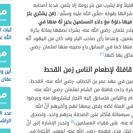
ليلاً ولا يُشرب من بئر رومة إلا بثمن، فدعا أصحابه
رائها بقوله -صلّى الله عليه وسلّم-:
(مَن يشتَري بئرَ
فيها دلوَهُ معَ دلاءِ المسلمينَ بخيرٍ لَهُ منها في
ثبات 
بادر عثمان -رضي الله عنه- بشراء نصفها بمائة بكرة
الله ع
مين، وعندما رأى صاحب البئر وقد كان من اليهود أنّه
 منها كما في السابق باع نصيبه منها لعثمان -رضي
صدّق بها كلها.
[٢]
قافلة لإطعام الناس زمن القحط
أين ول
عفان
ين في عهد عمر بن الخطاب -رضي الله عنه- القحط،
رة جاءت قافلة من الشام لعثمان -رضي الله عنه-
عام واللباس فتسابق إليه التجار ليشتروها منه وعرضوا
 المئة لكنه رفض بيعها لهم وأخبرهم أنَّ الله
عدد ال
 سبعمائة فأكثر على الصدقة بدرهم واحد، وتصدق
الراش
ه عنه- على فقراء المسلمين،
[٨]
وتجدر الإشارة إلى أنَّ
يُبيّن مدى فهمه -رضي الله عنه- لمعنى الأخوة في