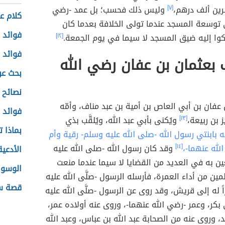
ين ألف درهم،
[٧]
وليس ذلك فحسب؛ بل عمد -رضي
كلام ع
ى توسعة المسجد عندما تولى الخلافة بعدما كان
فوائد 
وا إليه ضيق المسجد لا سيما في يوم الجمعة.
[١٢]
فوائد 
 بعثمان بن عفان رضي الله
بحث عن
نصائح 
عفان بن أبي العاص بن أمية بن عبد مناف، وأمّه
فوائد 
 بن ربيعة،
[١٣]
ويُكنى بأبي عبد الله، ويُلقَّب بذي
بماذا 
ه بابنتي رسول الله -صلى الله عليه وسلم- رقية وأم
لله عنهما-،
[١٤]
وقد كان رسول الله -صلى الله عليه
الأدعية
ن به في العديد من القضايا لا سيما عندما منعت
الوسو
ن من أداء العمرة، فأرسله الرسول -صلَّى الله عليه
قصة سي
اً له إلى قريش، وقد روى عن الرسول -صلَّى الله عليه
ي بكر، وعمر -رضي الله عنهما-، وروى عنه أولاده عمر،
، وروى عنه من الصحابة عبد الله بن عباس، وعبد الله