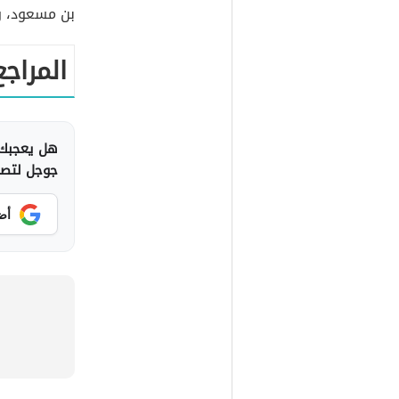
بن مسعود، وز
المراجع
هل يعجبك 
جوجل لتصلك
أض