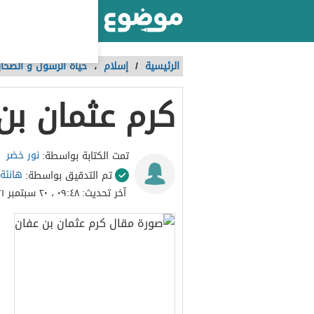
أكبر موقع عربي بالعالم
الرئيسية
/
إسلام
،
حياة الرسول و الصحاب
كرم عثمان بن
نور خضر
تمت الكتابة بواسطة:
هانئة
تم التدقيق بواسطة:
آخر تحديث:
٠٩:٤٨ ، ٢٠ سبتمبر ٢٠٢١