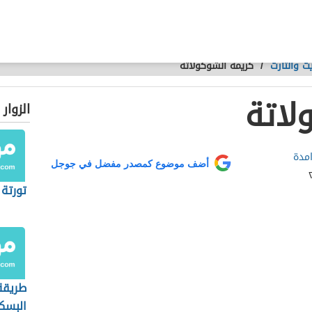
ت والتارت
/
كريمة الشوكولاتة
لاتة
الزوار
امدة
أضف موضوع كمصدر مفضل في جوجل
تورتة
طريقة
البسك