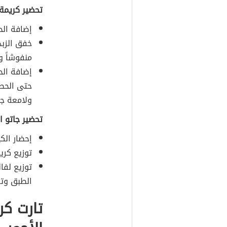
تحضير كريمة
إضافة الح
خفق الزبد
منفوشاً و
إضافة الح
حتى الحص
ولامعة جدا
تحضير جاتو 
إحضار الك
توزيع كر
توزيع لفا
الطبق وت
تارت كر