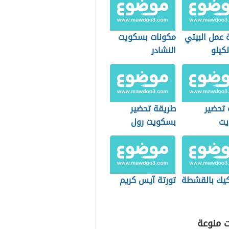
 عمل البيتي
مكونات بسكويت
لكيلو
النشادر
 تحضير
طريقة تحضير
يت
بسكويت رول
كولاتة
كيك بالقشطة
تورتة آيس كريم
ت منوعة