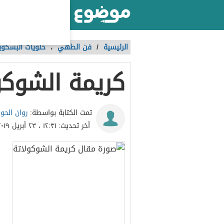
أكبر موقع عربي بالعالم
الرئيسية
/
فن الطهي
،
حلويات البسكوي
كريمة الشوكو
روان الحو
تمت الكتابة بواسطة:
آخر تحديث:
١٢:٣١ ، ٢٣ أبريل ٢٠١٩