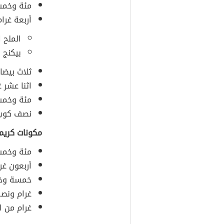
مئة وخمسو
أربعة غرا
الملح 
بيكنج ا
ثلاث بيضا
اثنا عشر غ
مئة وخمسة
نصف كوب
مكونات كريم
مئة وخمسو
أربعون غرا
خمسة وخمس
غرام ونصف
غرام من ا