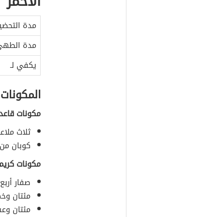
الأحمر
مدة التحضي
مدة الطه
يكفي لـ
المكونات
مكونات قاعد
ثلاث ملاع
كوبان من
مكونات كريم 
صفار أربع
مئتان وخم
مئتان وعش