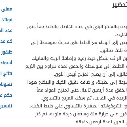
تحضير
معنى ا
فوائد ا
بدة والسكر البني في وعاء الخلاط، والخلط معاً حتى
عدد ال
خليط.
كم عدد
بيض إلى الوعاء مع الخلط على سرعة متوسطة إلى
ة ثلاث دقائق.
ظهور ا
بن الرائب بشكل خيط رفيع وإضافة الزيت والفانيلا.
أسماء 
الخلاط إلى متوسطة والخفق لمدة تتراوح بين الأربع
نتائج 
ئق، إلى أن يصبح المزيج أبيض اللون.
ة إلى بطيئة، وإضافة دقيق الكيك والبيكنج صودا
تسونام
الخفق مدة أربعين ثانية، حتى تمتزج المواد معاً.
حكم عن
لزبدة في القالب، ثم سكب المزيج بالتساوي.
 الشوكولاته الصغيرة بالتساوي على خليط الكيك.
تفسير 
رن على حرارة مئة وسبعين درجة مئوية، ثم خبز
الفرن لمدة أربعين دقيقة.