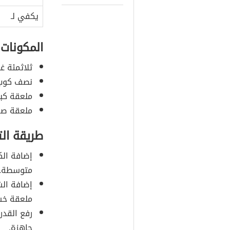
يكفي لـ
المكونات
ثلاثمئة غر
نصف كوب 
ملعقة كب
ملعقة صغي
طريقة ال
إضافة الك
متوسطة.
إضافة ال
ملعقة خشب
رفع القدر 
جاهزة.