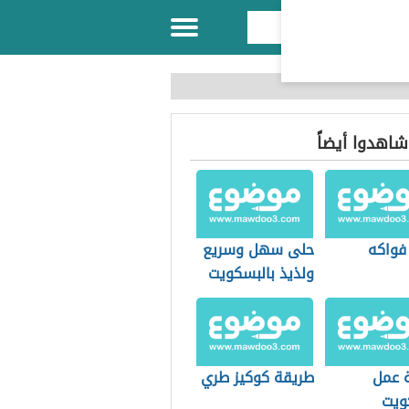
 شاهدوا أيضاً
 فواكه
حلى سهل وسريع
ولذيذ بالبسكويت
 عمل
طريقة كوكيز طري
ويت