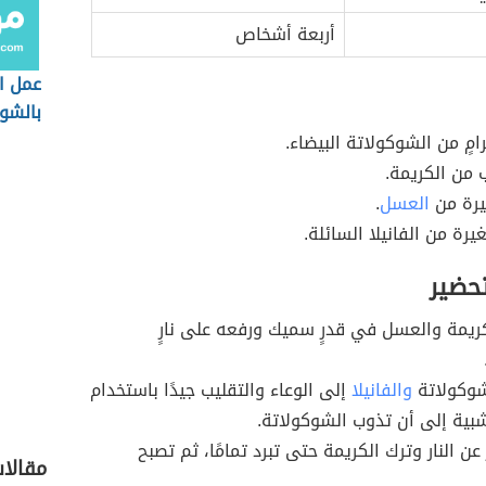
أربعة أشخاص
عمل ا
بالشو
امٍ من الشوكولاتة البيضاء.
من الكريمة.
يرة من
العسل
.
رة من الفانيلا السائلة.
تحضير
ريمة والعسل في قدرٍ سميك ورفعه على نارٍ
شوكولاتة
والفانيلا
إلى الوعاء والتقليب جيدًا باستخدام
ية إلى أن تذوب الشوكولاتة.
عن النار وترك الكريمة حتى تبرد تمامًا، ثم تصبح
مقالا