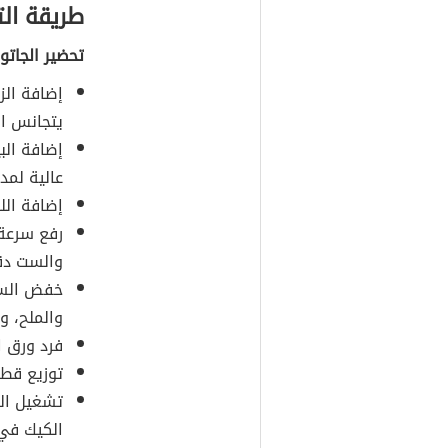
طريقة ال
تحضير الجاتو:
إضافة الز
يتجانس ال
إضافة ال
عالية لمد
إضافة الل
رفع سرعة 
والست دقا
خفض السرع
والملح، و
فرد ورق ا
توزيع قطع
تشغيل الف
الكيك في 