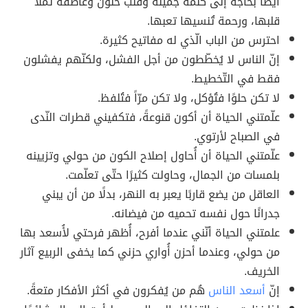
أيضًا بحاجة إلى كلمة جميلة وقلب حنون وعاطفة تملأ
قلبها، ورحمة تُنسيها تعبها.
احترس من الباب الّذي له مفاتيح كثيرة.
إنّ الناس لا يُخطّطون من أجل الفشل، ولكنّهم يفشلون
فقط في التّخطيط.
لا تكن حلوًا فتُؤكل، ولا تكن مرّاً فتُلفظ.
علّمتني الحياة أن أكون قنوعةً، فتكفيني قطرات النّدى
في الصباح لأرتوي.
علّمتني الحياة أن أُحاول إصلاح الكون من حولي وتزيينه
بلمسات من الجمال، وحاولت كثيرًا حتّى تعلّمت.
العاقل من يضع قاربًا يعبر به النهر، بدلًا من أن يبني
جدرانًا حول نفسه تحميه من فيضانه.
علمتني الحياة أنّني عندما أفرح، أُظهر فرحتي لأُسعد بها
من حولي، وعندما أحزن أُواري حزني كما يخفى الربيع آثار
الخريف.
إنّ
أسعد الناس
هُم من يُفكرون في أكثر الأفكار متعةً.