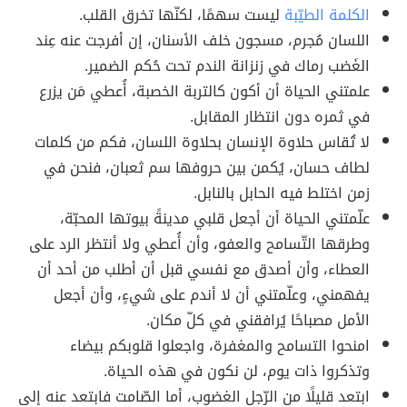
الكلمة الطيّبة
ليست سهمًا، لكنّها تخرق القلب.
​‏​‏​اللسان مُجرم، مسجون خلف الأسنان، إن أفرجت عنه عِند
الغَضب رماك في زنزانة الندم تحت حُكم الضمير.
علمتني الحياة أن أكون كالتربة الخصبة، أُعطي مَن يزرع
في ثمره دون انتظار المقابل.
لا تُقاس حلاوة الإنسان بحلاوة اللسان، فكم من كلمات
لطاف حسان، يُكمن بين حروفها سم ثعبان، فنحن في
زمن اختلط فيه الحابل بالنابل.
علّمتني الحياة أن أجعل قلبي مدينةً بيوتها المحبّة،
وطرقها التّسامح والعفو، وأن أُعطي ولا أنتظر الرد على
العطاء، وأن أصدق مع نفسي قبل أن أطلب من أحد أن
يفهمني، وعلّمتني أن لا أندم على شيءٍ، وأن أجعل
الأمل مصباحًا يُرافقني في كلّ مكان.
امنحوا التسامح والمغفرة، واجعلوا قلوبكم بيضاء
وتذكروا ذات يوم، لن نكون في هذه الحياة.
ابتعد قليلًا من الرّجل الغضوب، أما الصّامت فابتعد عنه إلى