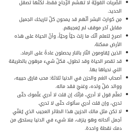
الضّربات القويّة لا تهشم الزّجاج فقط، لكنّها تصقل
الحديد.
مِن كوارث البشر أنّهم قد يمحون كلّ تاريخك الجميل
مقابل آخر موقف لم يُعجبهم.
اصرخ لتعلم أنّك ما زلتَ حيّاً وحيّاً، وأنّ الحياة على هذه
الأرض ممكنة.
الذين يُقاومون النّار بالنار يحصلون عادةً على الرماد.
قد تقصر الحياة وقد تطول، فكلّ شيء مرهون بالطريقة
التي نحياها بها.
أصحاب الغم والحزن في الدنيا ثلاثة: محب فارق حبيبه،
ووالد ضلّ ولده، وغنيّ فقد ماله.
تعلّم قول لا أدري، فإنّك إن قلت لا أدري علّموك حتّى
تدري، وإن قلت أدري سألوك حتّى لا تدري.
لا تكن مثل مالك الحزين هذا الطائر العجيب الذي يُغنّي
أجمل ألحانه وهو ينزف، فلا شيء في الدنيا يستحق من
دمك نقطة واحدة.