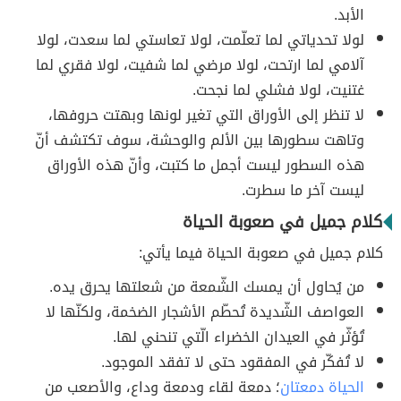
الأبد.
لولا تحدياتي لما تعلّمت، لولا تعاستي لما سعدت، لولا
آلامي لما ارتحت، لولا مرضي لما شفيت، لولا فقري لما
غتنيت، لولا فشلي لما نجحت.
لا تنظر إلى الأوراق التي تغير لونها وبهتت حروفها،
وتاهت سطورها بين الألم والوحشة، سوف تكتشف أنّ
هذه السطور ليست أجمل ما كتبت، وأنّ هذه الأوراق
ليست آخر ما سطرت.
كلام جميل في صعوبة الحياة
كلام جميل في صعوبة الحياة فيما يأتي:
من يُحاول أن يمسك الشّمعة من شعلتها يحرق يده.
العواصف الشّديدة تُحطّم الأشجار الضخمة، ولكنّها لا
تُؤثّر في العيدان الخضراء الّتي تنحني لها.
لا تُفكّر في المفقود حتى لا تفقد الموجود.
الحياة دمعتان
؛ دمعة لقاء ودمعة وداع، والأصعب من