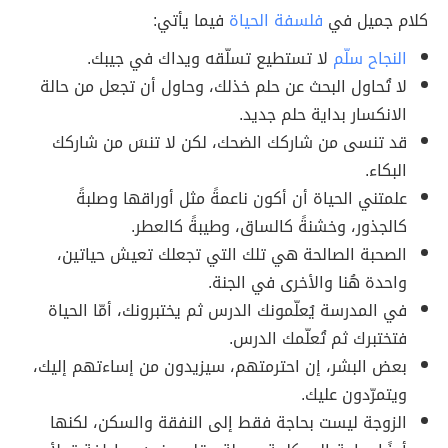
كلام جميل في
فلسفة الحياة
فيما يأتي:
النجاح سلّم
لا تستطيع تسلّقه ويداك في جيبك.
لا تُحاول البحث عن حلم خذلك، وحاول أن تجعل من حالة
الانكسار بداية حلم جديد.
قد تنسى من شاركك الضحك، لكن لا تنسَ من شاركك
البكاء.
علمتني الحياة أن أكون ناعمةً مثل أوراقها وصلبةً
كالجذور، وخشنةً كالساق، وطيبةً كالعطر.
الصحبة الصالحة هي تلك التي تجعلك تعيش حياتين،
واحدة هُنا والأخرى في الجنة.
في المدرسة يُعلّمونك الدرس ثم يختبرونك، أمّا الحياة
فتختبرك ثم تُعلّمك الدرس.
بعض البشر، إن احترمتهم، سيزيدون من إساءتهم إليك،
ويتمرّدون عليك.
الزوجة ليست بحاجة فقط إلى النفقة والسكن، لكنها