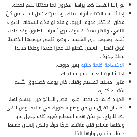
لو رأينا أنفسنا كما يراها الآخرون لما تحدّثنا لهم لحظة.
إذا أغلقت الشتاء أبواب بيتك، وحاصرتك تلال الجليد من كلّ
مكان، فانتظر قدوم الربيع، وافتح نوافذك لنسمات الهواء
النقي، وانظر بعيدًا فسوف ترى أسراب الطيور، وقد عادت
تُغني وسوف ترى الشمس، وهي تُلقي خيوطها الذهبية
فوق أغصان الشجر؛ لتصنع لك عمرًا جديدًا وحلمًا جديدًا
وقلبًا جديدًا.
الابتسامة كلمة طيّبة
بغير حروف.
إذا شاورت العاقل صار عقله لك.
متى أحسنت تقسيم وقتك، كان يومك كصندوق يتّسع
لأشياء كثيرة.
الحياة كالمرآة، تحصل على أفضل النتائج حين تبتسم لها.
يجب أن تفرق بين من وضع سطورك في عينيه، ومن ألقى
بها للرياح، لم تكن هذه السطور مُجرد كلام جميل عابر،
ولكنها مشاعر قلب عاشها حرفًا حرفًا ونبض إنسان حملها
حلمًا، واكتوى بنارها ألمًا.