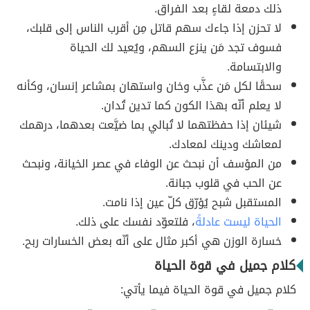
ذلك دمعة لقاءٍ بعد الفراق.
لا تحزن إذا جاءك سهم قاتل مِن أقرب الناس إلى قلبك،
فسوف تجد مَن ينزع السهم، ويُعيد لك الحياة
والابتسامة.
سحقًا لكل مَن عذَّب وخان واستهان بمشاعر إنسان، وكأنه
لا يعلم أنّه بهذا الكون كما تدين تُدان.
شيئان إذا حفظتهما لا تُبالي بما ضيَّعت بعدهما، درهمك
لمعاشك ودينك لمعادك.
من المؤسف أن نبحث عن الوفاء في عصر الخيانة، ونبحث
عن الحب في قلوب جبانة.
المستقبل شبح يُؤرّق كلّ عين إذا نامت.
الحياة ليست عادلةً
، فلتعوّد نفسك على ذلك.
خسارة الوزن هي أكبر مثال على أنّه بعض الخسارات ربح.
كلام جميل في قوة الحياة
كلام جميل في قوة الحياة فيما يأتي: