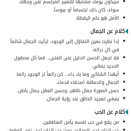
سيكون يومك مشابهاً للتعبير المرتسم على وجهك
سواء، كان ذلك ابتساماً أو عبوساً.
الأمل هو حلم اليقظة.
كلام عن الجمال
إذا نظرت بعين التفاؤل إلى الوجود، لرأيت الجمال شائعاً
في كل ذراته.
فلا تجعل الحسن الدليل على الفتى... فما كل مصقول
الحديد يماني.
أيهذا الشاكي وما بك داء... كن رائعاً تر الوجود رائعا.
الجمال والحماقة أصدقاء قدماء.
حسن الصورة جمال ظاهر، وحسن العقل جمال باطن.
ينبغي تمجيد الخالق عند رؤية الجمال.
كلام عن الحب
من يقع في حب نفسه يأمن المنافقين.
حب الذات لدى المجانين يعذر حب الذات لدى ذوي العقول.