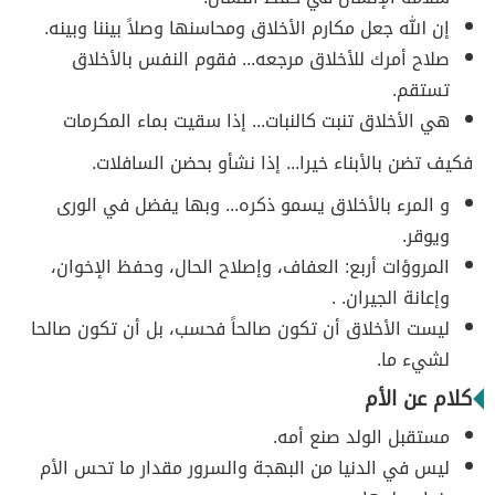
إن الله جعل مكارم الأخلاق ومحاسنها وصلاً بيننا وبينه.
صلاح أمرك للأخلاق مرجعه... فقوم النفس بالأخلاق
تستقم.
هي الأخلاق تنبت كالنبات... إذا سقيت بماء المكرمات
فكيف تضن بالأبناء خيرا... إذا نشأو بحضن السافلات.
و المرء بالأخلاق يسمو ذكره... وبها يفضل في الورى
ويوقر.
المروؤات أربع: العفاف، وإصلاح الحال، وحفظ الإخوان،
وإعانة الجيران. .
ليست الأخلاق أن تكون صالحاً فحسب، بل أن تكون صالحا
لشيء ما.
كلام عن الأم
مستقبل الولد صنع أمه.
ليس في الدنيا من البهجة والسرور مقدار ما تحس الأم