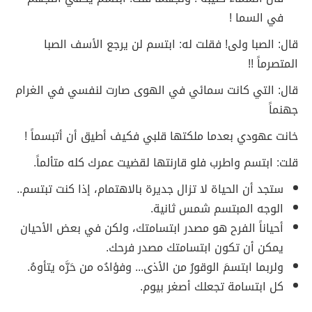
في السما !
قال: الصبا ولى! فقلت له: ابتسم لن يرجع الأسف الصبا
المتصرماً !!
قال: التي كانت سمائي في الهوى صارت لنفسي في الغرام
جهنماً
خانت عهودي بعدما ملكتها قلبي فكيف أطيق أن أتبسماً !
قلت: ابتسم واطرب فلو قارنتها لقضيت عمرك كله متألماً.
ستجد أن الحياة لا تزال جديرة بالاهتمام، إذا كنت تبتسم..
الوجه المبتسم شمس ثانية.
أحياناً الفرح هو مصدر ابتسامتك، ولكن في بعض الأحيان
يمكن أن تكون ابتسامتك مصدر فرحك.
ولربما ابتسمَ الوقورُ من الأذى... وفؤادُه من حَرَّه يتأوهُ.
كل ابتسامة تجعلك أصغر بيوم.