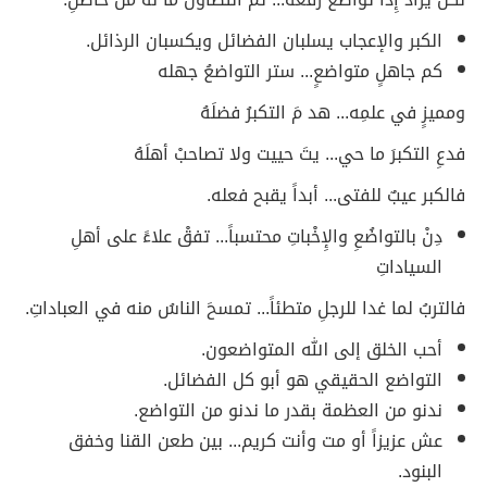
الكبر والإعجاب يسلبان الفضائل ويكسبان الرذائل.
كم جاهلٍ متواضعٍ... ستر التواضعُ جهله
ومميزٍ في علمِه... هد مَ التكبرُ فضلَهُ
فدعِ التكبرَ ما حي... يتَ حييت ولا تصاحبْ أهلَهُ
فالكبر عيبٌ للفتى... أبداً يقبح فعله.
دِنْ بالتواضُعِ والإِخْباتِ محتسباً... تفقْ علاءً على أهلِ
السياداتِ
فالتربُ لما غدا للرجلِ متطئاً... تمسحَ الناسُ منه في العباداتِ.
أحب الخلق إلى الله المتواضعون.
التواضع الحقيقي هو أبو كل الفضائل.
ندنو من العظمة بقدر ما ندنو من التواضع.
عش عزيزاً أو مت وأنت كريم... بين طعن القنا وخفق
البنود.