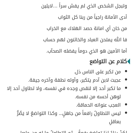
وتبجل الشخص الذي لم يفش سراً …لايلين
أدى الأمانة راجياً من ربنا كل الثواب
من خان أي امانة حصد الهلاك مع الخراب
فا الله يمتحن العباد والخائنون لهم حساب
أما الأمين هو الذي دوماً يفضله الصحآب.
كلام عن التواضع
من تكبر على الناس ذل.
عجبت لابن آدم يتكبر، وأوله نطفة وآخره جيفة.
ما تكبر أحد إلا لنقص وجده في نفسه، ولا تطاول أحد إلا
لوهن أحسه من نفسه.
العجب عنوانه الحماقة.
ليس التطاولُ رافعاً من جاهلٍ... وكذا التواضعُ لا يَضُرُّ
بعاقلِ
لكنْ يزادُ إِذا تواضعَ رفعةً... ثم التطاولُ ما له من حاصلِ.