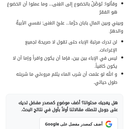
وقاُلوا: تَوَصَّلْ بالخضوع إِلى الغِنى... وما عملوا أن الخضوعَ
هو الفقرُ
وبيني وبين المالِ بابان حرَّما... عليَّ الغنى: نفسي الأبيةُ
والدهرُ.
لن تدرك مرتبة الإباء حتى تقول لا صريحة لجميع
الإغراءات.
ليس في الإباء بين بين، فإما أن يكون وافراً وإما أن لا
يكون كافياً.
و الله لو علمت أن شرب الماء يثلم مروءتي ما شربته
طول حياتي.
هل يعجبك محتوانا؟ أضف موضوع كمصدر مفضل لديك
على جوجل لتصلك مقالاتنا أولاً بأول في نتائج البحث.
أضف كمصدر مفضل على Google