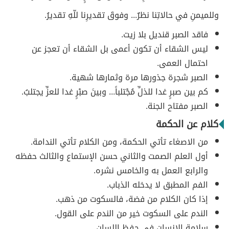
وللميمنِ في حالاتِنا نظرٌ... وفوقَ تقديرِنا للّهِ تقديرُ.
فاقد الصبر قنديل بلا زيت.
ليس الشقاء أن تكون أعمى بل الشقاء أن تعجز عن
احتمال العمى.
الصبر شجرة جذورها مرة وثمارها شهية.
كم بين صبرٍ غدا للذلِّ مُجْتلباً... وبينَ صبْرٍ غدا للعزِّ يجتلبُ.
الصبر مفتاح الجنة.
كلام عن الحكمة
من الاصغاء تأتي الحكمة، ومن الكلام تأتي الندامة.
أول العلم الصمت والثاني حسن الإستماع والثالث حفظه
والرابع العمل به والخامس نشره.
الفم المطبق لا يدخله الذباب.
إذا كان الكلام من فضة، فالسكوت من ذهب.
الندم على السكوت خير من الندم على القول.
سلامة الإنسان في حفظ اللسان.