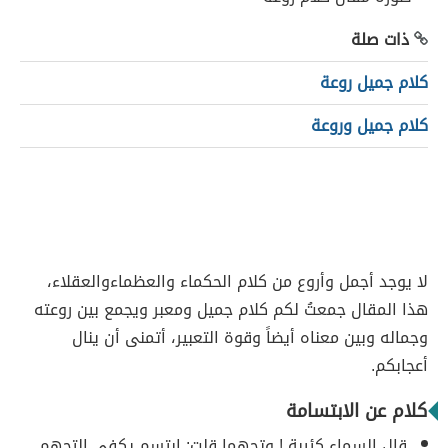
ذات صلة
كلام جميل روعة
كلام جميل وروعة
لا يوجد أجمل وأروع من كلام الحكماء والعظماءوالعقلاء،
هذا المقال جمعتُ لكم كلام جميل ومعبر ويجمع بين روعته
وجماله وبين معناه أيضاً وقوة التعبير، أتمنى أن ينال
أعجابكم.
كلام عن الابتسامة
قال السماء كئيبة ! وتجهما قلت: ابتسم يكفي التجهم