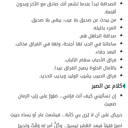
الصداقة تبدأ عندما تشعر أنك صادق مع الآخر وبدون
أقنعة.
من يبحث عن صديق بلا عيب، يبقى بلا صديق.
المرء بخليله.
صداقة الجاهل هم.
ساعاتنا في الحب لها أجنحة، ولها في الفراق مخالب.
البعد جفاء.
فراق الأحباب سقام الألباب.
بالآمال الحلوة يصبح الفراق عيدا.
فراق الحبيب يشيب الوليد ويذيب الحديد.
كلام عن الصبر
إِن تسأليني كيف أنتَ فإِنني... صَبُورٌ على رَيْبِ الزمانِ
صَعيبُ
حريصٌ على أن لا يُرى بي كآبة... فيشمتَ عادٍ أو يساءَ حبيبُ
اصبرْ قليلاً فبعد العُسْرِ تيسيرُ... وكُلُّ أمرٍ له وَقْتٌ وتدبيرُ