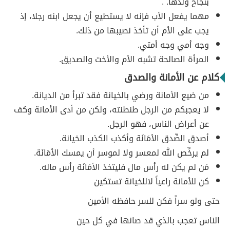
بنجاح ولدها. .
مهما يفعل الأب فإنه لا يستطيع أن يجعل ابنه رجلا، إذ
يجب على الأم أن تأخذ نصيبها من ذلك.
وجه أمي وجه أمتي.
المرأة الصالحة تشبه الأم والأخت والصديق.
كلام عن الأمانة والصدق
من ضيع الأمانة ورضي بالخيانة فقد تبرأ من الديانة.
لا يعجبكم من الرجل طنطنته، ولكن من أدى الأمانة وكف
عن أعراض الناس، فهو الرجل.
أصدق الصِّدق الأمَانَة وأكذب الكذب الخيانة.
لم يرخِّص الله لمعسر ولا لموسر أن يمسك الأمَانَة.
مَن لم يكن له رأس مال فليتخذ الأمَانَة رأس ماله.
كن للأمانة راعياً لاللخيانة تستكين
حتى ولو سراً فكن للسر حافظه الأمين
الناس تعجب بالذي قد صانها في كل حين