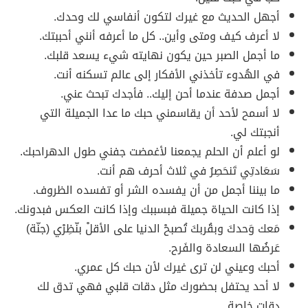
أجهل الحديث مع غيرك لتكون أنفاسي لك وحدك.
لا أعرف كيف ومتى وأين.. كل ما أعرفه أنني أحببتك.
ما أجمل الصبر حين يكون نهايته شيء يسعد قلبك.
في الهُدوء تأخذني الأفكار إلى عالم تسكنه أنت.
أجمل صدفة عندما أحن إليك.. فأجدك تبحث عني.
لا أسمح لأحد أن يقاسمني حبك ما عدا الجميلة التي
أنجبتك لي.
لو أعلم أن الحلم يجمعنا لأغمضت جفني طول الدهراحبك.
سَعَادتِي تَنحَصِرُ في ثلاث أحرف هم أنت.
ما بيننا أجمل من أن يفسده الشر أو تفسده الظروف.
إذا كانت الحياة جميلة فبسببك وإذا كانت العكس فبدونك.
مَعك وَحدكَ وبقُربكَ تُصبحْ الدنيا على الأقلْ بنّظِرْي (جنّة)
عَرضُها السعادة والفَرح.
أحبك وعيني لن ترى غيرك لأن حبك كل عمري.
لا أحد يحتفل بحضورك مثل دقات قلبي فهي تدق لك
دقات خاصة.