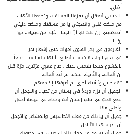
أُذناي.
يا حبيبي أيعقل أن تفرّقنا المسافات وتجمعنا الآهات يا
من ملكت قلبي ومُهجتي يا من عشقتك وملكت دنيتي.
أتصدّقيني إن قلت لكِ أنّ الجمال خُلِق من عينيك.. حين
رؤياك.
الغارقون في بحر الهوى أموات حتى إشعار آخر.
في يدي الواحدة خمسة أصابع.. أراها متساوية جميعاً
بالخشوع حينما تلامس يديك.. ضاع عمري مرّتين.. مرّة قبل
أن ألقاك.. والثّانية.. عندما لم أعد ألقاك.
ثمّة حنين وأشياء أخرى لم أعرفها إلا معهم.
الجميل أن تزرع وردةً في بستان من تحب.. والأجمل أن
تضع الحبّ في قلب إنسان أنت وحدك في عيونه أجمل
وأحلى ملاك.
جميل أن يبادلك من معك الأحاسيس والمشاعر والأجمل
أن يدوم هذا التّبادل.
جميل أن تسمع من معك يناديك حبيبي في حضورك