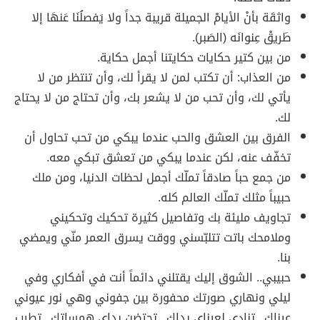
واثقَة بأنْ الأيامْ الجميلة قريبة جداً ولا يَفصلُنَا عَنهَا إلا
طَريقْ عِنوانَه (الصَبر).
من بين كتير حكايات حكايتنا أجمل حكاية.
من العذاب: أن تكتب لمن لا يقرأ لك، وأن تنتظر من لا
يأتي لك، وأن تحب من لا يشعر بك، وأن تحتاج من لا يحتاج
لك.
الفرق بين العشق والحب عندما يبكي من تحب تحاول أن
تخفّف عنه، لكن عندما يبكي من تعشق تبكي معه.
من جمع حباً صادقاً تملّك أجمل لحظات الدنيا، ومن ملك
حبيباً مثلك تملّك العالم كله.
تجاويف مليئة بك وتفاصيل كثيرة تحكيك وتحكيني
وملامحك باتت تتلبّسني ووقت يسرق العمر منّي ويمضي
بنا.
حبيبي.. الشوق إليك يقتلني دائماً أنت في أفكاري وفي
ليلي ونهاري صورتك محفورة بين جفوني وهي نور عيوني
عيناك.. تنادي لعيناي يداك.. تحتضن يداي همساتك.. تطرب