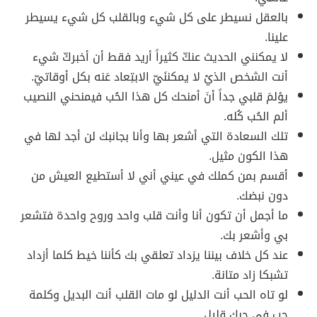
بالعقل نسيطر على كل شيء وبالقلب كل شيء يسيطر
علينا.
لا يمكنني الحديث عنكّ كثيراً أريد فقط أن أخبركّ شيء
أنت الشخص الذيْ لا يمكننَيّ الابتِعاد عَنه بكل أوقاتيّ.
يؤلمَ قلبي جداً أنَ أمنحك كل هذا الحُب فيمنحني النصيب
ألم الحُب كُله.
تلك السعادة التي أشعر بها وأنا بجانبك لن أجد لها في
هذا الكون مثيل.
أقسم بمن كملك في عيني أني لا أستطيع العيش من
دون نبضك.
ما أجمل أن تكون أنا وأنت قلب واحد وروح واحدة فتشعر
بي وأشعر بك.
عند كل خلاف بيننا يزداد تعلقي بك كأننا خيط كلما أزداد
تشبكا زاد متانة.
لو تاه الحب أنت الدليل لو مات القلب أنت البديل وكلمة
حب في حبك قليل.