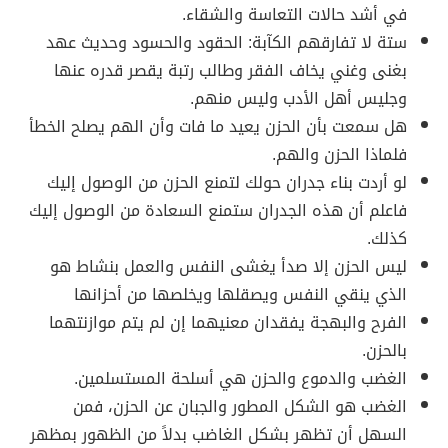
في أشد حالات التعاسة والشقاء.
ستة لا تفارقهم الكآبة: الحقود والحسود وحديث عهد
بغنى وغني يخاف الفقر وطالب رتبة يقصر قدره عنها
وجليس أهل الأدب وليس منهم.
هل سمعت بأن الحزن يعيد ما فات وأن الهم يصلح الخطأ
فلماذا الحزن والهم.
لو أردت بناء جدران حولك لتمنع الحزن من الوصول إليك
فاعلم أن هذه الجدران ستمنع السعادة من الوصول إليك
كذلك.
ليس الحزن إلا صدأ يغشى النفس والعمل بنشاط هو
الذي ينقي النفس ويصقلها ويخلصها من أحزانها
الفرح والبهجة يفقدان معنيهما إن لم يتم موازنتهما
بالحزن.
الغضب والدموع والحزن هي أسلحة المستسلمين.
الغضب هو الشكل المطور والجبان عن الحزن، فمن
السهل أن تظهر بشكل الغاضب بدلاً من الظهور بمظهر