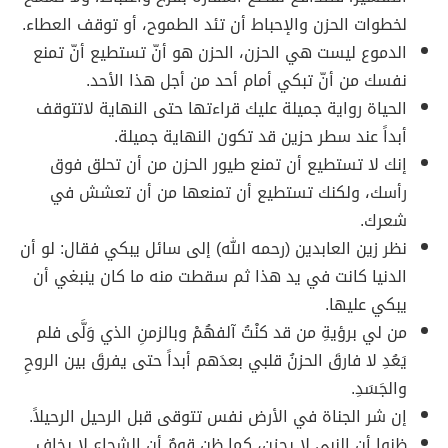
لخطوات الحزن والإحباط أن تئد الطموح، أو توقف العطاء.
الدموع ليست هي الحزن، الحزن هو أنّ تستطيع أنّ تمنع
نفسك من أنّ تبكي أمام أحد من أجل هذا الأحد.
الحياة رواية جميلة عليك قراءتها حتى النهاية لاتتوقف
أبداً عند سطر حزين قد تكون النهاية جميلة.
إنك لا تستطيع أن تمنع طيور الحزن من أن تحلق فوق
رأسك، ولكنك تستطيع أن تمنعها من أن تعشش في
شعرك.
نظر زين العابدين (رحمه الله) إلى سائل يبكي فقال: لو أن
الدنيا كانت في يد هذا ثم سقطت منه ما كان ينبغي أن
يبكي عليها.
من لي برؤيةِ من قد كنْتُ آلفهُمْ وبالزمنِ الذي وَلَّى فلم
يَعُدِ لا فارقَ الحزنُ قلبي بعدَهم أبداً حتى يفرقَ بين الروحِ
والجَسَدِ.
إن شر الجناة في الأرض نفس تتوقى قبل الرحيل الرحيلاً.
ظنوا أن النبي لا يحزن، كما ظن قومٌ أن الشجاع لا يخاف