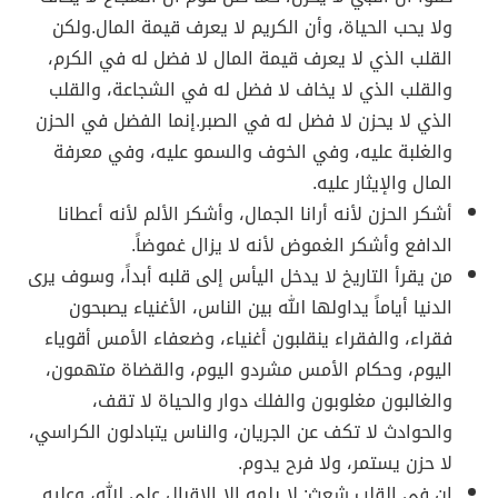
ولا يحب الحياة، وأن الكريم لا يعرف قيمة المال.ولكن
القلب الذي لا يعرف قيمة المال لا فضل له في الكرم،
والقلب الذي لا يخاف لا فضل له في الشجاعة، والقلب
الذي لا يحزن لا فضل له في الصبر.إنما الفضل في الحزن
والغلبة عليه، وفي الخوف والسمو عليه، وفي معرفة
المال والإيثار عليه.
أشكر الحزن لأنه أرانا الجمال، وأشكر الألم لأنه أعطانا
الدافع وأشكر الغموض لأنه لا يزال غموضاً.
من يقرأ التاريخ لا يدخل اليأس إلى قلبه أبداً، وسوف يرى
الدنيا أياماً يداولها الله بين الناس، الأغنياء يصبحون
فقراء، والفقراء ينقلبون أغنياء، وضعفاء الأمس أقوياء
اليوم، وحكام الأمس مشردو اليوم، والقضاة متهمون،
والغالبون مغلوبون والفلك دوار والحياة لا تقف،
والحوادث لا تكف عن الجريان، والناس يتبادلون الكراسي،
لا حزن يستمر، ولا فرح يدوم.
إن في القلب شعث: لا يلمه إلا الإقبال على الله، وعليه