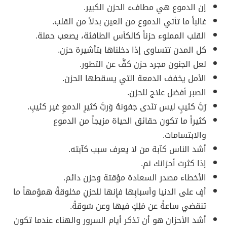
إن الدموع هي مطافء الحزن الكبير.
غالباً ما تأتي الدموع من العين بدلاً من القلب.
القلب المملوء حزناً كالكأس الطافئة، يصعب حملة.
كل المدن تتساوى إذا دخلناها بتأشيرة حزن.
لعل الجنون مجرد حزن كفَّ عن التطور.
الأمل يخفف الدمعة التي يسقطها الحزن.
الصبر أفضل علاج للحزن.
رُبَّ كئيبٍ ليس تنَدى جفونهُ وَربَّ كثيرِ الدمعِ غير كئيبِ.
كثيراً ما تكون حقائق الحياة مزيجاً من الدموع
والابتسامات.
أشد الناس كآبة من لا يعرف سبب كآبته.
إذا كثرت أحزانك نم.
الأخطاء مصدر السعادة مؤقتة وحزن دائم.
أفٍ على الدنيا وأسبابِها فإِنها للحزنِ مخلوقةْ هموُمهاً ما
تنقضي ساعةً عن مَلِكٍ فيها وعن سُوقةْ.
أشد الأحزان هو أن تذكر أيام السرور والهناء عندما تكون