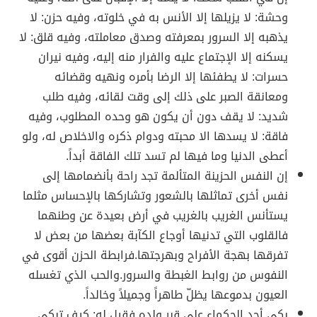
وحشة: لا يزيلها إلا الأنس به في خلوته، وفيه حزن: لا
يذهبه إلا السرور بمعرفته وصدق معاملته، وفيه قلق: لا
يسكنه إلا الإجتماع عليه والفرار منه إليه، وفيه نيران
حسرات: لا يطفئها إلا الرضا بأمره ونهيه وقضائه
ومعانقة الصبر على ذلك إلى وقت لقائه، وفيه طلب
شديد: لا يقف دون أن يكون هو وحده المطلوب، وفيه
فاقة: لا يسدها الا محبته ودوام ذكره والاخلاص له، ولو
أعطى الدنيا وما فيها لم تسد تلك الفاقة أبداً.
إن النفس الحزينة المتألمة تجد راحة بأنضمامها إلى
نفس أخرى تماثلها بالشعور وتشاركها بالإحساس مثلما
يستأنس الغريب بالغريب في أرض بعيدة عن وطنهما
فالقلوب التي تدنيها أوجاع الكآبة بعضها من بعض لا
تفرقها بهجة الأفراح وبهرجتها.فرابطة الحزن أقوى في
النفوس من روابط الغبطة والسرور.والحب الذي تغسله
العيون بدموعها يظلّ طاهراً وجميلاً وخالداً.
بكى أحد الحكماء على قبر ولده فقيل له: كيف تبكي