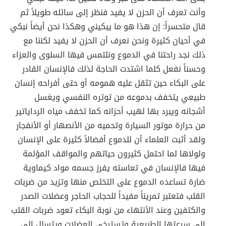
وأنت تعرف أن الحزن لا يفيد فنظر إلى سائله طويلاً ثم
قال متحسراً: إن هذا هو ما يبكيني وهكذا نحن أيضاً نبكي
في أحيان كثيرة ونحن نعرف أن الحزن لا يفيد لكننا مع
ذلك نجد راحتنا في الدموع ونلتمس فيها السلوى والعزاء
وحسناً نفعل كلما اشتدت الحاجة لذلك فالإنسان القادر
على البكاء حين تثقل عليه همومه أو حتى أفراحه إنسان
طبيعي يتخفف بدموعه من توتره النفسي ويغسل
أشجانه ويبرد بها لهيب أحزانه كما تخفف مياه الرداياتير
من حرارة موتور السيارة وتحميه من الأنصهار أو الأنفجار
ولقد أثبت العلماء أن للدموع أفضالاً كثيرة على الإنسان
ولولاها لما احتمل كثيرون حياتهم والمواقف المؤلمة
فيها فالإنسان في تعاسته يفرز جسمه مواد كيماوية
ضارة تساعده الدموع على التخلص منها وتزيد من ضربات
القلب فتعتبر تمريناً مفيداً للحجاب الحاجر وعضلات الصدر
والكتفين وعند الأنتهاء من نوبة البكاء تعود ضربات القلب
إلى سرعتها الطبيعية وتسترخي العضلات ويتسلل إلى