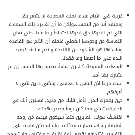
غريبة هِي الأيام عندما نملك السعادة لا نشعر بها
ونعتقد أننا من التعساء.ولكن ما أن تغادرنا تلك السعادة
التي لم نقدرها حق قدرها احتجاجاً ربما علينا حتى تعلن
التعاسة عن وجودها الفعلي فنعلم أن الألم هو القاعدة
وماعداها هو الشذوذ عن القاعدة ونندم ساعة لايفيد
الندم على ما أضعنا وما فقدنا.
السعادة المفرطة كالحزن تماماً، تضيق بها النفس إن لم
نشارك بها أحد.
لست حزينا لأن الناس لا تعرفنى، ولكني حزين لأني لا
أعرفهم.
حين يغمرك الحزن تأمل قلبك من جديد، فسترى أنك في
الحقيقة تبكي مما كان يوماً مصدر بهجتك.
اكتَشفْ هؤلاء العابرين حتماً سيكون فيهم مَن روحه
شقيقة روحك، تتعارف فتتآلف، ولو لم تكن قادرة على
التفسير؛ فتتدافع لقطع المفازة بفرح واغتباط، ولا تسمح