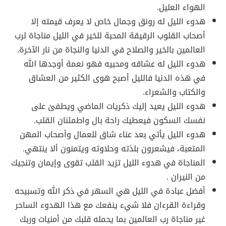
الهواء العليل.
هدوء الليل له رونق وجمال خاص لا يعرف قيمته إلا
أصحاب القلوب الرقيقة المحبة للخير في الليل مناجاة لرب
العالمين بالخير والصلاح في الدنيا والنجاة من نار الآخرة.
هدوء الليل له عشاقه ومحبيه فهو نعمة أوجدها الله
في هذه الدنيا فالليل أصبح هوى الكثير من العشاق
والكتاب والشعراء.
هدوء الليل يعيد إليك ذكريات الماضي ويطفئ على
نفسك السكون فيعطيك راحة بال واطمئنان القلب.
هدوء الليل يأتي بعد عناء شاق للعمال وأصحاب المهن
المتعبة، فيشعرون بلذته وحلاوته ويتمنون ألا ينتهي.
المناجاة في هدوء الليل تزيد القلب تقوى وإيمان وتنجيك
من النيران .
أفضل عبادة في الليل هي السهر في ذكر الله وتسبيحه
وقراءة القرءان فلا شيء ينفعك مع هذا الهدوء الساحر
غير مناجاة رب العالمين بما يحمله قلبك من أمنيات وربك