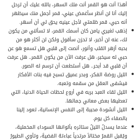
أهذا أنت هو القمر أنت ملك السهر، بالله عليك أن ترحل
إليك أنا لن أنظر سأغمض عيني، قمر أجمل منك سيظهر
أنه حبي، قمر ظلمتي لأجل عينيه يحق لي أن أسهر.
إذهب لغيري يامن كان أسمك القمر، لا تسألني من يكون
لك، عنه لن أخبر، لا تحزن سأقول ولكن لن أكثر هو من
بحبه أزهر القلب وأنور، أنصت إلى قلبي هل تسمع هو عن
حبي له سيخبر، هل عرفت الآن من يكون القمر.. هل عرفت
أن قلبي قد أبحر.. هل أستطعت أن ترسم له الصور.
الليل روضة الفكر، وبحر عميق تسبح فيه بنات الأفكار
فيشفى العقل من سقمه وتعبه.
الليل لقاء العبد بربه في أروع لحظات الحياة الدنيا، التي
تعطيها بعض معاني جمالها.
الليل أنشودة محببة إلى النفس الإنسانية، تعود إلينا
بالصفاء كل يوم.
عندما يسدلُ الليلُ ستائرهِ بألوانها السوداءِ المخملية،
ويُقبل القمرُ مختالاً مرتدياً عباءتهُ الفضيةَ، وتأوي الطيورُ