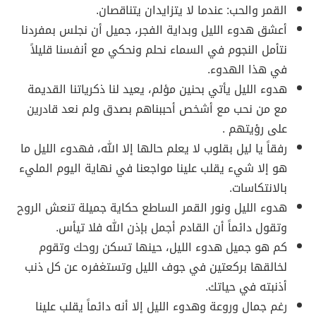
القمر والحب: عندما لا يتزايدان يتناقصان.
أعشق هدوء الليل وبداية الفجر، جميل أن نجلس بمفردنا
نتأمل النجوم في السماء نحلم ونحكي مع أنفسنا قليلاً
في هذا الهدوء.
هدوء الليل يأتي بحنين مؤلم، يعيد لنا ذكرياتنا القديمة
مع من نحب مع أشخص أحببناهم بصدق ولم نعد قادرين
على رؤيتهم .
رفقاً يا ليل بقلوب لا يعلم حالها إلا الله، فهدوء الليل ما
هو إلا شيء يقلب علينا مواجعنا في نهاية اليوم المليء
بالانتكاسات.
هدوء الليل ونور القمر الساطع حكاية جميلة تنعش الروح
وتقول دائماً أن القادم أجمل بإذن الله فلا تيأس.
كم هو جميل هدوء الليل، حينها تسكن روحك وتقوم
لخالقها بركعتين في جوف الليل وتستغفره عن كل ذنب
أذنبته في حياتك.
رغم جمال وروعة وهدوء الليل إلا أنه دائماً يقلب علينا