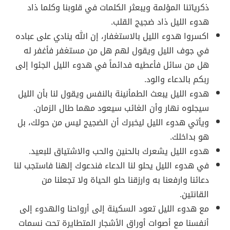
ذكرياتنا المؤلمة ويبعثر الكلمات في قلوبنا وكلما ذاد
هدوء الليل ذاد ضجيج القلب.
اكسروا هدوء الليل بالاستغفار، إن الله ينادي على عباده
في جوف الليل ويقول لهم هل من مستغفر فأغفر له
هل من سائل فأعطيه فدائماً في هدوء الليل الجئوا إلى
ربكم بالدعاء والود.
هدوء الليل يبعث الطمأنينة بالنفس ويقول لنا بأن الليل
سيجلوه نهار وأن الغائب سيعود مهما طال الزمان.
ويأتي هدوء الليل ليخبرك أن الضجيج ليس من حولك، بل
هو بداخلك.
هدوء الليل يشعرك بالحنين والحب والاشتياق للبعيد.
في هدوء الليل يحلو لنا الدعاء فندعوك إلهنا فاستجب لنا
دعائنا وارفعنا به وارزقنا حلو الحياة ولا تجعلنا من
القانتين.
مع هدوء الليل تعود السكينة إلى أرواحنا والهدوء إلى
أنفسنا مع أصوات أوراق الأشجار المتطايرة تحت نسمات