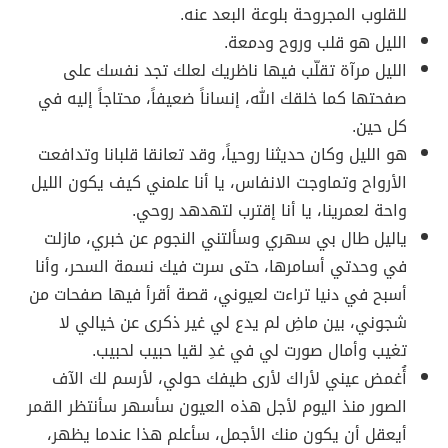
للقلوب المجروحة بلوعة البعد عنه.
الليل هو قلب وروح ودمعة.
الليل مرآة تقلّب فيها ناظريك لعلك تجد نفسك على
صفحتها كما خلقك الله، إنساناً ضعيفاً، محتاجاً إليه في
كل حين.
هو الليل وكان حديثنا روحياً، وقد تعانقا قلبانا وتدافعت
الأرواح وتماوجت الانفاس، يا أنا علمني كيف يكون الليل
واحة لعمرينا، يا أنا إقترب لتهدهد روحي.
ياليل طال بي سهري وسألتني النجوم عن خبري، مازلت
في وحدتي أسامرها، حتى سرت فيك نسمة السحر، وأنا
أسبح في دنيا تراءت لعيوني، قصة أقرأ فيها صفحات من
شجوني، بين ماضِ لم يدع لي غير ذكرى عن خيالي لا
تغيب وأمال صورت لي في غدِ لقيا حبيب لحبيب.
أُغمض عيني لأراك لأرى طيفك حولي، لأرسم لك الآف
الصور منذ اليوم لأجل هذه العيون سأسهر سأنتظر القمر
أيعقل أن يكون منك الأجمل، سأعلم هذا عندما يظهر،