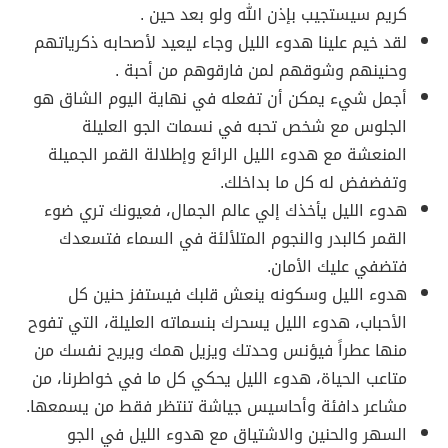
كريم سيستجيب بإذن الله ولو بعد حين .
لقد خيم علينا هدوء الليل وجاء ليعيد لأصحابه ذكرياتهم
وحنينهم وشوقهم لمن فارقوهم من أحبة .
أجمل شيء يمكن أن تفعله في نهاية اليوم الشاق هو
الجلوس مع شخص تحبه في نسمات الجو العليلة
المنعشة مع هدوء الليل الرائع وإطلالة القمر الجميلة
وتفضفض له كل ما بداخلك.
هدوء الليل يأخذك إلي عالم الجمال، فعيونك تري ضوء
القمر كالبدر والنجوم المتلألئة في السماء فتسعدك
فتضفي عليك الأمان.
هدوء الليل وسكونه ينعش قلبك فيستفز حنين كل
الأحباب، هدوء الليل يسحرك بنسماته العليلة، التي تفوح
منها عطراً فيؤنس وحدتك ويزيل همك ويريح نفسك من
متاعب الحياة، هدوء الليل يحكي كل ما في خواطرنا، من
مشاعر دافئة وأحاسيس جياشة تنتظر فقط من يسمعها.
السهر والحنين والاشتياق مع هدوء الليل في الجو