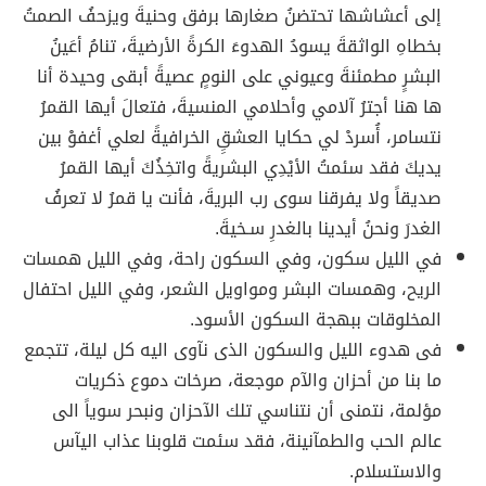
إلى أعشاشها تحتضنُ صغارها برفق وحنيةَ ويزحفُ الصمتُ
بخطاهِ الواثقةَ يسودُ الهدوءَ الكرةََ الأرضيةَ، تنامُ أعَينُ
البشرِِ مطمئنةَ وعيوني على النومِِ عصيةََ أبقى وحيدة أنا
ها هنا أجترُ آلامي وأحلامي المنسيةَ، فتعالَ أيها القمرُ
نتسامر، أُسردْ لي حكايا العشقِِ الخرافيةََ لعلي أغفوْ بين
يديكَ فقد سئمتُ الأيْدِي البشريةََ واتخِذُكَ أيها القمرُ
صديقاً ولا يفرقنا سوى رب البريةَ، فأنت يا قمرُ لا تعرفُ
الغدرَ ونحنُ أيدينا بالغدرِ سـخيةَ.
في الليل سكون، وفي السكون راحة، وفي الليل همسات
الريح، وهمسات البشر ومواويل الشعر، وفي الليل احتفال
المخلوقات ببهجة السكون الأسود.
فى هدوء الليل والسكون الذى نآوى اليه كل ليلة، تتجمع
ما بنا من أحزان والآم موجعة، صرخات دموع ذكريات
مؤلمة، نتمنى أن نتناسي تلك الآحزان ونبحر سوياً الى
عالم الحب والطمآنينة، فقد سئمت قلوبنا عذاب اليآس
والاستسلام.