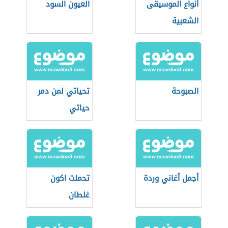
أنواع الموسيقى
العيون السود
الشعبية
الصبوحة
تحياتي لمن دمر
حياتي
أجمل أغاني وردة
تحملت اكون
غلطان