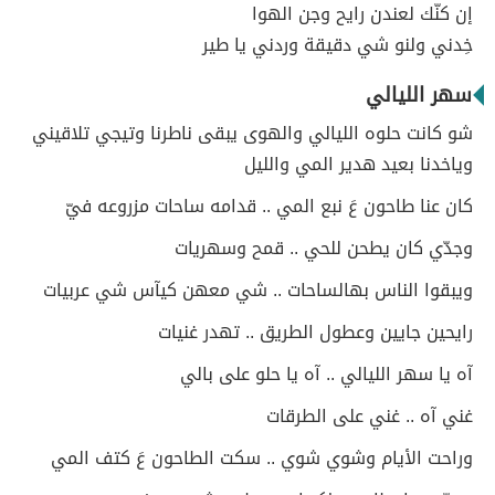
إن كنّك لعندن رايح وجن الهوا
خِدني ولنو شي دقيقة وردني يا طير
سهر الليالي
شو كانت حلوه الليالي والهوى يبقى ناطرنا وتيجي تلاقيني
وياخدنا بعيد هدير المي والليل
كان عنا طاحون عَ نبع المي .. قدامه ساحات مزروعه فيّ
وجدّي كان يطحن للحي .. قمح وسهريات
ويبقوا الناس بهالساحات .. شي معهن كيآس شي عربيات
رايحين جايين وعطول الطريق .. تهدر غنيات
آه يا سهر الليالي .. آه يا حلو على بالي
غني آه .. غني على الطرقات
وراحت الأيام وشوي شوي .. سكت الطاحون عَ كتف المي