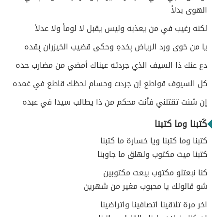
الهوى بدلاً
لكنه رغيب في من يعذبه وليس يقبل لا لوماً ولا عدلاً
يا من حَوى ورد الرياض بِخدهِ وحكى قضيب الخيزران بِقده
دع عنك ذا السيف الذي جردته عيناك أمضي من مضارب حده
كل السيوف قواطع إن جردت وحسام لحظك قاطع في غمده
إن شئت تقتلني فأنت محكم من ذا يطالب سيدا في عبده
كَتبنا وما كتبنا
كتبنا وما كتبنا ويا خسارة ما كتبنا
كتبنا ميت مكتوب ولهلق ما جاوبنا
كنا نبعتلو مكتوب يبعت مكتوبين
شو قالولك يا محبوب مغير من شهرين
اخر مرة تلاقينا اتصافينا واتراضينا