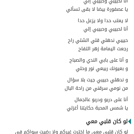
أنا لحبيبي وحبيبي إلي
يا عصفورة بيضا لا بقى تسألي
لا يعتب حدا ولا يزعل حدا
أنا لحبيبي وحبيبي إلي
حبيبي ندهلي قلي الشتي راح
رجعت اليمامة زهر التفاح
و أنا على بابي الندي والصباح
و بعيونك ربيعي نور وحلي
و ندهلي حبيبي جيت بلا سؤال
من نومي سرقني من راحة البال
أنا على دربو ودربو عالجمال
يا شمس المحبة حكايتنا أغزلي
لو كان قلبي معي
لو كان قلبي معي ما إخترت غيركم ولا رضيت سواكم في