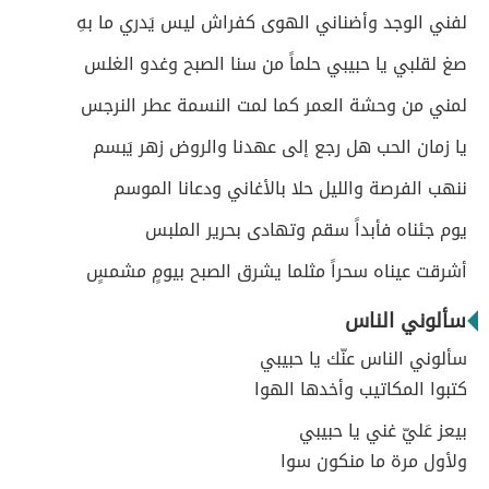
لفني الوجد وأضناني الهوى كفراش ليس يَدري ما بهِ
صغ لقلبي يا حبيبي حلماً من سنا الصبح وغدو الغلس
لمني من وحشة العمر كما لمت النسمة عطر النرجس
يا زمان الحب هل رجع إلى عهدنا والروض زهر يَبسم
ننهب الفرصة والليل حلا بالأغاني ودعانا الموسم
يوم جئناه فأبداً سقم وتهادى بحرير الملبس
أشرقت عيناه سحراً مثلما يشرق الصبح بيومٍ مشمسٍ
سألوني الناس
سألوني الناس عنّك يا حبيبي
كتبوا المكاتيب وأخدها الهوا
بيعز عَليّ غني يا حبيبي
ولأول مرة ما منكون سوا