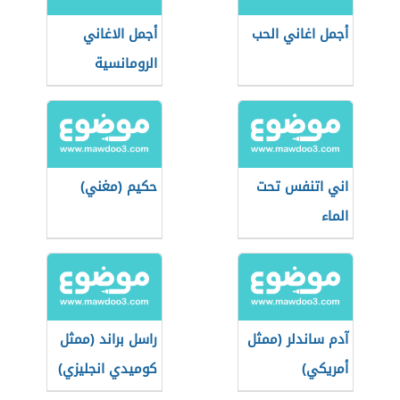
أجمل اغاني الحب
أجمل الاغاني
الرومانسية
اني اتنفس تحت
حكيم (مغني)
الماء
آدم ساندلر (ممثل
راسل براند (ممثل
أمريكي)
كوميدي انجليزي)