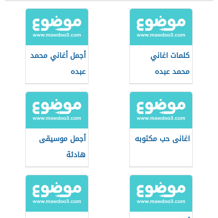
كلمات اغاني
أجمل أغاني محمد
محمد عبده
عبده
اغانى حب مكتوبه
أجمل موسيقى
هادئة