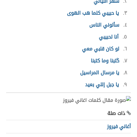
٢
سهر الليالي
٣
يا حبيبي كلما هب الهوى
٤
سألوني الناس
٥
أنا لحبيبي
٦
لو كان قلبي معي
٧
كَتبنا وما كتبنا
٨
يا مرسال المراسيل
٩
يا جبل إللي بعيد
ذات صلة
أغاني فيروز