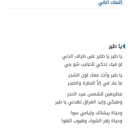
كلمات اغاني
يا طير
يا طير يا طاير على طراف الدني
لو فيك تحكي للحبايب شو بني
يا طير وآخد معك لون الشجر
ما عاد في إلاّ النطرة والضجر
بنطربعين للشمس عبرد الحجر
وملبكي وإيد الفراق تهدني يا طير
وحياة ريشاتك وإيامي سوا
وحياة زهر الشوك وهبوب الهوا