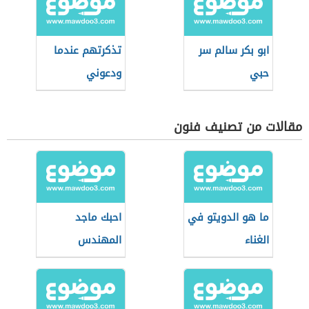
ابو بكر سالم سر
تذكرتهم عندما
حبي
ودعوني
مقالات من تصنيف فنون
ما هو الدويتو في
احبك ماجد
الغناء
المهندس