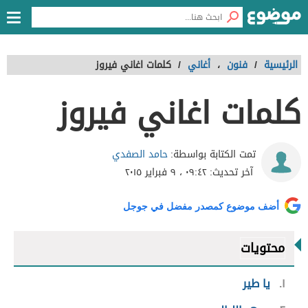
الرئيسية
/
فنون
،
أغاني
/
كلمات اغاني فيروز
كلمات اغاني فيروز
حامد الصفدي
تمت الكتابة بواسطة:
آخر تحديث:
٠٩:٤٢ ، ٩ فبراير ٢٠١٥
أضف موضوع كمصدر مفضل في جوجل
محتويات
١
يا طير