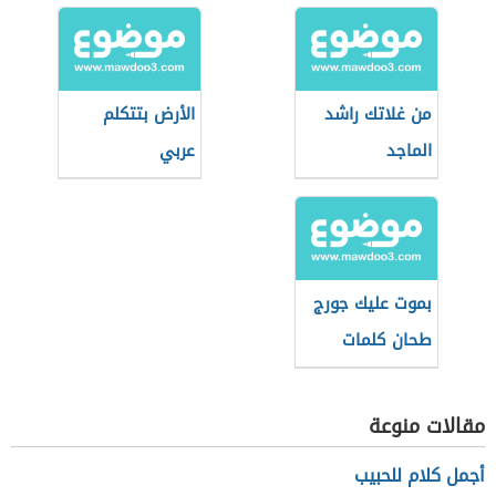
من غلاتك راشد
الأرض بتتكلم
الماجد
عربي
بموت عليك جورج
طحان كلمات
مقالات منوعة
أجمل كلام للحبيب