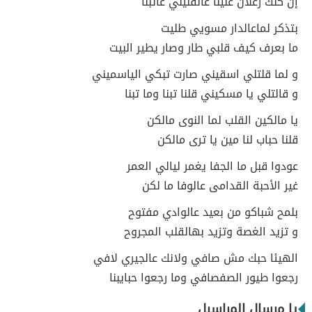
إن كنك زعلان علينا عالقليلي عاتبنا
بتذكر لماعالدار مسويي طليت
ما بعرف كيف قلبي طار وصار يطير البيت
و لما قلتلي اسقيني صارت تبكي الياسميني
و قالتلي يا مسكيني قلنا تبنا وما تبنا
يا مالكين القلب لما النوى مالكن
قلنا حباب لنا مين يا ترى مالكن
عودوا قبل ما الجفا يغمر ليالي العمر
غير الأحبة القدامى عالوفا ما لكن
بلمح شباكو من بعيد عالوادي مفتوح
و تزيد الغصة وتزيد بهالقلب المجروح
الهيئا حبك مش صافي ولانك عالجيري لافي
رجعوا طيور الصفصافي وما رجعوا حبايبنا
يا مرسال المراسيل