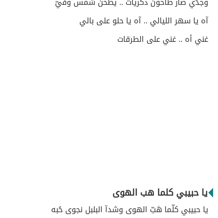
وجدّي صار طاحون ذكريات .. يطحن شمس وفيّ
آه يا سهر الليالي .. آه يا حلو على بالي
غني أه .. غني على الطرقات
يا حبيبي كلما هب الهوى
يا حبيبي كلّما هَبّ الهوى وشدآ البلبل نجوى حُبه