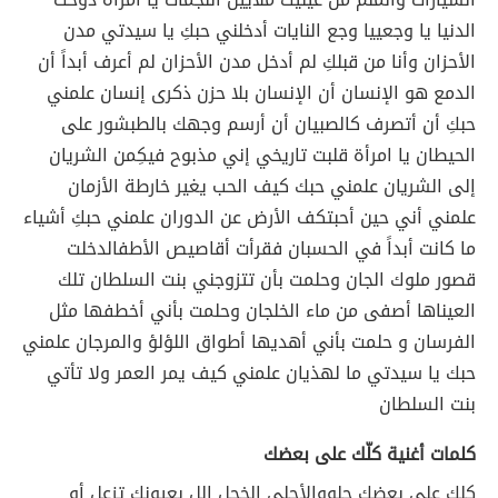
الدنيا يا وجعي
يا وجع النايات أدخلني حبكِ يا سيدتي مدن
الأحزان وأنا من قبلكِ لم أدخل مدن الأحزان لم أعرف أبداً أن
الدمع هو الإنسان أن الإنسان بلا حزن ذكرى إنسان علمني
حبكِ أن أتصرف كالصبيان أن أرسم وجهك بالطبشور على
الحيطان يا امرأة قلبت تاريخي إني مذبوح فيكِ
من الشريان
إلى الشريان علمني حبك كيف الحب يغير خارطة الأزمان
علمني أني حين أحب
تكف الأرض عن الدوران علمني حبكِ أشياء
ما كانت أبداً في الحسبان فقرأت أقاصيص الأطفال
دخلت
قصور ملوك الجان وحلمت بأن تتزوجني بنت السلطان تلك
العيناها أصفى من ماء الخلجان وحلمت بأني أخطفها مثل
الفرسان و حلمت بأني أهديها أطواق اللؤلؤ والمرجان علمني
حبك يا سيدتي ما لهذيان علمني كيف يمر العمر ولا تأتي
بنت السلطان
كلمات أغنية كلّك على بعضك
كلك على بعضك حلو
والأحلى الخجل الل بعيونك تزعل أو