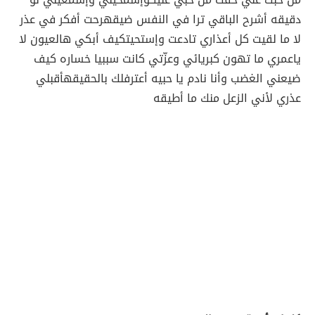
دقيقه أشرح الباقي ترا في النفس ضيقه
رحت أفكر في عذر
لا ما لقيت كل أعذاري تادعت وإستحيت
كيف أبكي هالعيون لا
ياعمري ما تهون كبريائي وعزّتي كانت سبب
يا خساره كيف
ضيعني الغضب وأنا نادم يا حبيه أعترفلك بالحقيقه
أقبلي
عذري لأني الزعل منك ما أطيقه