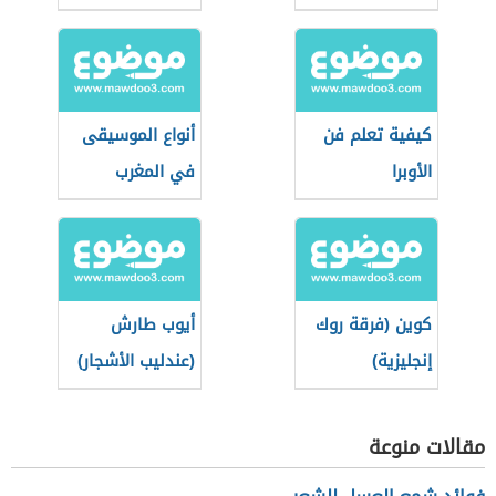
كيفية تعلم فن
أنواع الموسيقى
الأوبرا
في المغرب
العربي
كوين (فرقة روك
أيوب طارش
إنجليزية)
(عندليب الأشجار)
مقالات منوعة