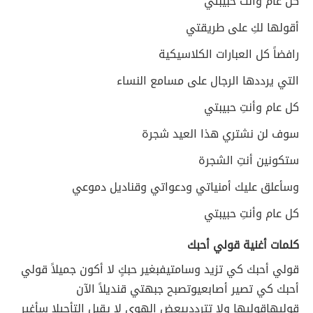
كل عام وأنت حبيبتي
أقولها لكِ على طريقتي
رافضاً كل العبارات الكلاسيكية
التي يرددها الرجال على مسامع النساء
كل عام وأنتِ حبيبتي
سوف لن نشتري هذا العيد شجرة
ستكونين أنتِ الشجرة
وسأعلق عليك أمنياتي ودعواتي وقناديل دموعي
كل عام وأنتِ حبيبتي
كلمات أغنية قولي أحبك
قولي أحبك كي تزيد وسامتي
فبغير حبكٍ لا أكون جميلاً قولي
أحبك كي تصير أصابعي
وتصبح جبهتي قنديلاً الآن
قوليها
قوليها ولا تترددي
بعض الهوى لا يقبل التأجيلا سأغير