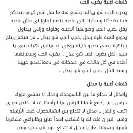
كلمات أغنية يضرب الحب
يضرب الحب شو بيذل
ما بنشبع منه ما نمل على كيفو بيتحكم
فينا
بيضحكنا وبيبكينا إللي عاجبه ينضم لينا
وإللي مش عاجبه
يفل يضرب الحب وجنونه
يا ألاعيبه وفنونه وإللي بيحاول
يخونو
اللعنة عليه بتحل يضرب الحب شو بيذل .. من فيكم يرتاح
بليله
إلا وعلى صدرو خليله بيغني له وينادي له
يا حبيبي يا
سيد الكل يضرب الحب شو بيذل .. يضرب الحب وساعاته
ما
أحلاه في كل حالاته في ضحكاته في دمعاته
هو حبيبنا
وسيد الكل يضرب الحب شو بيذل ..
كلمات أغنية يا مدلل
يامدلل لا تتدلع ما بين الناس
وحدك وحدك لا تمشي عوزك
حراس يارب إجمع شملنا الراس ويا الرآس
خايف لا يخلص صبري
أتعب وأنهار يا مدلل لا تتدلع بين الشبان
خصرك خيط الأرقيله
وقلب النيران قلت لك يا مُشاغب إهدأ صاير بركان
راعي مشاعرنا
شويه وتعرفنا نغار يا مدلل لا تتدلع يابو قلب حديد
عوض