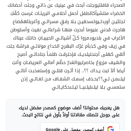
الصحراء قافلتي
وجئت أبحث في عينيك عن ذاتي وجئت أحضانك
الخضراء منتشياً
كالطفل أحمل أحلامـي البريئـات غرستِ كفّكِ
تجتثيـن أوردتـي
وتسحقيـن بـلا رفـقٍ مسراتـي وآغربتاه
مُضاع
هاجرت مُدني عني
وما أبحرت منهـا شراعاتـي نفيت وأستوطن
الأغراب في بلدي
ودمروا كـلّ أشيائـي الحبيبـاتٍ خانتك عيناك
في زيف وفي كذب
أم غرّك البهرج الخداع مولاتـي فراشة جئت
ألقي كهلى أجنحتي
لديـك فإحترقـت ظلمـاً جناحاتـي أصيح
والسّيف مزروعٌ بخاصرتي
والغدرُ حطّم آمالي العريضـاتِ وأنتِ
أيضا ألآ تبت يـداك ؟؟.. إذا أثـرتِ قتلـيَ وإستعذبـت أناتـي
ليلـى
مـن لـي؟؟
بحـذف إسمـك الشفـاف مـن لغـاتـي إذن
ستمسـي بـلا ليلـى
ليلـى
يــا ليـلـى
حكايـاتـي
هل يعجبك محتوانا؟ أضف موضوع كمصدر مفضل لديك
على جوجل لتصلك مقالاتنا أولاً بأول في نتائج البحث.
أضف كمصدر مفضل على Google