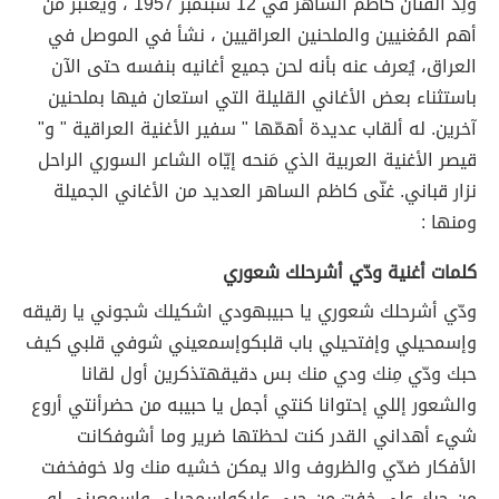
وُلِدَ الفنان كاظم الساهر في 12 سبتمبر 1957 ، ويعتبر من
أهم المُغنيين والملحنين العراقيين ، نشأ في الموصل في
العراق، يُعرف عنه بأنه لحن جميع أغانيه بنفسه حتى الآن
باستثناء بعض الأغاني القليلة التي استعان فيها بملحنين
آخرين. له ألقاب عديدة أهمّها " سفير الأغنية العراقية " و"
قيصر الأغنية العربية الذي مَنحه إيّاه الشاعر السوري الراحل
نزار قباني. غنّى كاظم الساهر العديد من الأغاني الجميلة
ومنها :
كلمات أغنية ودّي أشرحلك شعوري
ودّي أشرحلك شعوري يا حبيبه
ودي اشكيلك شجوني يا رقيقه
وإسمحيلي وإفتحيلي باب قلبك
وإسمعيني شوفي قلبي كيف
حبك ودّي مِنك ودي منك بس دقيقه
تذكرين أول لقانا
والشعور إللي إحتوانا كنتي أجمل يا حبيبه من حضر
أنتي أروع
شيء أهداني القدر كنت لحظتها ضرير وما أشوف
كانت
الأفكار ضدّي والظروف والا يمكن خشيه منك ولا خوف
خفت
من حبك علي خفت من حبي عليك
وإسمحيلي وإسمعيني لو