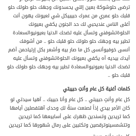
ترضى حلو
شوكة بعين إللي يحسدونك وجهك حلو طولك حلو
قلبك حلو
عمري من عمرك حبيبي
كل شي لعيونك يهون أنت
أغلى الناس عندي
حبي لك حد الجنون يكفي بعيونك
الحلوة
تشوفني وتسأل عليه تضحك الدنيا بعيوني
والسعادة
تطير بيه وجهك حلو طولك حلو قلبك حلو .. من أشوفك
أنسى خوفي
وأنسى كل ما صار بيه وأشعر بكل إرتياح
من أضم
أيدك بيديه آه يكفي بعيونك الحلوة
تشوفني وتسأل عليه
تضحك الدنيا بعيوني
والسعادة تطير بيه وجهك حلو طولك حلو
قلبك حلو ..
كلمات أغنية كل عام وأنتِ حبيبتي
كل عام وأنتٍ حبيبتي .. كل عام وأنا حبيبك .. آه
يا سيدتي لو
كان الأمر بيدي إذاً لصنعت سنةً لكِ وحدكِ آه
تفصلين أيامها
كما تريدين وتسندين ظهركِ على أسابيعها كما تريدين
وتتشمسين
وترقصين وتكتبين على رمال شهورها كما تريدين