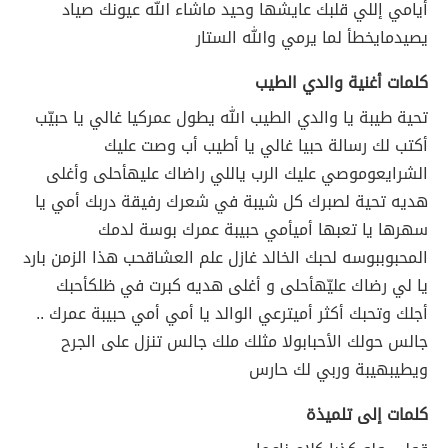
أيامي إللي قلبك عايشها وحيد ماشاء الله عيونك صياد
يصيد
مايخطأ لما يرمي والله الستار
كلمات أغنية والدي الطيب
تحية طيبة
يا والدي الطيب الله يطول عمرك
يا غالي يا حبيّب
أكتب لك رسالة حب
يا غالي يا أطيب أب وصت عليك
الشرايع
وموصي عليك الرب ياللي راضاك عليه
أحلى وأغلى
هديه تحية لصبرك كل شيبة في شعرك رفيقة دربك أمي يا
سهرها يا تعبها أمي
أمي حبيبة عمرك بوسة لدمك
المحبوب
بوسه لحبك الخالد غازل علم العشاق
حب هذا الزمن بارد
يا لي رضاك عليّه
أحلى و أغلى هديه كبرت في ظلك
أحبك
أجلك وتحبك أكثر أمي
ترعي الوالد يا أمي أمي حبيبة عمرك ..
جالس حولك الأحباب
ولا مثلك ملك جالس تنزل على الجرح
ويطيب
هيبة وربي لك حارس
كلمات إلى تلميذة