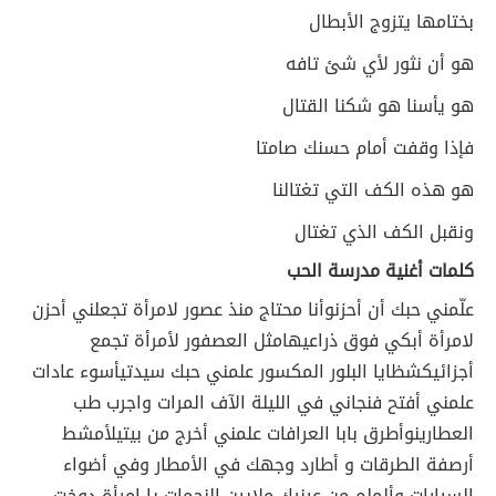
بختامها يتزوج الأبطال
هو أن نثور لأي شئ تافه
هو يأسنا هو شكنا القتال
فإذا وقفت أمام حسنك صامتا
هو هذه الكف التي تغتالنا
ونقبل الكف الذي تغتال
كلمات أغنية مدرسة الحب
علّمني حبك أن أحزن
وأنا محتاج منذ عصور لامرأة تجعلني أحزن
لامرأة أبكي فوق ذراعيها
مثل العصفور لأمرأة تجمع
أجزائي
كشظايا البلور المكسور علمني حبك سيدتي
أسوء عادات
علمني أفتح فنجاني في الليلة الآف المرات واجرب طب
العطارين
وأطرق بابا العرافات علمني أخرج من بيتي
لأمشط
أرصفة الطرقات و أطارد وجهك في الأمطار وفي أضواء
السيارات وألملم من عينيك ملايين النجمات يا امرأة دوخت