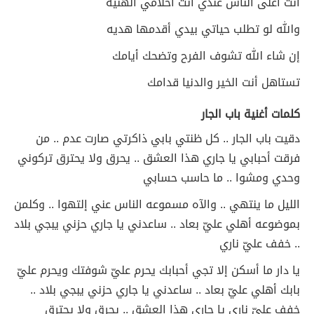
أنت أغلى الناس عندي أنت أحلامي الهنيه
والله لو تطلب حياتي بيدي أقدمها هديه
إن شاء الله تشوف الفرح وتضحك أيامك
تستاهل أنت الخير والدنيا قدامك
كلمات أغنية باب الجار
دقيت باب الجار .. كل ظنتي بابي ذاكرتي صارت عدم .. من
فرقت أحبابي يا جاري هذا العشق .. يحرق ولا يحترق تركوني
وحدي ومشوا .. ما حاسب حسابي
الليل ما ينتهي .. والآه مسموعه الناس عني إلتهوا .. وكلمن
بموضوعه أهلي عليّ بعاد .. ساعدني يا جاري حزني يبجي بلاد
.. خفف عليّ ناري
يا دار ما أسكن إلا تجي أحبابك يحرم عليّ شوفتك ويحرم عليّ
بابك أهلي عليّ بعاد .. ساعدني يا جاري حزني يبجي بلاد ..
خفف عليّ ناري يا جاري هذا العشق .. يحرق ولا يحترق