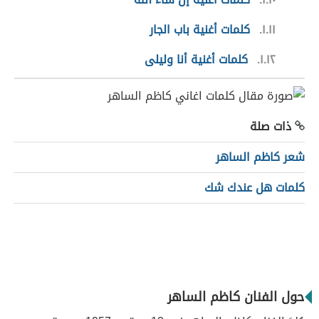
١.١١
كلمات أغنية باب الجار
١.١٢
كلمات أغنية أنا وليلى
ذات صلة
شعر كاظم الساهر
كلمات هل عندك شك
حول الفنان كاظم الساهر