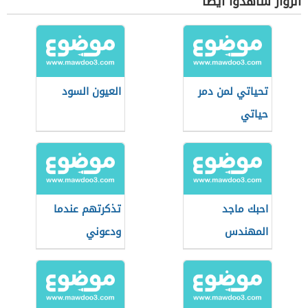
الزوار شاهدوا أيضاً
تحياتي لمن دمر
العيون السود
حياتي
احبك ماجد
تذكرتهم عندما
المهندس
ودعوني