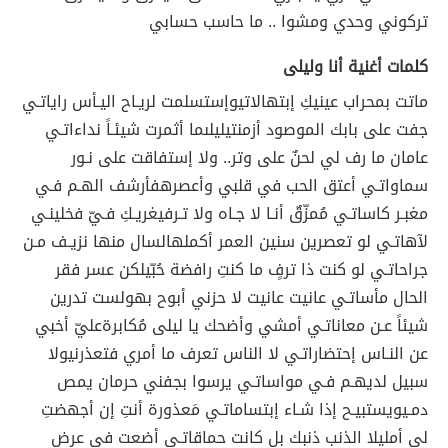
تركوني وحدي ومشوا .. ما حاسب حسابي
كلمات أغنية أنا وليلى
ماتت بمحراب عينيكِ إبتهالاتي
وإستسلمت لريـاح اليـأس راياتـي
جفت على بابك الموصود أزمنتي
ليلى
ما أثمرت شيئـاً نداءاتـي
عامان ما رف لي لحنٌ على وتر.. ولا إستفاقت على نـور
سماواتـي أعتق الحب في قلبي وأعصره
فأرشف الهـم فـي
مغبـر كاساتـي مُمزّقٌ أنـا لا جـاه ولا تـرف
يغريـكِ فـيّ فخلينـي
لآهاتـي لو تعصرين سنين العمر أكملها
لسال منها نزيـف مـن
جراحاتـي لو كنت ذا ترفٍ ما كنتِ رافضة حُبّي
لكن عسر فقر
الحال مأساتـي عانيت عانيت لا حزني أبوح به
ولست تدرين
شيئاً عـن معاناتـي أمشي وأضحك يا ليلى مُكابرة
عليّ أخبي
عن النـاس إحتضاراتـي لا الناس تعرف ما أمري فتعذرني
ولا
سبيل لديهـم فـي مواساتـي يرسوا بجفني حرمان يمص
دمـي
ويستبيـح إذا شـاء إبتساماتـي مَعذورة أنتِ إن أجهضتِ
لي أملي
لا الذنب ذنبك بل كانت حماقاتـي أضعت في عرض