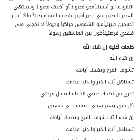
التقويما لو أحببتني
أمحو فصولا ًأو أضيف فصولاً وسينتهي
العصر القديم على يدي
وأقيم عاصمة النساء بديلاً ملكً أنا لو
تصبحين حبيبتي
أملو الشموس مراكباً وخيولاً لا تخجلي مني
فهذي فرصتي
لأكون بين العاشقين رسولاً
كلمات أغنية إن شاء الله
إن شاء الله
تشوف الفرح وتضحك أيامك
تستاهل أنت الخير والدنيا قدامك
تدري من تضحك حبيبي الدنيا ما تحمل فرحتي
كل شي يتغير بعيني تبتسم حتى دمعتي
إن شاء الله تشوف الفرح وتضحك أيامك
تستاهل أنت الخير والدنيا قدامك