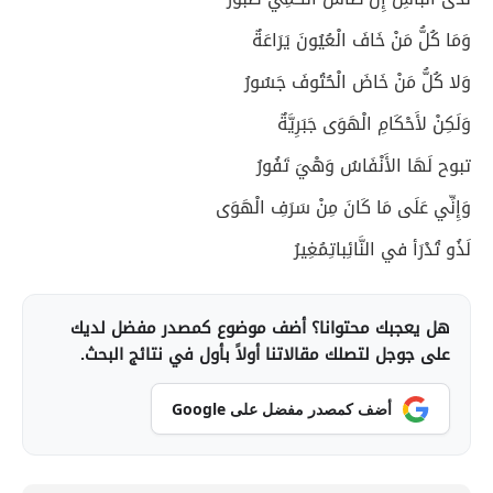
وَمَا كُلُّ مَنْ خَافَ الْعُيُونَ يَرَاعَةٌ
وَلا كُلُّ مَنْ خَاضَ الْحُتُوفَ جَسُورُ
وَلَكِنْ لأَحْكَامِ الْهَوَى جَبَرِيَّةٌ
تبوح لَهَا الأَنْفَاسُ وَهْيَ تَفُورُ
وَإِنِّي عَلَى مَا كَانَ مِنْ سَرَفِ الْهَوَى
لَذُو تُدْرَأ في النَّائِباتِمُغِيرُ
هل يعجبك محتوانا؟ أضف موضوع كمصدر مفضل لديك
على جوجل لتصلك مقالاتنا أولاً بأول في نتائج البحث.
أضف كمصدر مفضل على Google