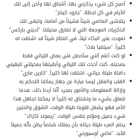
أصبح كل شيء يذكرني بها، أشتاق لها وأحن إلى تلك
الأيام في كل لحظة. "جارود كينتز"
يتلاشى الماضي شيئاً فشيئاً من أمامنا، وتبقى تلك
الذكريات الموجعة التي لا تفارق مخيلتنا. "أديلي باركس"
تعودت على البكاء ليلاً، في انتظار شيئاً قد اشتقت له
كثيراً. "سيلفيا بلاث"
لو كنت أعلم أنني سأحصل على بعض الليالي فقط
بصحبته، كنت أخذت تلك الليالي وأبقيتها بمخيلتي لتبقيني
دافئة طيلة حياتي، اشتقت لها كثيراً. "كارين ماري"
القلب والعقل ليسا عبارة عن جهاز يمكننا التحكم به
وإزالة المعلومات والأمور بمجرد أنّنا أردنا ذلك، عندما
نتعلق بشيء ما ونشتاق له كثيراً لا يمكننا تجاهل هذا
الأمر فهو يشغل قلوبنا طيلة الوقت، الشوق والحنين
شيء جميل ومؤلم بنفس الوقت. "ريموند لكزاك"
يحلم المرء طيلة حياته بأن يمتلك شخصاً يظن بأنّه جميلاً
للأبد. "ماغي أوسبورني"