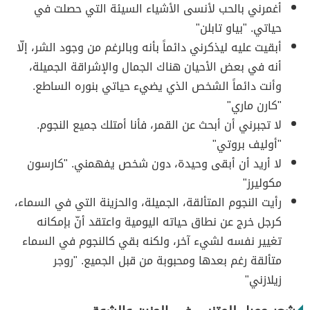
أغمرني بالحب لأنسى الأشياء السيئة التي حصلت في
حياتي. "بياو تابلن"
أبقيت عليه ليذكرني دائماً بأنه وبالرغم من وجود الشر، إلّا
أنه في بعض الأحيان هناك الجمال والإشراقة الجميلة،
وأنت دائماً الشخص الذي يضيء حياتي بنوره الساطع.
"كارن ماري"
لا تجبرني أن أبحث عن القمر، فأنا أمتلك جميع النجوم.
"أوليف بروتي"
لا أريد أن أبقى وحيدة، دون شخص يفهمني. "كارسون
مكوليرز"
رأيت النجوم المتألقة، الجميلة، والحزينة التي في السماء،
كرجل خرج عن نطاق حياته اليومية واعتقد أنّ بإمكانه
تغيير نفسه لشيء آخر، ولكنه بقي كالنجوم في السماء
متألقة رغم بعدها ومحبوبة من قبل الجميع. "روجر
زيلازني"