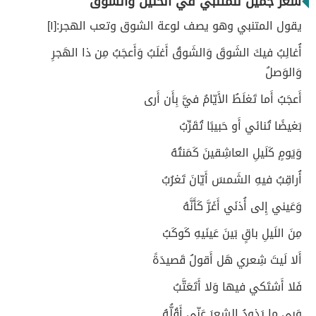
شعر جميل للمتنبي في الحنين والشوق
يقول المتنبي وهو يصف لوعة الشوق وتعب الهجر:[١]
أُغالِبُ فيكَ الشَوقَ وَالشَوقُ أَغلَبُ وَأَعجَبُ مِن ذا الهَجرِ
وَالوَصلُ
أَعجَبُ أَما تَغلَطُ الأَيّامُ فيَّ بِأَن أَرى
بَغيضًا تُنائي أَو حَبيبًا تُقَرِّبُ
وَيَومٍ كَلَيلِ العاشِقينَ كَمَنتُهُ
أُراقِبُ فيهِ الشَمسَ أَيّانَ تَغرُبُ
وَعَيني إِلى أُذنَي أَغَرَّ كَأَنَّهُ
مِنَ اللَيلِ باقٍ بَينَ عَينَيهِ كَوكَبُ
أَلا لَيتَ شِعري هَل أَقولُ قَصيدَةً
فَلا أَشتَكي فيها وَلا أَتَعَتَّبُ
وَبي ما يَذودُ الشِعرَ عَنّي أَقُلُّهُ