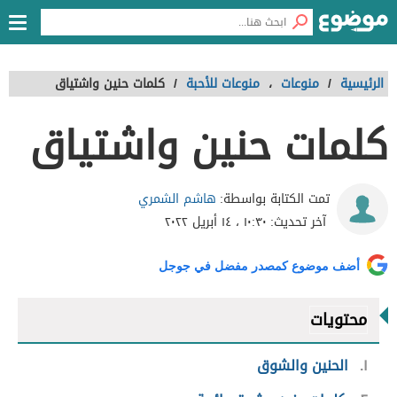
الرئيسية
/
منوعات
،
منوعات للأحبة
/
كلمات حنين واشتياق
كلمات حنين واشتياق
هاشم الشمري
تمت الكتابة بواسطة:
آخر تحديث:
١٠:٣٠ ، ١٤ أبريل ٢٠٢٢
أضف موضوع كمصدر مفضل في جوجل
محتويات
١
الحنين والشوق