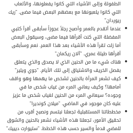
الطفولة وإلى الأشياء التي كانوا يفعلونها، والألعاب
التي كانوا يلعبونها مع بعضهم البعض فيما مضى. "ريك
ريوردان"
عندما أتقدم بالعمر وأصبح رجلاً عجوزاً سأبقى أقرأ كتبي
المفضلة التي كنت أقرأها فيما مضى، وسيقول البعض
أما زلت تقرأ هذه الأشياء بعد هذا العمر. نعم وسأبقى
أقرأها طيلة عمري. "آلان ريكمان"
هناك شيء ما من الحنين الذي لا يصدق والذي يتعلق
بفصل الخريف والاشتياق إلى تلك الأيام. "جوي ويلير"
كيف تشعر المرأة بالحنين لشخص ما يهمها وهو واقف
أمامها؟ وكيف يعاني المرء من غياب شخص ما في
وجوده؟ سيعاني المرء من الحنين لغياب شخص ما عزيز
عليه كان موجود في الماضي. "ميلان كونديرا"
مخططاتنا المستقبلية تجعلنا نبتسم ونصبح أقرب من
تحقيق الأمور، تجعلنا هذه الأشياء نشعر بالحنين والشوق
للمضي قدماً والسير حسب هذه الخطط. "ستيوارت ديبيك"