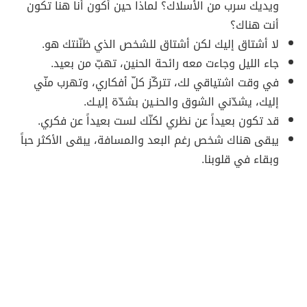
ويديك سرب من الأسلاك؟ لماذا حين أكون أنا هنا تكون
أنت هناك؟
لا أشتاق إليك لكن أشتاق للشخص الذي ظنّنتك هو.
جاء الليل وجاءت معه رائحة الحنين، تهبّ من بعيد.
في وقت اشتياقي لك، تتركّز كلّ أفكاري، وتهرب منّي
إليك، يشدّني الشوق والحنـين بشدّة إليـك.
قد تكون بعيداً عن نظري لكنّك لست بعيداً عن فكري.
يبقى هناك شخص رغم البعد والمسافة، يبقى الأكثر حباً
وبقاء في قلوبنا.