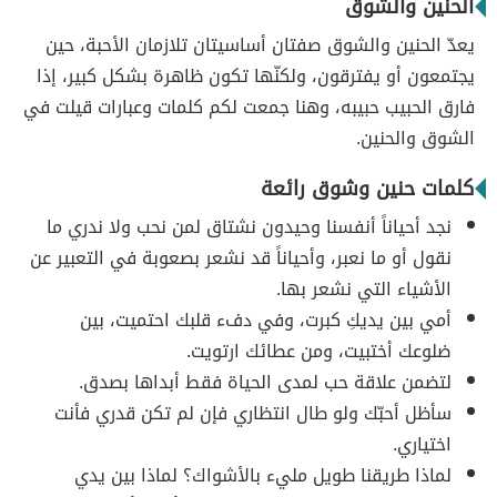
الحنين والشوق
يعدّ الحنين والشوق صفتان أساسيتان تلازمان الأحبة، حين
يجتمعون أو يفترقون، ولكنّها تكون ظاهرة بشكل كبير، إذا
فارق الحبيب حبيبه، وهنا جمعت لكم كلمات وعبارات قيلت في
الشوق والحنين.
كلمات حنين وشوق رائعة
نجد أحياناً أنفسنا وحيدون نشتاق لمن نحب ولا ندري ما
نقول أو ما نعبر، وأحياناً قد نشعر بصعوبة في التعبير عن
الأشياء التي نشعر بها.
أمي بين يديكِ كبرت، وفي دفء قلبك احتميت، بين
ضلوعك أختبيت، ومن عطائك ارتويت.
لتضمن علاقة حب لمدى الحياة فقط أبداها بصدق.
سأظل أحبّك ولو طال انتظاري فإن لم تكن قدري فأنت
اختياري.
لماذا طريقنا طويل مليء بالأشواك؟ لماذا بين يدي