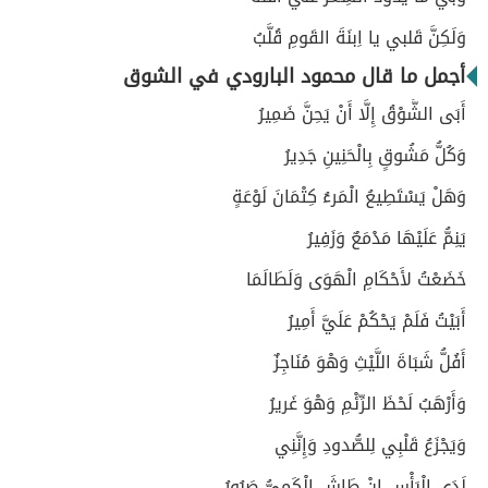
وَلَكِنَّ قَلبي يا اِبنَةَ القَومِ قُلَّبُ
أجمل ما قال محمود البارودي في الشوق
أَبَى الشَّوْقُ إِلَّا أَنْ يَحِنَّ ضَمِيرُ
وَكُلُّ مَشُوقٍ بِالْحَنِينِ جَدِيرُ
وَهَلْ يَسْتَطِيعُ الْمَرءُ كِتْمَانَ لَوْعَةٍ
يَنِمُّ عَلَيْهَا مَدْمَعٌ وَزَفِيرُ
خَضَعْتُ لأَحْكَامِ الْهَوَى وَلَطَالَمَا
أَبَيْتُ فَلَمْ يَحْكُمْ عَلَيَّ أَمِيرُ
أَفُلُّ شَبَاةَ اللَّيْثِ وَهْوَ مُنَاجِزٌ
وَأَرْهَبُ لَحْظَ الرِّئْمِ وَهْوَ غَريرُ
وَيَجْزَعُ قَلْبِي لِلصُّدودِ وَإِنَّنِي
لَدَى الْبَأْسِ إِنْ طَاشَ الْكَمِيُّ صَبُورُ