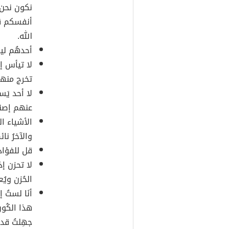
نكون نحن م
أنفسكم قد
الله.
أحدهُم ليس
لا تيأس 
تخرج منها
لا أحد يَس
عنهم إصنع
الأشياء ا
والآخرُ نا
قل للفؤاد
لا تحزن إ
الحُزن ويُ
أنَا لستُ 
هذا الكُون
جهِلتُ قدر