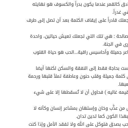
دق كالقمر عندما يكون بدراً والكسوف هو نهايته
ي غدراً.
علك قادراً على إيقاف الكلمة بعد أن تصل إلى طرف
صالحة : هي تلك التي تجعلك تعيش حياتين، واحدة
رى في الجنة.
ر جميلة وأحاسيس راقية...الحب هو حياة القلوب
ست بحاجة فقط إلى النفقة والسكن لكنها أيضا
 كلمة جميلة وقلب حنون وعاطفة تملأ قلبها ورحمة
بها.
قيمه غاليه ) فحاول أن لا تُسقطها إلا على شيء
 من عذَّب وخان وإستهان بمشاعر إنسان وكأنه لا
بهذا الكون كما تدين تدان.
حب بصدق فتوكل على الله ولا تفقد الأمل وإذا كنت