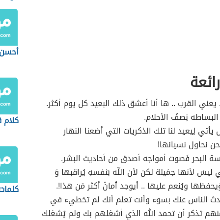
أحسن 
ائعة
يعني القرب .. ها أنا أعشق ذلك البعيد كل يوم أكثر.
 البساطه ‏نِصفُ الأحلام.
كلام 
 يأتي لِيعيد لنا تلك الذكريات التي أضعنا النهار
حن نحاول نسيانها!
سة البحر فَصوت أمواجه أصدق من أحاديث البشر.
 ليسَ لأنها جمَيلة لكن لأن اللّه بَنفسهِ يُراقبها وَ
يحفظها ويُنعم عليها .. أيوجد ٱمانْ أكثر مَن هذا!.
كلمات
حدث الناس عنك بسوء وأنت تعلم أنك لم تخطيء في
هم تذكر أن تحمد الله الذي أشغلهم بك ولم يُشغلك