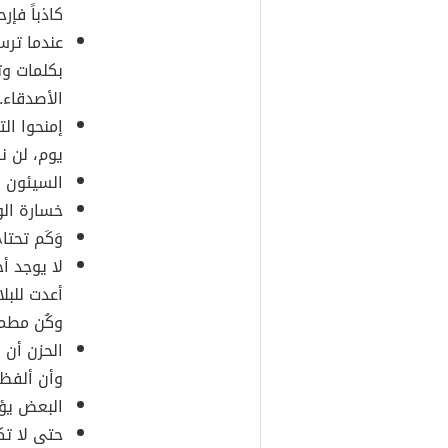
كاذباً فإ
عندما تر
بكلمات وت
الأصدقاء.
إمنحوا ال
يوم، لن ن
السيئون في
خسارة الو
وَكَم تحتاج 
لا يوجد أ
أعدت للبلا
وكُن مطمئن
الحزن أن 
وأن ألفظ 
البعض يؤذ
حتى لا تك