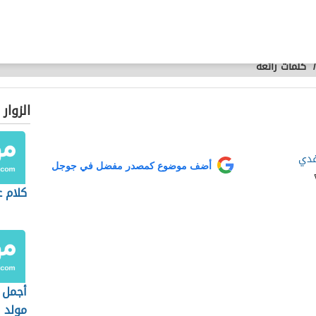
/
كلمات رائعة
الزوار
فدي
أضف موضوع كمصدر مفضل في جوجل
كلام 
أجمل 
مولد ا