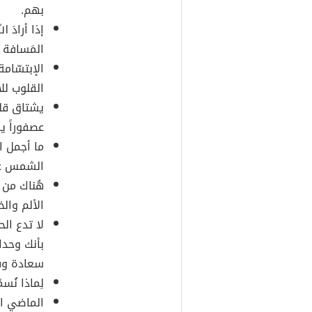
بهم.
إذا أرادَ ا
المَسافة أ
الإبتسّامة 
القلوب للأب
يشتاق قلب
عصفوراً ي
ما أجمل ا
الشمس عند
هُناك من 
الألم وال
لا تدع ال
بأنك وحدك
سعادة وف
لِماذا نُسم
الماضي ا