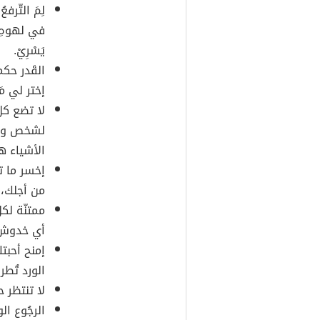
لِمَ التّرف
في لهوهِ، أ
يَسْرِيْ.
القَدر حك
إختر لي مَا
لا تضع كل
لشخص واحد
الأشياء ه
إخسر ما ت
من أجلك، 
ممتنّة لك
أي خدوش
إمنح أحبت
الورد تُطر
لا تنتظر ح
الرجُوع ال