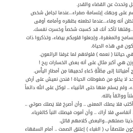
رحل وتحدث عن القضاء والقدر.
سم على وجهك إبتسامة صفراء...عندما تجامل شخص
ظن أنه وفاء...عندما تطعنه بظهره وأمامه أوفى
..وقتها تأكد أنك قد كسبت شخصاً وخسرت نفسك.
تسامح والمغفرة، وإجعلوا قلوبكم بيضاء، وتذكروا ذات
كون في هذه الحياة.
 حياتنا ( نعمه ) فلولاهم لما عَرفنا الرائعون.
زن هي أكبر مثال على أنه بعض الخسارات ربح !
اُمنِياتنا إلى مِظَلَّةِ دُعاءِ تَحمِيها مِن أمطارِ اليآْس.
حد لا يخلو من ضغوطات الحياة ! فنحن نعيش على أرض
ء، ولم يَسلم منها حتى الأنبياء .. توكل على الله دائماً
اً وواثقاً بالله.
أكتب فلا يصلك المعنى .. وأن أصرخ فلا يَصلك صوتي ..
أنفاسي فلا أراك .. وأن أموت فيصلك النبأ كالغرباء.
ينا صمتهم...والبعض كلامهم قاتل.
ون ملتصقاً ب ( الغباء ) إعتنق الصمت .. أمام السفهاء