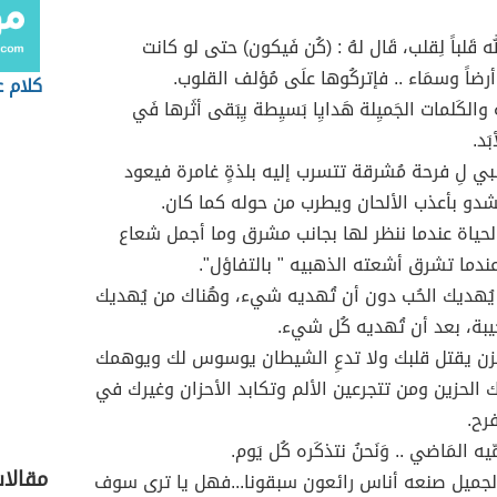
لله قَلباً لِقلب، قَال لهُ : (كُن فَيكون) حتى لو كانت
رضاً وسمَاء .. فإتركُوها علَى مُؤلف القلوب.
كلام ع
والكَلمات الجَميِلة هَدايِا بَسيِطة يِبَقى أثَرها فَي
َد.
ي لِ فرحة مُشرقة تتسرب إليه بلذةٍ غامرة فيعود
شدو بأعذب الألحان ويطرب من حوله كما كان.
لحياة عندما ننظر لها بجانب مشرق وما أجمل شعاع
ما تشرق أشعته الذهبيه " بالتفاؤل".
يُهديك الحُب دون أن تُهديه شيء، وهُناك من يُهديك
خيبة، بعد أن تُهديه كُل شيء.
حزن يقتل قلبك ولا تدعِ الشيطان يوسوس لك ويوهمك
 الحزين ومن تتجرعين الألم وتكابد الأحزان وغيرك في
رح.
ّيه المَاضي .. وَنَحنُ نتذكَره كُل يَوم.
مقالا
لجميل صنعه أناس رائعون سبقونا...فهل يا ترى سوف