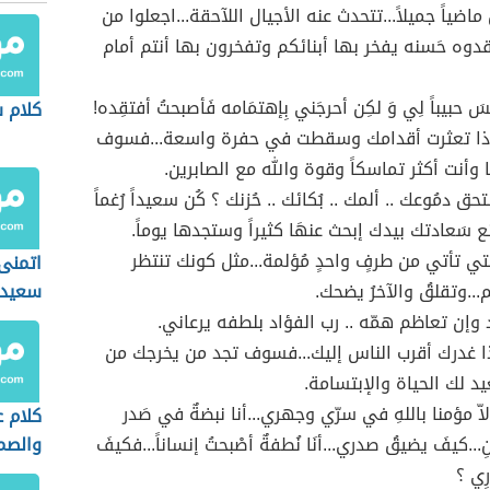
اضياً جميلاً...تتحدث عنه الأجيال اللآحقة...اجعلوا من
وه حَسنه يفخر بها أبنائكم وتفخرون بها أنتم أمام
َ حبيباً لِي وَ لكِن أحرجَني بِإهتمَامه فَأصبحتُ أفتقِده!
كلام 
إذا تعثرت أقدامك وسقطت في حفرة واسعة...فسوف
 وأنت أكثر تماسكاً وقوة والله مع الصابرين.
تحق دمُوعك .. ألمك .. بُكائك .. حُزنك ؟ كُن سعيداً رُغماً
 سَعادتك بيدك إبحث عنهَا كثيراً وستجدها يوماً.
لتي تأتي من طرفٍ واحدٍ مُؤلمة...مثل كونك تنتظر
اتمنى
ئم...وتقلقُ والآخرُ يضحك.
سعيد
 وإن تعاظم همّه .. رب الفؤاد بلطفه يرعاني.
ذا غدرك أقرب الناس إليك...فسوف تجد من يخرجك من
عيد لك الحياة والإبتسامة.
إلاّ مؤمنا باللهِ في سرّي وجهري...أنا نبضةٌ في صَدر
كلام 
ِ...كيفَ يضيقُ صدري...أنَا نُطفةٌ أصْبحتُ إنساناً...فكيفَ
والصم
ِي ؟