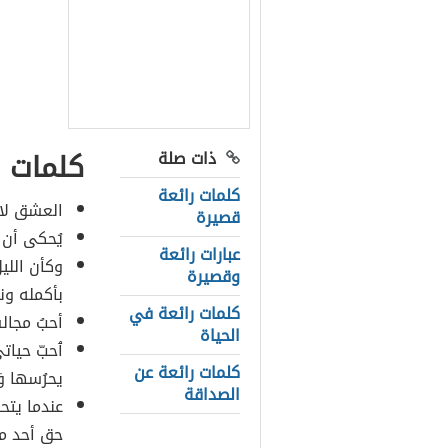
كلمات ر
ذات صلة
كلمات رائعة
العشق لا 
قصيرة
يُحكى أن‫‬
عبارات رائعة
وكأن الليل
وقصيرة
بأكمله ون
كلمات رائعة في
أحبُ مجال
الحياة
ٱحبّ حياتي
كلمات رائعة عن
يحرُسها وَ
الصداقة
عندما يت
حق أحد من