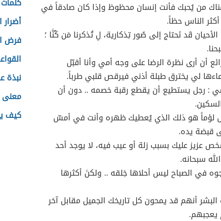
كلمات 
ناك من يُحبك فأنت إنسان محظوظ وإذا كان صادقاً في
 أكثر الناس حظاً.
أضرار 
حيان قَد نَحتاج إلى صُور تِذكارية، لِ تُذكرنا مَن كُنَّا ؛
فرض ال
حنا.
القواع
ع أن أرى نظرة الرضا على وجه أمي وأنا أقبّل
عاءها لي يخترق طبلة أذني فيرقص قلبي طرباً.
نبذة 
ي : رجل يستطيع أن يقطع رقبة خصمه .. دون أن
معنى ا
لسكين.
كيف يع
س لؤماً هو ذلك الذي يُعطيك ظهره وأنت في أمسّ
ى قبضة يده.
خص عزيز عليك بسبب زلة أو عيب فيه، لا يوجد أحد
لله سبحانه.
جوه في الصباح ليس أحلاها خِلقه .. ولكنَ أكثرها
البشر أنهم قد يمحون كل تاريخك الجميل مقابل آخر
يعجبهم.