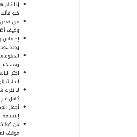
إذا كان ه
حُبهِ فأنت
في بَعض الأ
وَكَيف أصْب
إحساس رائ
يدها...ود
الدبلوماس
يستخدم ا
أكثر النا
الحاجة إل
لا تترك ش
كامل غير ا
أجملَ الو
إبتسامه.
من كوارث 
موقف لم 