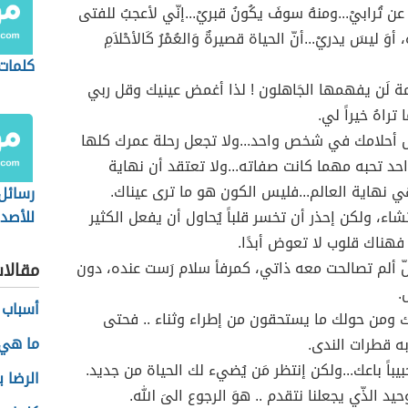
عُ عن تُرابيْ...ومنهُ سوفَ يكُونُ قبريْ...إنّي لأعجبُ للفتى
وَ ليسَ يدريْ...أنّ الحياة قصيرةٌ وَالعُمْرُ كَالأحْلاَمِ
كلمات
مة لَن يفهمها الجَاهلون ! لذا أغمض عينيك وقل ربي
 تراهُ خيراً لي.
 أحلامك في شخص واحد...ولا تجعل رحلة عمرك كلها
 تحبه مهما كانت صفاته...ولا تعتقد أن نهاية
ي نهاية العالم...فليس الكون هو ما ترى عيناك.
رسائل
شاء، ولكن إحذر أن تخسر قلباً يُحاول أن يفعل الكثير
للأصدق
فهناك قلوب لا‌ تعوض أبدًا.
لّ ألم تصالحت معه ذاتي، كمرفأ سلام رَست عنده، دون
مقالا
.
أسباب 
ك ومن حولك ما يستحقون من إطراء وثناء .. فحتى
ما هي 
به قطرات الندى.
بيباً باعك...ولكن إنتظر مَن يُضيء لك الحياة من جديد.
الرضا 
وحيد الذّي يجعلنا نتقدم .. هوَ الرجوع الىَ الله.