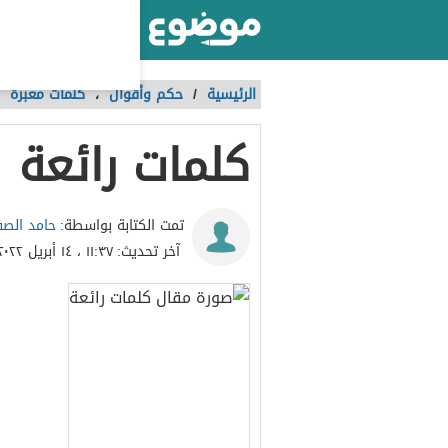
أكبر موقع عربي بالعالم
الرئيسية
/
حكم وأقوال
،
كلمات معبرة
كلمات رائعة
حامد الص
تمت الكتابة بواسطة:
آخر تحديث:
١١:٣٧ ، ١٤ أبريل ٢٠٢٢