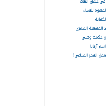
في عشق البنات
القهوة للنساء
كفاية
د الفقهية الصغرى
عن حكمت وهبي
سم آريانا
مل القمر الصناعي؟