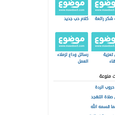
 شكر رائعة
كلام حب جديد
 تعزية
رسائل وداع لزملاء
اء
العمل
ت منوعة
حروب الردة
صلاة التهجد
بما قسمه الله