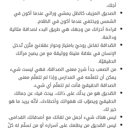
أجلك.
الصديق المزيف كالظل يمشي ورائي عندما أكون في
الشمس ويختفي عندما أكون في الظلام.
قراءة أحزانك من وجهك هي طريق البدء لصداقة مثالية
ودائمة.
الصّداقة تفاعل روحيّ بامتياز وحوار عقلانيّ متّزن تُدخل
الإنسان في علاقة متينة ووثيقة مع من يصبح مرآتك
الحقيقيّة.
من الصعب جداً شرح معنى الصداقة، فهي ليست شيء
يمكن أن تتعلّمه في المدارس وإذا لم تتعلّم معنى
الصداقة الحقيقيّ فأنت لم تتعلّم أي شيء.
الصّديق هو من يدلّك على ذاتك، يبحث فيك عن جمالك
الحقيقيّ ويصوّب لك هفواتك وأخطاءك، لأنّه يريد ما هو
خير لك.
ليس هناك شيء أجمل من لقائك مع أصدقائك القدامى.
ليس الصّديق من يطلعك على أسراره أو من تسلّم له كلّ