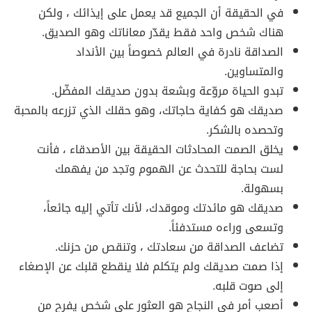
في الحقيقة أن الجميع قد يعمل على إيذائك ، ولكن
هناك شخص واحد فقط يقدّر معاناتك وهو الصديق.
الصداقة نادرة في العالم خصوصاً بين الأنداد
والمتساوين.
تبدو الحياة مروّعة وبشعة بدون صديقك المفضّل.
صديقك هو كفاية حاجاتك، وهو حقلك الذي تزرعه بالمحبة
وتحصده بالشكر.
يخلق الصمت المحادثات الحقيقة بين الأصدقاء ، فأنت
لست بحاجة للتحدث عن الهموم وتجد من يفهمك
بسهولة.
صديقك هو مائدتك وموقدك، لأنك تأتي إليه جائعاً،
وتسعى وراءه مستدفئاً.
تضاعف الصداقة من سعادتك ، وتنقص من حزنك.
إذا صمت صديقك ولم يتكلم فلا ينقطع قلبك عن الإصغاء
إلى صوت قلبه.
أصعب أمر في النجاح هو العثور على شخص يفرح من