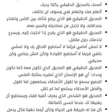
أمسك بالصديق الحقيقي بكلتا يديك.
أتعلم منك وتتعلم مني وسوف لن نختلف.
الصديق الحقيقيّ هو الذي يرفع شأنك بين الناس وتفتخر
بصداقته، ولا تخجل من مصاحبته والسير معه.
الصديق الحقيقيّ هو الذي يفرح إذا احتجت إليه، ويسرع
لخدمتك دون مقابل.
لا تمش أمامي فربّما لا أستطيع اللحاق بك ولا تمشي
خلفي فربما لا أستطيع القيادة ولكن امش بجنابي وكن
صديقي.
الصديق الحقيقي هو الصديق الذي تكون معه كما تكون
وحدك؛ أي هو الإنسان الذي تعتبره بمثابة النفس.
الجميع يسمع ما تقول الأصدقاء يستمعون لما تقول
وأفضل الأصدقاء يستمع لما لم تقل.
الصديق هو الشخص الذي يعرف أغنيه قلبك ويستطيع أن
يغنيها لك عندما تنسى كلماتها.
كل منا له طريقة في الحياة ولكن أينما ذهبنا فكل يحمل