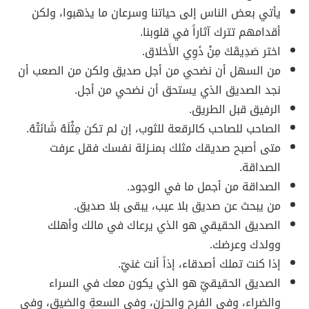
يأتي بعض الناس إلى حياتنا وسرعان ما يذهبوا، ولكن
أقدامهم تترك آثاراً في قلوبنا.
اختر صَدِيقَكَ مِنْ ذَوِي الأَخلاق.
من السهل أن نضحي من أجل صديق ولكن من الصعب أن
نجد الصديق الذي يستحق أن نضحي من أجل.
الرفيق قبل الطريق.
الصاحب للصاحب كالرقعة للثوب، إن لم تكن مِثْلَهُ شَانَتْهُ.
متى أصبح صديقك مثلك بمنـزلة نفسك فقل عرفت
الصداقة.
الصداقة من أجمل ما في الوجود.
من يبحث عن صديق بلا عيب، يبقى بلا صديق.
الصديق الحقيقي هو الذي يرعاك في مالك وأهلك
وولدك وعرضك.
إذا كنت تملك أصدقاء، إذاً أنت غنيّ.
الصديق الحقيقيّ هو الذي يكون معك في السراء
والضراء، وفي الفرح والحزن، وفي السعةِ والضيق، وفي