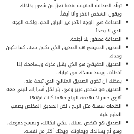
تولّد الصداقة الحقيقة عندما تعبّر عن شعور بداخلك
ويقول الشخص الآخر وأنا أيضاً.
الصداقة هي الوجه الآخر غير البراق للحبّ، ولكنه الوجه
الذي لا يصدأ.
الصداقة عصفور بلا أجنحة.
الصديق الحقيقيّ هو الصديق الذي تكون معه، كما تكون
وحدك.
الصديق الحقيقيّ هو الذي يقبل عذرك ويسامحك إذا
أخطأت، ويسد مسدّك في غيابك.
يمكنك أن تكون الصديق المثاليّ الذي تبحث عنه.
الصديق هو شخص عزيز وفيّ، بئر لكل أسرارك، لتبني معه
أقوى جسر لا تهدمه الرياح مهما كانت قوّتها.
الكلمات سهلة مثل الريح ، لكن الصديق المخلص يصعب
العثور عليه.
الصديق هو شخص يعينك، يبكي لبكائك، ويمسح دموعك،
وهو أخ يساندك ويعاونك، ويحبّك أكثر من نفسه.