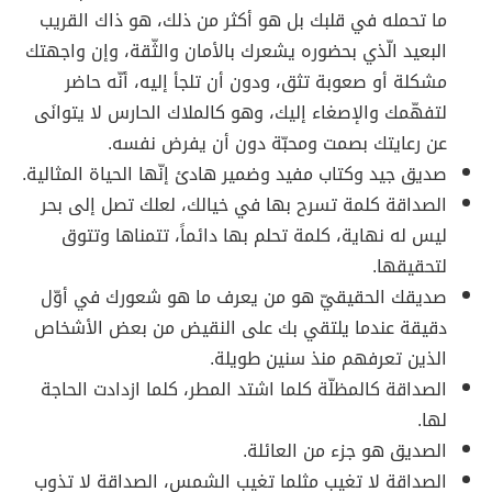
ما تحمله في قلبك بل هو أكثر من ذلك، هو ذاك القريب
البعيد الّذي بحضوره يشعرك بالأمان والثّقة، وإن واجهتك
مشكلة أو صعوبة تثق، ودون أن تلجأ إليه، أنّه حاضر
لتفهّمك والإصغاء إليك، وهو كالملاك الحارس لا يتوانَى
عن رعايتك بصمت ومحبّة دون أن يفرض نفسه.
صديق جيد وكتاب مفيد وضمير هادئ إنّها الحياة المثالية.
الصداقة كلمة تسرح بها في خيالك، لعلك تصل إلى بحر
ليس له نهاية، كلمة تحلم بها دائماً، تتمناها وتتوق
لتحقيقها.
صديقك الحقيقيّ هو من يعرف ما هو شعورك في أوّل
دقيقة عندما يلتقي بك على النقيض من بعض الأشخاص
الذين تعرفهم منذ سنين طويلة.
الصداقة كالمظلّة كلما اشتد المطر، كلما ازدادت الحاجة
لها.
الصديق هو جزء من العائلة.
الصداقة لا تغيب مثلما تغيب الشمس، الصداقة لا تذوب