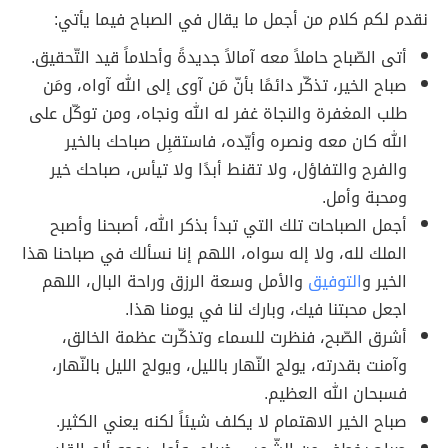
نقدم لكم كلام من أجمل ما يقال في الصباح فيما يأتي:
أتى الصّباح حاملاً معه آمالاً جديدةً وأحلاماً قيد التّحقيق.
صباح الخير، تذكّر دائمًا بأنّ مَن آوى إلى الله آواه، ومَن
طلب المغفرة والنجاة غفر له الله ونجاه، ومن توكّل على
الله كان معه ونصره وأيّده، فاستقبِل صباحك بالخير
والفرح والتفاؤل، ولا تقنط أبدًا ولا تيأس، صباحك خير
ومحبة وأمل.
أجمل الصباحات تلك التي تبدأ بذكر الله، أصبحنا وأصبح
الملك لله، ولا إله سواه، اللهم إنا نسألك في صباحنا هذا
الخير و
التوفيق
والأمل وسعة الرزق وراحة البال، اللهم
اجعل محبتنا فيك، وبارك لنا في يومنا هذا.
أشرق الصّبح، فنظرت للسماء وتذكّرت عظمة الخالق،
وآمنت بقدرته، يولج النّهار بالليل، ويولج الليل بالنّهار،
فسبحان الله العظيم.
صباح الخير الاهتمام لا يكلف شيئاً لكنه يعني الكثير.