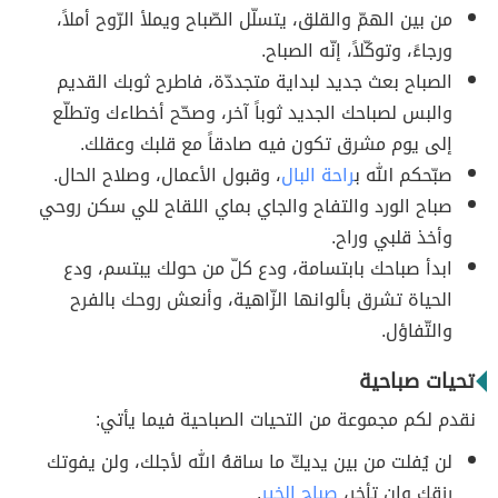
من بين الهمّ والقلق، يتسلّل الصّباح ويملأ الرّوح أملاً،
ورجاءً، وتوكّلاً، إنّه الصباح.
الصباح بعث جديد لبداية متجددّة، فاطرح ثوبك القديم
والبس لصباحك الجديد ثوباً آخر، وصحّح أخطاءك وتطلّع
إلى يوم مشرق تكون فيه صادقاً مع قلبك وعقلك.
صبّحكم الله ب
راحة البال
، وقبول الأعمال، وصلاح الحال.
صباح الورد والتفاح والجاي بماي اللقاح للي سكن روحي
وأخذ قلبي وراح.
ابدأ صباحك بابتسامة، ودع كلّ من حولك يبتسم، ودع
الحياة تشرق بألوانها الزّاهية، وأنعش روحك بالفرح
والتّفاؤل.
تحيات صباحية
نقدم لكم مجموعة من التحيات الصباحية فيما يأتي:
لن يُفلت من بين يديكّ ما ساقهُ الله لأجلك، ولن يفوتك
رزقك وإن تأخر،
صباح الخير
.