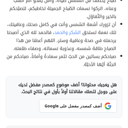
صباح يخطف من الشّمس ضياه، وأمل يمحو ألم القلب
وعناه، اتركوا نسمات الصّباح الجميلة تخاطبكم، لتصبّحكم
بالخير والتّفاؤل.
أن تزورك أشعة الشمس وأنت في كامل صحتك وعافيتك،
تلك نعمة تستحق
الشكر والحمد
، فالحمد لله الذي أصبحنا
برحمته في صحة وعافية وستر، اللهم أعطنا من هذا
الصباح طاقة شمسه، وعذوبة نسماته، وصفاء طلعته.
صباحكم بساتين من الحبّ تثمر سعادةً وأماناً، صباحكم من
الجنّة أيّها الأحبّة.
هل يعجبك محتوانا؟ أضف موضوع كمصدر مفضل لديك
على جوجل لتصلك مقالاتنا أولاً بأول في نتائج البحث.
أضف كمصدر مفضل على Google