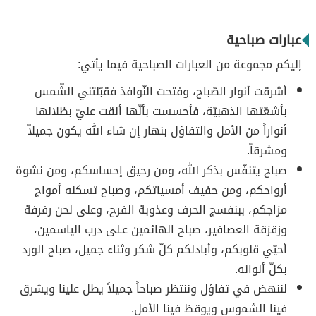
عبارات صباحية
إليكم مجموعة من العبارات الصباحية فيما يأتي:
أشرقت أنوار الصّباح، وفتحت النّوافذ فقبّلتني الشّمس
بأشعّتها الذهبيّة، فأحسست بأنّها ألقت عليّ بظلالها
أنواراً من الأمل والتفاؤل بنهار إن شاء الله يكون جميلاّ
ومشرقاّ.
صباح يتنفّس بذكر الله، ومن رحيق إحساسكم، ومن نشوة
أرواحكم، ومن حفيف أمسياتكم، وصباح تسكنه أمواج
مزاجكم، ببنفسج الحرف وعذوبة الفرح، وعلى لحن رفرفة
وزقزقة العصافير، صباح الهائمين عـلى درب الياسمين،
أحيّي قلوبكم، وأبادلكم كلّ شكر وثناء جميل، صباح الورد
بكلّ ألوانه.
لننهض في تفاؤل وننتظر صباحاً جميلاً يطل علينا ويشرق
فينا الشموس ويوقظ فينا الأمل.