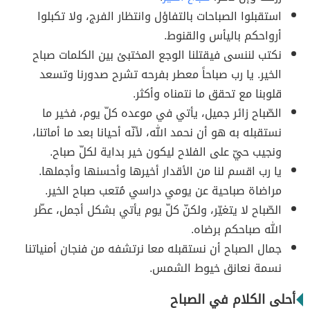
استقبلوا الصباحات بالتفاؤل وانتظار الفرج، ولا تكبلوا
أرواحكم باليأس والقنوط.
نكتب لننسى فيقتلنا الوجع المختبئ بين الكلمات صباح
الخير. يا رب صباحاً معطر بفرحه تشرح صدورنا وتسعد
قلوبنا مع تحقق ما نتمناه وأكثر.
الصّباح زائر جميل، يأتي في موعده كلّ يوم، فخير ما
نستقبله به هو أن نحمد الله، لأنّه أحيانا بعد ما أماتنا،
ونجيب حيّ على الفلاح ليكون خير بداية لكلّ صباح.
يا رب اقسم لنا من الأقدار أخيرها وأحسنها وأجملها.
مراضاة صباحية عن يومي دراسي مُتعب صباح الخير.
الصّباح لا يتغيّر، ولكنّ كلّ يوم يأتي بشكل أجمل، عطّر
الله صباحكم برضاه.
جمال الصباح أن نستقبله معا نرتشفه من فنجان أمنياتنا
نسمة نعانق خيوط الشمس.
أحلى الكلام في الصباح