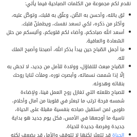
نقدم لكم مجموعة من الكلمات الصباحية فيما يأتي:
ثق بالله، وأحسن به الظّن، وعلّق به قلبك، وتوكّل عليه،
وأكثر من ذكره، لكي تسعد نفسك، ويطمئنّ قلبك.
أسعد الله صباحكم، وأضاء لكم قلوبكم، وألبسكم من حلل
السّعادة والعافية.
ما أجمل الصّباح حين يبدأ بذكر الله، أصبحنا وأصبح الملك
لله.
الصّباح مبعث للتفاؤل، وولادة للأمل من جديد، لا تحسّ به
إلّا إذا شممت نسماته، وأبصرت نوره، وملأت ثنايا روحك
بنقائه وهدوئه.
للصباح طلعته التي تغازل روح العمل فينا، ولإضاءة
شمسه فرحة ترتب ما تبعثر في قلوبنا من آمال وأحلام،
طوبى لمن استقبل صباحه بنفسية مقبلة على الحياة،
ناسية ما أوجعها في الأمس، فكل يوم جديد هو بداية
جديدة وفرصة جديدة للحياة.
الحياة
قد تتعثر لكنها لا تتوقف والأمل قد يضعف لكنه