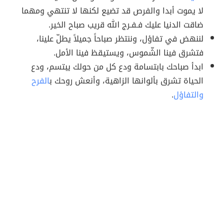
لا يموت أبدا والفرص قد تضيع لكنها لا تنتهي ومهما
ضاقت الدنيا عليك فـفـرج الله قريب صباح الخير.
لننهض في تفاؤل، وننتظر صباحاً جميلاً يطلّ علينا،
فتشرق فينا الشّموس، ويستيقظ فينا الأمل.
ابدأ صباحك بابتسامة ودع كل من حولك يبتسم، ودع
الحياة تشرق بألوانها الزاهية، وأنعش روحك ب
الفرح
والتفاؤل
.