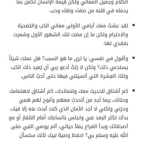
الكلام وجميل المعاني ولكن قيمة الإنسان تكمن بما
يحمله في قلبه من صفاء ونقاء وحب.
لقد عشتُ معك أيامي الأولى معاني الحُب والتضحية
والاحترام ولكن ما إن مضت تلك الشهور الأول وشعرت
بفقدي لها.
وأقول في نفسي: يا ترى ما هو السبب؟ هل عملت شيئاً
يستدعي ذلك؟ ولكن لا زلتُ أدعو ربي أن يُعيد ذلك الحُب
وتلكَ العِشرة التي أنسيتني فيها حتى أحبَّ الناسِ.
كم أشتاق للحديث معك ولنصائحك، كم أشتاق لاهتمامك
وحنانك، ربما أجد من أتحدث معهم وأبوح لهم همي
وحزني ولكني لا أجد الأمان الذي كنت أبحث عنه إلا فيك،
بدأت تكثر البعد عني وتجلس بالساعات أمام التلفاز أو مع
أصدقائك وبدأ الفراغ يملأ حياتي، ألم يوصي النبي صلى
الله عليه وسلم بي؟ احفظ وصية نبيك لأنك ستسأل