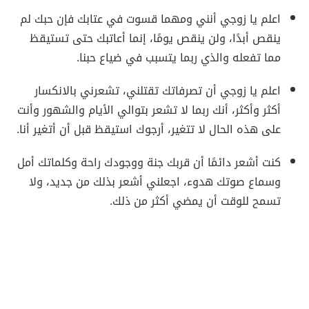
اعلم يا زوجي أنني ومهما قسوت في عتابك فإن حبك لم
ينقص أبدًا، ولن ينقص يومًا، إنما أعاتبك حتى تستيقظ
مما تفعله والذي ربما يتسبب في ضياع حبنا.
اعلم يا زوجي أن تصرفاتك تقتلني، تشعرني بالانكسار
أكثر وأكثر، أنك ربما لا تشعر بتوالي الأيام والشهور وأنت
على هذه الحال لا تتغير، أرجوك استيقظ قبل أن أتغير أنا.
كنت أشعر دائمًا أن قربك جنة ووجودك راحة وكلماتك أمل
وسماع صوتك هدوء، اجعلني أشعر بذلك من جديد، ولا
تسمح للوقت أن يمضي أكثر من ذلك.