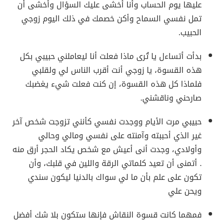
عليها يوم الحساب وأنا أخشى عليك السؤال وأخشى أن
تمل نفسي السماح وأكن خصمك في ذلك اليوم زوجي
الحبيب.
بدأت أتساءل يا تُرى ماذا فعلت أنا ليعاملني حبيبي بكل
هذه القسوة، يا زوجي أنت أقرب الناس لي ولقلبي
فلماذا كل هذه القسوة، إن كنت فعلت شيء يغضبك
صارحني وناقشني.
حبيبي مرت الأيام ووجدت نفسي كأنني تزوجت شخص آخر
غير الذي أحببته وآمنته على نفسي ومالي وحالي
وأولادي، وجدت أنى أعيش مع شخص يكاد الحجر أرق منه
. أتمنى أن تعيد كلماتي الرقة واللين في قلبك، وأن
تكون على علم بأن ما لي سواك بالدنيا ليكون سندي
ويحن علي
فمهما كانت قسوة النقاش فإنها ستكون بلا شك أفضل