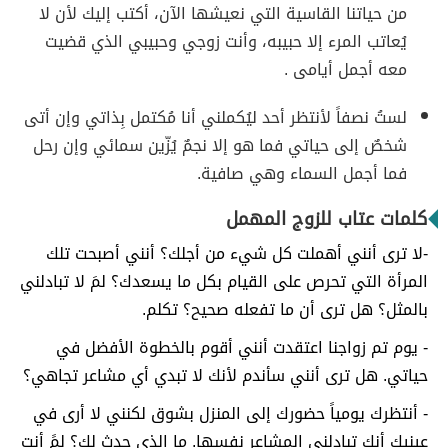
من حياتنا القاسية التي نعيشها الآن، أكتب إليك لأن لا
يُعاتب المرء إلا حبيبه، وأنت زوجي وحبيبي الذي قضيت
معه أجمل أيامى .
لستُ نصفاً لأنتظر أحد ليُكملني أنا مُكتمل بِذاتي وإن أتى
شخصٌ إلى حياتي فما هو إلا نجمٌ يُزّين سمائي وإن رحل
فما أجمل السماء وهي صافية.
كلمات عتاب للزوج المهمل
-لا ترى أنني أهملت كل شيء من أجلك؟ أنني أصبحت تلك
المرأة التي تحرص على القيام بكل ما يسعدك؟ لمَ لا تبادلني
بالمثل؟ هل ترى أن ما تفعله صحيح؟ تكلم.
- يوم تم زواجنا اعتقدت أنني أقوم بالخطوة الأفضل في
حياتي. هل ترى أنني سأندم لأنك لا تبدي أي مشاعر تجاهي؟
- أنتظرك يومياً حضورك إلى المنزل بشوق لكنني لا أرى في
عينيك أنك تبادلني المشاعر نفسها. ما الذي حدث لك؟ لمً أنت