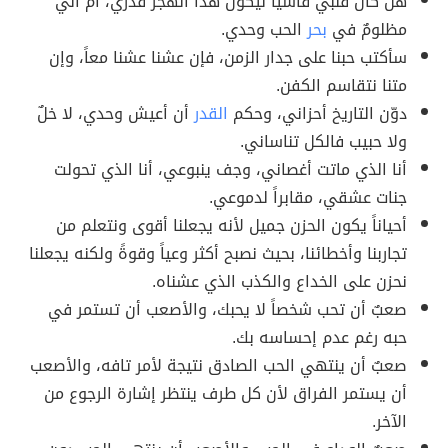
هل كان قلبي قاسياً ليكون هذا الهجر قدري، أم أني
مظلومٌ في
بحر
الحب وحدي.
سأكتب حبنا على جدار الزمن، فإن عشنا عشنا معاً، وإن
متنا نتقاسم الكفن.
دوّن التاريخ أحزاني، وحكم
القدر
أن أعيش وحدي، لا خلٌ
ولا حبيب فالكل تناساني.
أنا الذي ماتت أغصاني، وجف ينبوعي، أنا الذي تحولت
جنات عشقي، مقابراً لدموعي.
أحياناً يكون الحزن جميل لأنه يجعلنا أقوى ونتعلم من
تجاربنا وأخطائنا، بحيث نصبح أكثر وعياً وقوةً ولكنه يجعلنا
نحزن على الخداع والكذب الذي عشناه.
صعبٌ أن تحب شخصاً لا يحبك، والأصعب أن تستمر في
حبه رغم عدم إحساسه بك.
صعبٌ أن ينتهي الحب الصادق نتيجة لأمر تافه، والأصعب
أن يستمر الفراق لأن كل طرف ينتظر إشارة الرجوع من
الآخر.