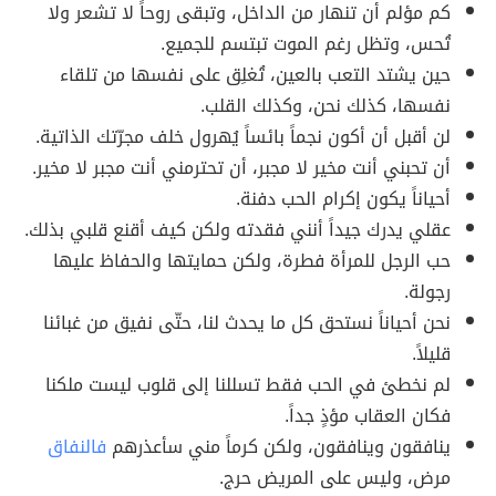
كم مؤلم أن تنهار من الداخل، وتبقى روحاً لا تشعر ولا
تُحس، وتظل رغم الموت تبتسم للجميع.
حين يشتد التعب بالعين، تُغلِق على نفسها من تلقاء
نفسها، كذلك نحن، وكذلك القلب.
لن أقبل أن أكون نجماً بائساً يُهرول خلف مجرّتك الذاتية.
أن تحبني أنت مخير لا مجبر، أن تحترمني أنت مجبر لا مخير.
أحياناً يكون إكرام الحب دفنة.
عقلي يدرك جيداً أنني فقدته ولكن كيف أقنع قلبي بذلك.
حب الرجل للمرأة فطرة، ولكن حمايتها والحفاظ عليها
رجولة.
نحن أحياناً نستحق كل ما يحدث لنا، حتّى نفيق من غبائنا
قليلا‌ً.
لم نخطئ في الحب فقط تسللنا إلى قلوب ليست ملكنا
فكان العقاب مؤذٍ جداً.
ينافقون وينافقون، ولكن كرماً مني سأعذرهم
فالنفاق
مرض، وليس على المريض حرج.