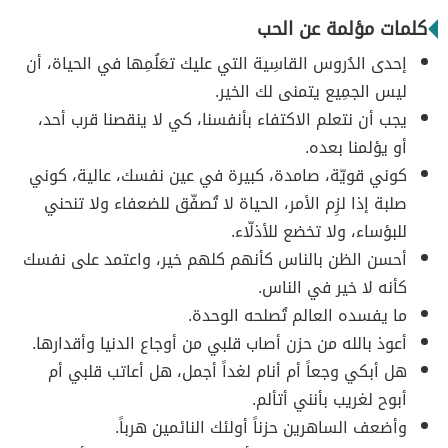
كلمات مؤلمة عن الحب
إحدى الدُروس القاسِية التي عليك تعَلُمِها في الحياة، أن
ليس الجمِيع يتمنى لك الخير.
يجب أن نتعلم الاكتفاء بأنفسنا، كي لا ينقصنا قرب أحد،
أو يؤلمنا بعده.
كوني قويّة، صامدة، كبيرة في عين نفسك، عالية، كوني
صلبة إذا لزِم الأمر، الحياة لا تُصفّق للضعفاء ولا تنحني
للبؤساء، ولا تخضع للأذلّاء.
أحسن الظن بالناس كأنهم كلهم خير، واعتمد على نفسك
كأنه لا خير في الناس.
‏ما يفسده العالم تُصلحه الوحدة.
أعوذ بالله من حزن أصاب قلبي من أوجاع الدنيا وأقدارها.
هل أبكي وجعاً أم أنام لغداً أجمل، هل أعاتب قلبي أم
أبوح لغريب بأنني أتألم.
وأضعف الساهرين حزناً أولئك النائمين هرباً.