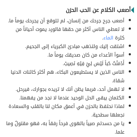
أصعب الكلام عن الحب الحزن
أصعب جرح جرحك من إنسان، لم تتوقع أن يجرحك يوماً ما.
لا تعطي الناس أكثر من حقها فالورد يموت أحياناً من
كثرة
الماء
.
اشتقت إليك ولتذهب مبادئ الكبرياء إلى الجحيم.
أسوأ الأعداء من كان صديقك يوماً ما.
أَدْمَنْتُ حُباً لَيْسَ لِيْ فِيْهِ نَصِيبْ.
الناس الذين لا يستطيعون البكاء، هم أكثر كائنات الدنيا
شقاءً.
لا تهمل أحد، فربما يظن أنك لا تريده بجوارك، فيرحل.
الكتمان يبقى الحل الوحيد عندما لا نجد من يفهمنا.
لماذا نحتفظ بالحزن في أعمق مكان لنا بالقلب والسعادة
نجعلها سطحية.
يا من حسدتم صبياً بالهوى فرحاً رفقاً به، فهو مقتولٌ وما
علما.