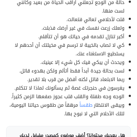
حالة من الوجع تجعلني أراقب الحياة من بعيد وكأنني
لست منها.
قلت لأحلامي تعالي فتعالت.
ولعلك زرعت نفسك في غير أرضك فذبلت.
أكبر تنازل تقدمه في حياتك هو أن تتأقلم.
كي لا تصاب بالخيبة لا ترسم في مخيلتك أن أحدهم لا
يستطيع الاستغناء عنك.
ويحدث أن يبكي فيك كل شيء إلا عينيك.
لست بحالة جيدة أبداً فقط أتألم ولكن بهدوء قاتل.
ربما الابتعاد قاتل لكنه أفضل من قرب بلا تقدير.
يغرسون في حنجرتك غصة ثم يسألونك لماذا لا تتكلم.
الوجه وجه طفلة والقلب قلب عجوز صفعها الزمن كثيراً.
ويبقى الانتظار
طقساً
مرهقاً من طقوس حياتنا اليومية،
لتلك الأحلام التي لا نبوح بها.
هل يعجبك محتوانا؟ أضف موضوع كمصدر مفضل لديك