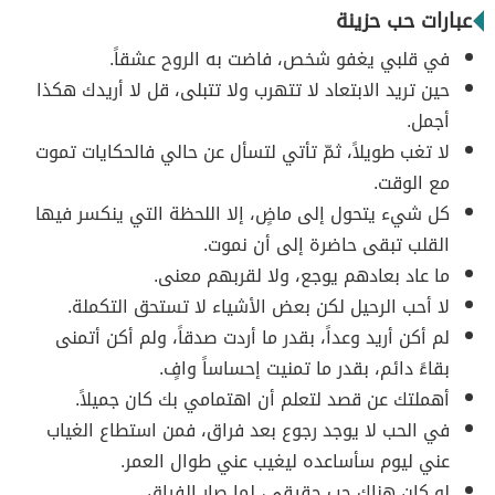
عبارات حب حزينة
في قلبي يغفو شخص، فاضت به الروح عشقاً.
حين تريد الابتعاد لا تتهرب ولا تتبلى، قل لا أريدك هكذا
أجمل.
لا تغب طويلاً، ثمّ تأتي لتسأل عن حالي فالحكايات تموت
مع الوقت.
كل شيء يتحول إلى ماضٍ، إلا اللحظة التي ينكسر فيها
القلب تبقى حاضرة إلى أن نموت.
ما عاد بعادهم يوجع، ولا لقربهم معنى.
لا أحب الرحيل لكن بعض الأشياء لا تستحق التكملة.
لم أكن أريد وعداً، بقدر ما أردت صدقاً، ولم أكن أتمنى
بقاءً دائم، بقدر ما تمنيت إحساساً وافٍ.
أهملتك عن قصد لتعلم أن اهتمامي بك كان جميلاً.
في الحب لا يوجد رجوع بعد فراق، فمن استطاع الغياب
عني ليوم سأساعده ليغيب عني طوال العمر.
لو كان هناك حب حقيقي، لما صار الفراق.