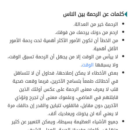
كلمات عن الرحمة بين الناس
الرحمة خير من العدالة.
ارحم من دونك يرحمك من فوقك.
من الخطأ أن تكون الأمور الأكثر أهمية تحت رحمة الأمور
الأقل أهمية.
لا ييأس من الوقت إلا من يجهل أن الرحمة تسبق الوقت،
ولا يسبقها
الوقت
.
بعض الأخطاء لا يمكن إصلاحها، فحاول أن لا تتساهل
في أخطائك طمعاً بتسامح الآخرين، فربما وقعت ضحية
قلب لا يعرف معنى الرحمة على عكس أولئك الذين
قابلتهم في الماضي، وعلموك معنى أن تجرح وتؤذي
الآخرين دون مقابل، فالقلوب تتباين والقدر إن حالفك مرة
لا يعني أنه لن يخونك ويعاديك ألف.
جميع الأشياء العظيمة بسيطة، ويمكن التعبير عن كثير
منها في كلمات مفردة: الحرية، العدل، الشرف،