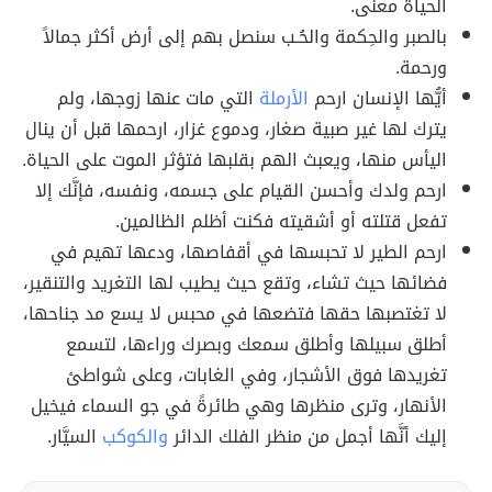
الحياة معنى.
بالصبر والحِكمة والحُـب سنصل بهم إلى أرض أكثر جمالاً
ورحمة.
أيُّها الإنسان ارحم
الأرملة
التي مات عنها زوجها، ولم
يترك لها غير صبية صغار، ودموع غزار، ارحمها قبل أن ينال
اليأس منها، ويعبث الهم بقلبها فتؤثر الموت على الحياة.
ارحم ولدك وأحسن القيام على جسمه، ونفسه، فإنَّك إلا
تفعل قتلته أو أشقيته فكنت أظلم الظالمين.
ارحم الطير لا تحبسها في أقفاصها، ودعها تهيم في
فضائها حيث تشاء، وتقع حيث يطيب لها التغريد والتنقير،
لا تغتصبها حقها فتضعها في محبس لا يسع مد جناحها،
أطلق سبيلها وأطلق سمعك وبصرك وراءها، لتسمع
تغريدها فوق الأشجار، وفي الغابات، وعلى شواطئ
الأنهار، وترى منظرها وهي طائرةً في جو السماء فيخيل
إليك أنَّها أجمل من منظر الفلك الدائر
والكوكب
السيَّار.