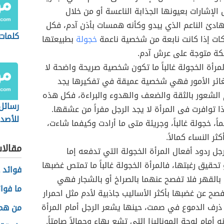
الإشارات بعيونها الجذابة الناعسة أو من خلال
ادئ الناعم الذي يبدو وكأنه همسات بأذن آدم، فكل
كلمات
ات إذا كانت نابعة من شخصية ناعمة
خجولة
بطبيعتها
كة متوجة على عرش آدم.
رأة الخجولة غالباً ما تكون شخصية صريحة واضحة لا
ائر الأمور فهي شخصية عميقة في تفكيرها يجد
الشعور بالثقة والضعف والهدوء والبراءة، فكل هذه
رسائل
ا توافرت فى المرأة لا يجد الرجل مفراً من عشقها.
للأصدق
اً، خجولة غالباً، وجريئة متى ما أرادت وكيفما شاءت،
ر النساء كمالاً.
مقالا
ل ردود أفعال المرأة الخجولة التي تدفعه إما
و تحقيق رغبتها، فالمرأة الخجولة غالباً ما تمتص غضبها
فوائد ع
القهر فلا تفصح عنهما بالصراخ أو بالشجار فهي
ما فوائ
فصح عن غضبها بأكثر الأساليب جاذبية لأدم مثل احمرار
 ذرف الدموع في صمت، حينها يشعر الرجل أمام المرأة
من هم 
ه أمام لوحة الموناليزا التي تشع بهاء وجمالاً صامتاً.