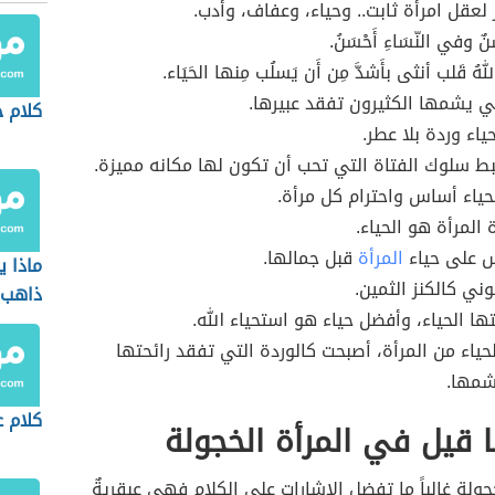
ر لعقل امرأة ثابت.. وحياء، وعفاف، وأدب.
نٌ وفي النّسَاءِ أَحْسَنُ.
اللهُ قَلب أنثى بأَشدَّ مِن أَن يَسلُب مِنها الحَيَاء.
تي يشمها الكثيرون تفقد عبيرها.
كلام 
ياء وردة بلا عطر.
بط سلوك الفتاة التي تحب أن تكون لها مكانه مميزة.
حياء أساس واحترام كل مرأة.
 المرأة هو الحياء.
س على حياء
المرأة
قبل جمالها.
ماذا 
وني كالكنز الثمين.
ذاهب 
تها الحياء، وأفضل حياء هو استحياء الله.
لحياء من المرأة، أصبحت كالوردة التي تفقد رائحتها
شمها.
كلام 
 قيل في المرأة الخجولة
خجولة غالباً ما تفضل الإشارات على الكلام فهي عبقريةٌ