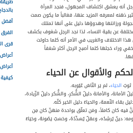
طريقة 
جل أنه يعشق اكتشاف المجهول، فنجد المرأة
بالدجاج
ثير ذهنه لمعرفه المزيد عنها، فغالباً ما يكون صمت
أفضل ل
خجولة ورزانتها وهدوؤها دليل على أنها تمتلك
تلفة عن بقية النساء، لذا نجد الرجل شغوف بكشف
الفرق 
 هذا الاختلاف والغريب في الأمر أنه كلما حاولت
قرى ال
تخفي وراء خجلها كلما أصبح الرجل أكثر شغفاً
أعراض 
ها.
أعراض 
حكم والأقوال عن الحياء
كيفية 
 ثوبُ
الحيَاء
، لم يَر النّاسُ عُيُوبه.
يلُ الأمانة، والأمانة دليلُ الشُّكرِ، والشُّكر دليلُ الزّيادة،
ليل بقاء النّعمة، والحياءُ دليل الخير كلّه.
 كُنَّ فيه كان كاملاً، ومَن تعلّق بواحدة منهنّ كان مِن
 دينٌ يُرشِدُه، وعقلٌ يُسَدِّدُهُ، وحَسَبٌ يَصُونهُ، وحَيَاءٌ