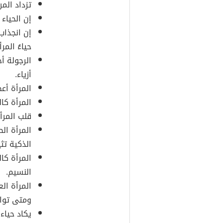
تزداد المرأ
إن الحياء
إن انجذاب 
حياءُ المر
الرجولة أ
أزياء.
المرأة أع
المرأة كا
قلب المرأ
المرأة ال
الذكية تثي
المرأة كا
النسيم.
المرأة ال
ومتى توا
يكاد حياء