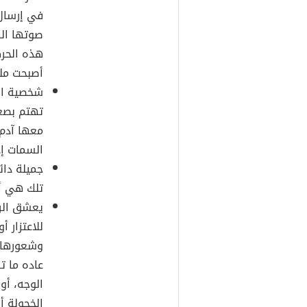
في إرسال 
صوتها اله
هذه الحرك
أصبحت مل
شخصية الم
تهتم بصغ
معها آدم 
السمات إذ
جميلة دائم
تلك هي أكث
يعشق الرج
للاعتزار أ
وشعورها ب
عاده ما ت
الوجه، أو
الخجولة أن