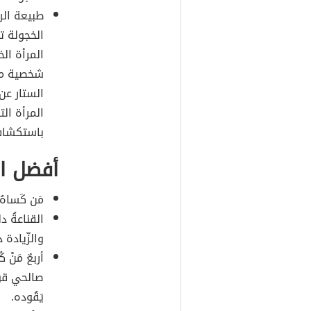
طبيعة الر
الخجولة ت
المرأة ال
شخصية مخ
الستار عن
المرأة ال
باستكشاف
أفضل ال
مَن كَساهُ
القناعةُ دل
والزّيادة د
أربعٌ مَنْ
صالحي قومه:
يَقُوده.