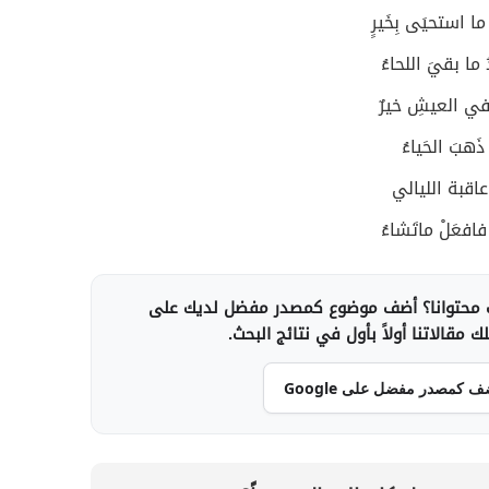
 ما استحيَى بِخَيرٍ
ما بقيَ اللحاءُ
 في العيشِ خيرٌ
 ذَهبَ الحَياءُ
اقبة الليالي
افعَلْ ماتَشاءُ
محتوانا؟ أضف موضوع كمصدر مفضل لديك على
 مقالاتنا أولاً بأول في نتائج البحث.
ف كمصدر مفضل على Google