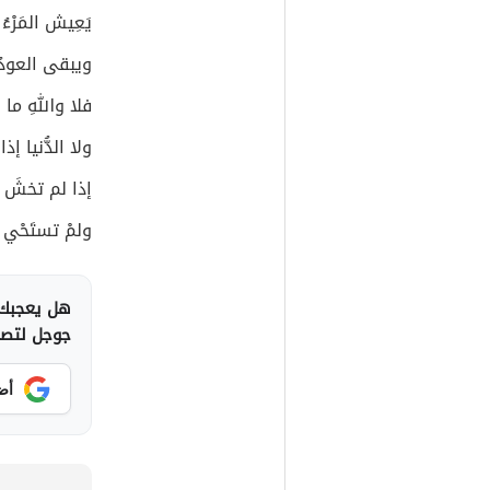
يَعِيش المَرْءُ
ويبقى العودُ 
فلا واللهِ ما
ولا الدُّنيا إذا
إذا لم تخشَ ع
ولمْ تستَحْي ف
هل يعجبك 
جوجل لتصلك
أض