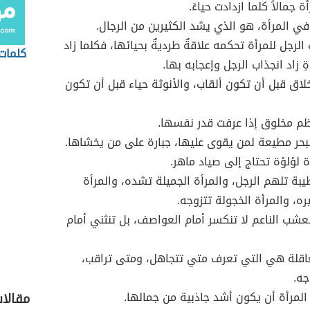
ة جمالاً كلما ازدادت حياءً.
 في المرأة، هو الذي يشد الكثيرين من الرجال.
الرجل للمرأة تحكمه علاقةٌ طرديةٌ بحيائها، فكلما زاد
كلمات 
أةِ زاد انجذاب الرجل وإعجابه بها.
خلاق قبل أن تكون ألقاب، والأنوثة حياء قبل أن تكون
ظم مخلوق إذا عرفت قدر نفسها.
لبحر مطيعة لمن يقوى عليها، جبارة على من يخشاها.
ة لؤلؤة تحتاج إلى صياد ماهر.
طيبة تلهم الرجل، والمرأة الجميلة تشده، والمرأة
ره، والمرأة الخجولة تتزوجه.
لعشب الناعم لا تنكسر أمام العواصف، بل تنثني أمام
عاقلة هي التي تعرف متي تتجاهل، ومتى تراقب،
جه.
 المرأة أن يكون أشد جاذبية من جمالها.
مقالا