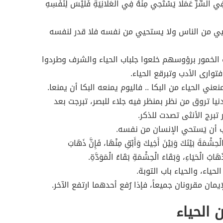
ي السِّرِّ عَمَلًا يَسْتَحِي مِنْهُ فِي الْعَلَانِيَةِ فَلَيْسَ لِنَفْسِهِ
ي من الناس ولا يستحيي من نفسه فلا قدر لنفسه
 الخمور برؤوسهم خلعوا جلباب الحياء والشرف وطردوا
توارى الأدب وتبرقع الحياء.
عني الحياء من البكا .. فاليوم يمنعه البكا أن يمنعا.
نيا تروق من نظر بمنظر فيه جلاء للبصر، تبرجت بعد
 تبرج الأنثى تصدت للذكر.
ب أن يَستحي الإنسان من نفسه.
ْحِشْمَةَ بَيْنَكَ وَبَيْنَ أَخِيكَ وَأَبْقِ مِنْهَا، فَإِنَّ ذَهَابَ
َابُ الْحَيَاءِ، وَبَقَاءَ الْحِشْمَةِ بَقَاءُ الْمَوَدَّةِ.
الحياء، والحياء باب التوبة.
إيمان مقرونان جميعاً، فإذا رُفع أحدهما ارتفع الآخر.
 الحياء