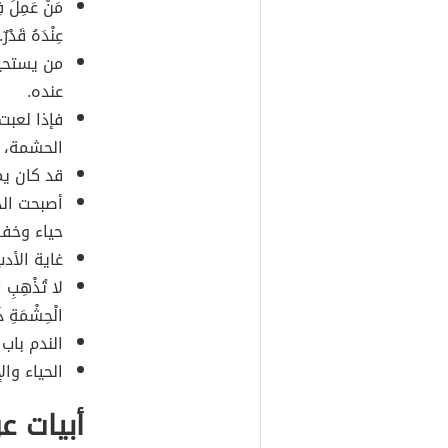
مَنْ عَمِلَ فِ
عِنْدَهُ قَدْرٌ.
من يستحي
عنده.
فإذا لعبت
الحشمة، ف
قد كان يمن
أصبحت الد
حياء وخفر
غاية الأد
لا تُذْهِبِ ال
الْحِشْمَةِ ذَه
الندم باب 
الحياء وال
أبيات عن