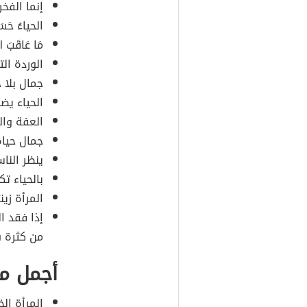
إنما الفخ
الحياءُ حَسَ
مَا عَاقَبَ 
الوردة ال
جمال بلا ح
الحياء يض
العفة وال
جمال حياة
ينظر النا
بالحياء تك
المرأة زين
إذا فقد ا
من كثرة 
أجمل ما
المرأة ال