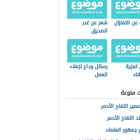
 عن التفاؤل
شعر عن غدر
الصديق
 تعزية
رسائل وداع لزملاء
اء
العمل
ت منوعة
صير التفاح الأحمر
د التفاح الأحمر
جمهور العلماء