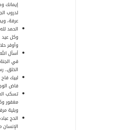
إيمانك و
لدروب الج
عرفة، ويج
الحمد لله 
وكل عيد وأ
وأوفر حلال
أسأل الله
في الجنة ر
الخلق.. ر
لبيك فاح 
فاض الوج
تسكب العب
مغفور وك
وبلية مر
الحج عباد
الإنسان م