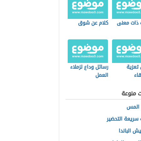
 ذات معنى
كلام عن شوق
 تعزية
رسائل وداع لزملاء
اء
العمل
ت منوعة
 المس
 سريعة التحضير
يش الباندا