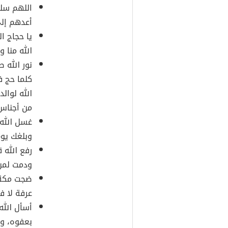
اللهم سلم
أعدهم إلى
يا حجاج ال
الله منا و
نور الله 
كلما حج ف
الله لوال
من أجناس 
غسل الله 
وبلغك يوم
رفع الله 
ودمت لمن
ضجت مكة ب
عرفة لا ف
أسأل الله 
بعفوه، ول