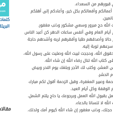
 قبورهم من السعداء.
 أعمالكم وأفعالكم بكل خير، وأعادكم إلى أهلكم
نمين.
كلمات
ت الله حج مبرور وسعي مشكور وذنب مغفور.
البريئة
يام العام وفي أنفس ساعات الدهر كن أعبد الناس
حالا وأصدقهم طلبا وأفقرهم لربه وأشدهم حاجة
سرعهم توبة إليه.
حقوق الله، وحججت لبيت الله وصليت على رسول الله،
 كتاب الله تنال رضاء الله إن شاء الله.
لعشر، وكتب لك الأجر وبلغك يوم النحر وبيض
 الحشر.
حمة وعبير المغفرة، وقبل الزحمة أقول لكم مبارك
 الوقفة وكل أيام العيد.
مل بقبول الله العمل وبرجوعك يا حاج يلتم الشمل.
 الله لا تنسانا بالدعاء.
مقالا
 حجتك، وذنب مغفور إن شاء الله كيوم أمك ولدتك.