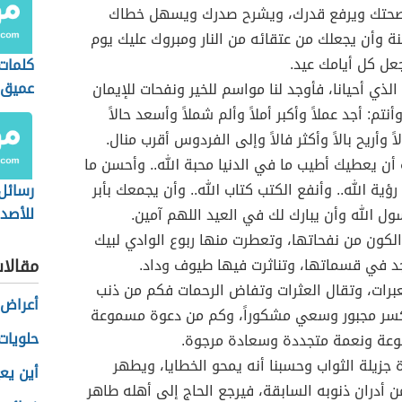
صحتك ويرفع قدرك، ويشرح صدرك ويسهل خطاك
نة وأن يجعلك من عتقائه من النار ومبروك عليك يوم
عل كل أيامك عيد.
كلمات
عميق
الذي أحيانا، فأوجد لنا مواسم للخير ونفحات للإيمان
نتم: أجد عملاً وأكبر أملاً وألم شملاً وأسعد حالاً
اً وأريح بالاً وأكثر فالاً وإلى الفردوس أقرب منال.
 أن يعطيك أطيب ما في الدنيا محبة الله.. وأحسن ما
ؤية الله.. وأنفع الكتب كتاب الله.. وأن يجمعك بأبر
رسائل
للأصدق
سول الله وأن يبارك لك في العيد اللهم آمين.
الكون من نفحاتها، وتعطرت منها ربوع الوادي لبيك
د في قسماتها، وتناثرت فيها طيوف وداد.
مقالا
رات، وتقال العثرات وتفاض الرحمات فكم من ذنب
أعراض
سر مجبور وسعي مشكوراً، وكم من دعوة مسموعة
حلويات
فوعة ونعمة متجددة وسعادة مرجوة.
ة جزيلة الثواب وحسبنا أنه يمحو الخطايا، ويطهر
أين يع
ن أدران ذنوبه السابقة، فيرجع الحاج إلى أهله طاهر