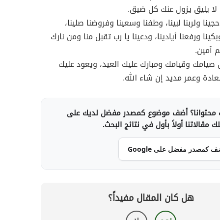
لا يليق يزول عنك كل ضيق.
حجينا ولربنا لبينا، وطفنا وسعينا وفروضنا صلينا،
ينا ورفعنا أيادينا، ودعينا يا رب تقبل منا ومن نارك
م آمين.
ل صيامك وقيامك ومبارك عليك العيد، ويعود عليك
دة وعمر مديد إن شاء الله.
محتوانا؟ أضف موضوع كمصدر مفضل لديك على
 مقالاتنا أولاً بأول في نتائج البحث.
ف كمصدر مفضل على Google
هل كان المقال مفيداً؟