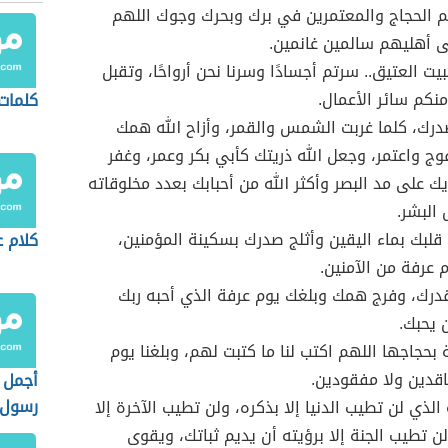
 الحجاج والمعتمرين في برك وبحرك وجوك اللهم
 أهليهم سالمين غانمين.
بيت العتيق.. سرتم أجسادًا وسرنا نحن أرواحًا، وتقبل
منكم سائر الأعمال.
كلمات
صدرك، كلما غربت الشمس والقمر، وأزاح الله همك
وج واعتمر، وجعل الله ذريتك كأبي بكر وعمر، وغفر
ديك على مد البصر وأكثر الله من أحبابك بعدد مخلوقاته
البشر.
قلبك بماء اليقين وأثلج صدرك بسكينة المؤمنين،
كلام ع
 عرفة من الآمنين.
قدرك، وفرج همك وبلغك يوم عرفة الذي أحبه ربك
 يحبك.
حجاجها اللهم اكتب لنا ما كتبت لهم، وبلغنا يوم
اقدين ولا مفقودين.
أجمل 
رسول 
الذي لن تطيب الدنيا إلا بذكره، ولن تطيب الآخرة إلا
ن تطيب الجنة إلا برؤيته أن يديم ثباتك، ويقوى