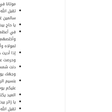
موتانا في
تقبل الله
سالمين غا
يا حاج بي
في أعظم أ
وأخلصهم 
لمولاه وأ
إذا أديت 
وحرصت على
دنت شمس ا
وجهك يوم
بنسيم الر
عليكم يوم
العيد يكت
يا زائر بيت
تقبل الله