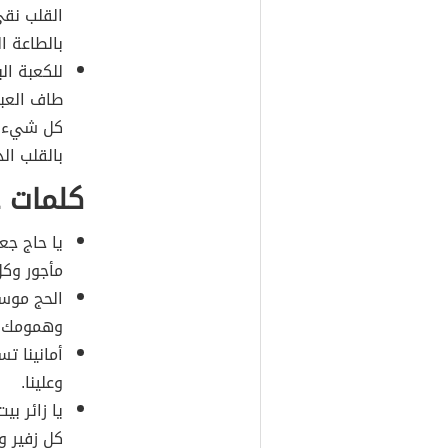
القلب نقي
بالطاعة ا
للكعبة ال
طاف العبا
كل شيء عند
بالقلب ال
كلمات ع
يا حاج ج
مأجور وكل
الحج موسم
وهمومك ت
أمانينا تس
وعلينا.
يا زائر بي
كل زفير و