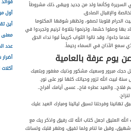
فوائد 
 السريرة وكأنما ولد من جديد ويبقى ذلك مشروطاً
لخالصة والإقبال الصادق.
أول من
بيت الحرام قلوبنا تصفو، وتظهر شوقها المكتوما
أين تق
د بها وصلوا خشعا، وترنموا بتلاوة ترنيم وتجردوا في
معنى 
ما جاءوا، وقد نالوا الثواب كريماً لبوا نداء الحق
ذي سمع الأذان في السماء رحيماً.
عدد ال
ن يوم عرفة بالعامية
أضرار ش
أكلات 
عل حجك مبرور وسعيك مشكور وذنبك مغفور وبتعبك
 سنة لبيت الله تزور وحياتك كلها نور على نور.
 فلاح.. والعيد عطره فاح.. عسى أيامك أفراح..
نزاح.
بق تهانينا وفرحتنا تسبق ليالينا ومبارك العيد عليك
ت الله العتيق اجعل كتاب الله لك رفيق واذكر ربك مع
شهيق، وقبل ما تنام ولما تفيق، وطهر قلبك ولسانك