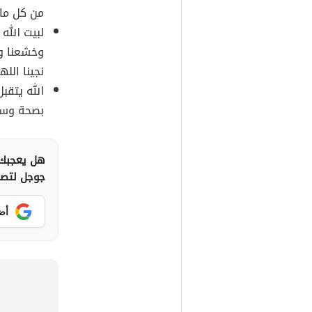
من كل ما 
لبيت الله 
وخشعنا وبك
نجينا الله
الله يتقب
بصحة وسعا
هل يعجبك 
جوجل لتصلك
أض