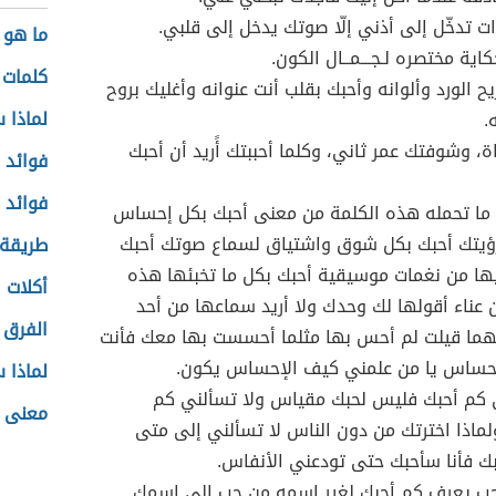
ت تدخّل إلى أذني إلّا صوتك يدخل إلى قلبي.
ما هو 
ية مختصره لـجـــمــال الكون.
كلمات 
ح الورد وألوانه وأحبك بقلب أنت عنوانه وأغليك بروح
لماذا 
.
، وشوفتك عمر ثاني، وكلما أحببتك أًريد أن أحبك
فوائد 
فوائد 
 ما تحمله هذه الكلمة من معنى أحبك بكل إحساس
ؤيتك أحبك بكل شوق واشتياق لسماع صوتك أحبك
طريقة
ها من نغمات موسيقية أحبك بكل ما تخبئها هذه
أكلات 
 عناء أقولها لك وحدك ولا أريد سماعها من أحد
الفرق 
هما قيلت لم أحس بها مثلما أحسست بها معك فأنت
إحساس يا من علمني كيف الإحساس يكون.
لماذا 
ي كم أحبك فليس لحبك مقياس ولا تسألني كم
معنى 
اذا اخترتك من دون الناس لا تسألني إلى متى
ك فأنا سأحبك حتى تودعني الأنفاس.
لحب يعرف كم أحبك لغير اسمه من حب إلى اسمك.