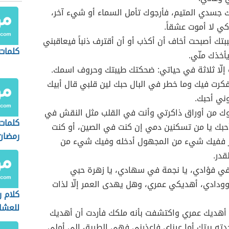
ك جسدي المتيم، فأرجوك تأمل السماء أو شيء آخر،
 كي لا أموت عشقاً.
ببتك أصبحت أخاف أن أكذب أو أن أقترف ذنباً فيعاقبني
كلمات
يأخذك منّي.
إلّا ثلاثة في حياتي: ضحكتك طيبتك وحروف اسمك.
كرت فيك وما خطر في البال حبك لين قلبي قال أبيك
ني أحبك.
ك من أوراق ذاكرتي وأنت في القلب مثل النقش في
كلمات
 أحبك يا من تسكنين دمي إن كنت في الصين، أو كنت
رمضان
 ففيك شيء من المجهول أدخله وفيك شيء من
قدر.
في فؤادي، يا نجمة في سهادي، يا زهرة حبي
دادي، أهديكي عمري، وهل يهدى العمر إلّا لذات
كلام 
للعشا
 أهديك عمري واكتشفت بأنه ملكك فأردت أن أهديك
ته بيتك أما عيناي فاعذرني فهي الطريق إلى أملي