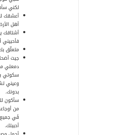
لكني سأهد
أعشقك للح
أهل الأر
أشتاقك يا
فأحبيني أك
متعلّق بك
جيت أضحك
دمعتي ما
سكوتي يح
وعيني تش
بدونك.
سأكون لك
من أوجاع
فًي جميع 
أحببتك.
أجمل مصاد