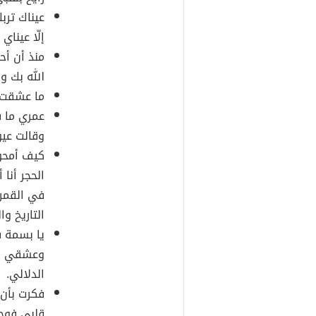
عيناك ترب
إلّا عيناي
منذ أن أح
الله بك و
ما عشقت 
عمري ما ف
وقالت عيو
كيف أمحو
الحجر أنا
في القمر
التاريخ وال
يا بسمة 
وعشقي وو
الدلالي.
فكرت بأن
قلبي فوجد