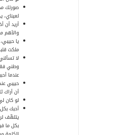
صورتك محف
لعيناي، ي
أريد أن أ
والأهم من
يا حبيبي،
ملكت قلب
لا تسألني
وطني فقد
عندما أحبب
حبيبي عند
أن أراك ث
لو كان لي
أحبك بكل
يتلهّف ل
بكل ما في
الكلمة من