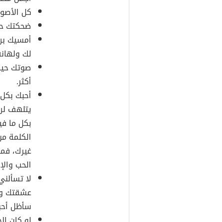
كل الأصوا
ضحكتك حكا
أمسيك بري
لك ولهانه
صوتك حياة
أكثر.
أحبك بكل
يتلهف لر
بكل ما في
الكلمة من
غيرك، فم
الحب وال
لا تسألن
عشقتك ولم
سأظل أحب
لو كان ا‬