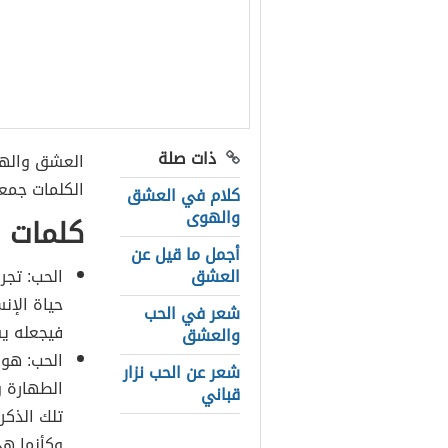
ذات صلة
العشق والهو
الكلمات جمعن
كلام في العشق
والهوى
كلمات 
أجمل ما قيل عن
العشق
الحب: تجر
حياة الإ
شعر في الحب
فيجعله يش
والعشق
الحب: هو 
شعر عن الحب نزار
الطهارة 
قباني
تلك الذكر
وكأنما هي