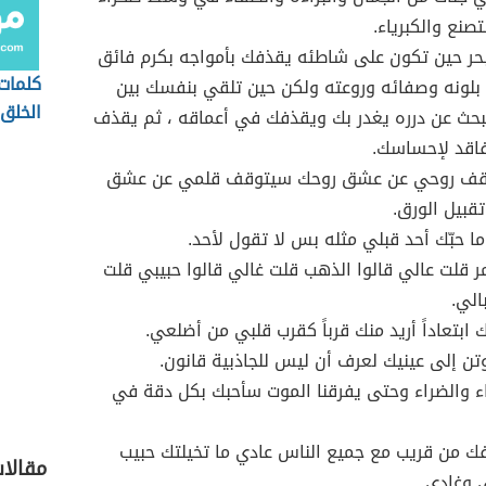
صنع والكبرياء.
بحر حين تكون على شاطئه يقذفك بأمواجه بكرم فائق
كلمات
بلونه وصفائه وروعته ولكن حين تلقي بنفسك بين
الخلق
بحث عن درره يغدر بك ويقذفك في أعماقه ، ثم يقذف
فاقد لإحساسك.
وقف روحي عن عشق روحك سيتوقف قلمي عن عشق
قبيل الورق.
ا حبّك أحد قبلي مثله بس لا تقول لأحد.
مر قلت عالي قالوا الذهب قلت غالي قالوا حبيبي قلت
الي.
ك ابتعاداً أريد منك قرباً كقرب قلبي من أضلعي.
وتن إلى عينيك لعرف أن ليس للجاذبية قانون.
 والضراء وحتى يفرقنا الموت سأحبك بكل دقة في
ك من قريب مع جميع الناس عادي ما تخيلتك حبيب
مقالا
ي وغادي.