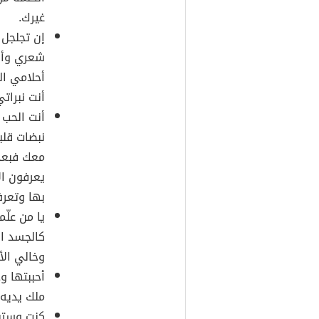
غيرك.
إن تجلجل
شعري وأنت
أحلامي ا
أنت نبرات
أنت الحب
نبضات قلب
معك فبعد 
يعرفون ا
بها وتعرف
يا من علّ
كالجسد ال
وخالي الأ
أحببتها و
ملك يديه 
كنت وستبق