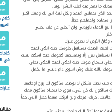
يك ما يعجز عنه أغلب البشر الوفاء.
د الذي يجعلني أعتقد وبكل ثقة أني بك ومعك أكثر
كلام ح
ض سعادة وأجملهم حظاً.
العيو
 نبع الدماء بأوردتي ولن أتخلى عن قلب يحبني
ثر.
 وكأنّ الأرض لا تحتوي غيرك.
 لقيت الضحك يستاهل جلوسك جيت أبكي لقيت
كلمات 
 تستاهل تنزل إلّا وتمسحها كفوفك جيت أسكت لقيت
في الا
لى بسماع صوتك جيت أحكي لقيت الحكي يحلى
وفك بالله عليك وش أسوي دام دنيتي ما تكمل
 قلب يحبك بشكل لا يوصف سأكون لك روح أوجاعها
عبارات
ك ساأكون لك كل شيء فوق ما تتمناه سأكون معك
حالاتك، حزنك، فرحك ولن أتركك مهما حصل لأنني حقاً
مقالا
فة عندما أحنّ إليك فأجدك تبحثي عنّي.