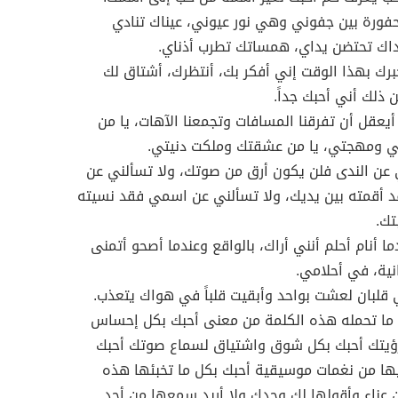
ورة بين جفوني وهي نور عيوني، عيناك تنادي
داك تحتضن يداي، همساتك تطرب أذناي.
خبرك بهذا الوقت إني أفكر بك، أنتظرك، أشتاق لك
 ذلك أني أحبك جداً.
 أيعقل أن تفرقنا المسافات وتجمعنا الآهات، يا من
ي ومهجتي، يا من عشقتك وملكت دنيتي.
 عن الندى فلن يكون أرق من صوتك، ولا تسألني عن
 أقمته بين يديك، ولا تسألني عن اسمي فقد نسيته
تك.
ما أنام أحلم أنني أراك، بالواقع وعندما أصحو أتمنى
انية، في أحلامي.
 قلبان لعشت بواحد وأبقيت قلباً في هواك يتعذب.
 ما تحمله هذه الكلمة من معنى أحبك بكل إحساس
رؤيتك أحبك بكل شوق واشتياق لسماع صوتك أحبك
ها من نغمات موسيقية أحبك بكل ما تخبئها هذه
 عناء وأقولها لك وحدك ولا أريد سمعها من أحد