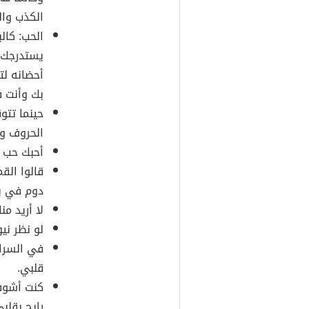
الكذب والت
الحب: كال
يستدرجك 
أحضانه لت
بك وأنت 
حينما تت
الحروف وت
أحبك حب م
قالوا الق
دوم في ب
لا أريد من
لو نظر ني
في السراء
قلبي.
كنت أشوف
رايح بقلب