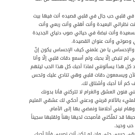
 في قلبي حب جال في قلبي قصيده أنت فيها بيت
 نظراتي البعيدة وأنت أهلي وأنت ربعي وأنت
لسعيدة وأنت نبضة في حياتي صوب دنياي الجديدة
ي وصوتي وأنت عنوان القصيدة.
 والإحساس يا من علمني كيف الإحساس يكون إنّ
ي لم تنبض إلّا بحبك ولم أسمع دقات قلبي إلّا وأنا
كل هذا يسألونني لماذا أحبك كل هذا الحب ليتهم
لآن ويسمعون دقات قلبي وهي تنادي عليك وتحس
 كم أنا أحبك وأشتاق لك.
مني فنون العشق والغرام لا تتركني فأنا بدونك
مليء بالآلام قربني ودعني أحكي لك عشقي المتيم
وهام نبني أحلامنا ونمضي بها إلى الأمام.
حبها قد تملّكني فأصبحت لديها رهناً ولقلبها سجيناً
حب وحيد.
ى حبيبي حتى وإن لم تكن أنت نصيبي فأنا أحبك