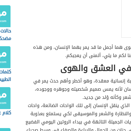
حالات
مضحك
ى هما أجمل ما قد يمر بهما الإنسان، ومن هذه
ا لكم ما يلي، أتمنى أن يعجبكم.
في العشق والهوى
كلمات
الطبي
بة إنسانية معقدة، وهو أخطر وأهم حدث يمر في
نسان لأنه يمس صميم شخصيته وجوهره ووجوده،
عر وكأنه وُلد من جديد.
الذي ينقل الإنسان إلى تلك الواحات الضائعة، واحات
كلام ع
والنظارة والشعر والموسيقى لكي يستمتع بعذوبة
يات الجميلة التائهة في بيداء الروتين اليومي الفضيع
 جنات من الجمال والبراءة والصفاء في وسط صحراء