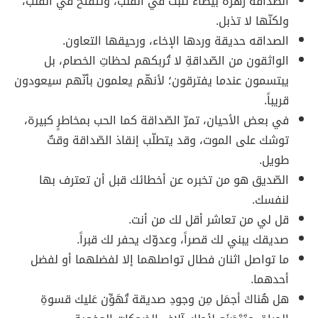
الصّداقة زهرة بيضاء تنبت في القلب، وتتفتّح في القلب،
ولكنّها لا تذبل.
الصداقه حديقة وردها الإخاء، ورحيقها التعاون.
الواثقون من الصّداقةِ لا تُربكهم لحظاتِ الخصام، بل
يبتسمون عندما يفترقون؛ لأنهّم يعلمون بأنّهم سيعودون
قريباً.
في بعض الأحيان، تمرّ الصّداقة كما الحب بمخاطرٍ كبيرة،
توشك على الموت، وقد يتطلّب إنقاذ الصّداقة وقتٌ
طويل.
الصّديق هو من تخبره عن أخطائك قبل أن تعترف بها
لنفسك.
قل لي من تعاشر أقل لك من أنت.
صديقك يبني لك قصراً، وعدوّك يحفر لك قبراً.
ما تواصل اثنان فطال تواصلهما إلا لفضلهما أو لفضل
أحدهما.
هل هُناكَ أجمَل مِن وجودِ صديقة تُهَوِّن عَليك قسوةِ