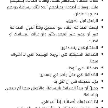
هناك أصدقاء يحتاجهم عقلك، وهناك أصدقاء يحتاجهم
قلبك، وهناك أصدقاء تحتاجهم أنت؛ لأنّك ببساطة دونهم
تصبح بلا عنوان.
الرفيق قبل الطريق.
ليست الصداقة البقاء مع الصديق وقتاً أطول، الصداقة
هي أن تبقى على العهد، حتّى وإن طالت المسافات أو
قصرت.
المتشابهون يتصادقون.
الصّداقة الحقيقيّة هي الوردة الوحيدة التي لا أشواك
فيها.
صداقتنا هي أروحنا.
الصّداقة هي عقل واحد في جسدين.
جرّب صديقك قبل أن تثق به.
جميلٌ أن تبدأ الصداقة بابتسامة، والأجمل منها أن تنتهي
بابتسامة.
إذا كنت تملك أصدقاءً، إذاً أنت غني.