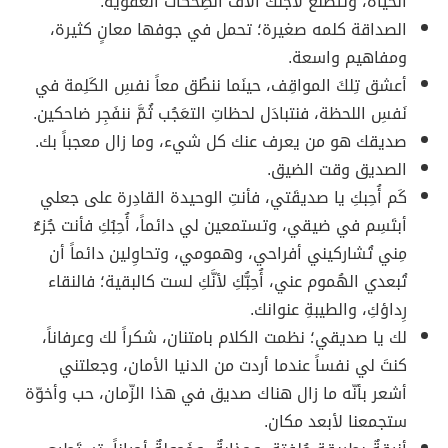
الحياة، وتَتَصَنَع لأجلك آلاف الضِحكات العفوية.
الصداقة كلمه صغيرة؛ تحمل في جوفها معانٍ كثيرة،
ومفاهيم واسعة.
أعشق تِلكَ المواقِف، حينَما ننطُق معاً نفسِ الكَلِمة في
نَفسِ اللحظة، فنتبادَل لحظاتِ التعَجُب ثُمَّ ننفَجِر ضاحكين.
صديقك هو من يعرف عنك كل شيء، وما زال معجباً بك.
الصديق وقت الضيق.
كَم أُحِبكِ يا صديقَتي، فأنتِ الوحيدة القادِرة على جعلي
أبتَسِم في ضيقي، وتستمعين لي دائماً، أُحِبُكِ فأنت جُزءٌ
مِني تُشاركيني أفراحي، وهمومي، وتحاوِلين دائماً أن
تُبعدي الهُموم عني، أُحِبُّكِ لأنَّكِ لست كالبقية؛ فالنقاء
رِداؤكِ، والطيبةِ عنوانك.
لك يا صديقي؛ نظمت الكلام بامتنان، شكراً لك وعرفاناً،
كنتَ لي نفساً عندما أردت من الدنيا الأمان، وجعلتني
أشعر بأنّه ما زال هناك صديق في هذا الزّمان، حب وأخوّة
ستجمعنا لأبعد مكان.