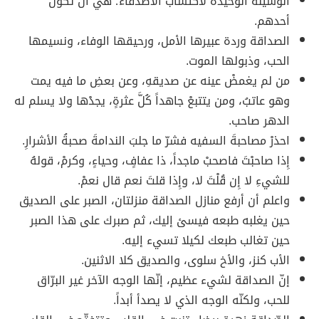
الوسيلة الوحيدة لاكتساب الأصدقاء؛ هي أن تكون
أحدهم.
الصداقة وردة عبيرها الأمل، ورحيقها الوفاء، ونسيمها
الحب، وذبولها الموت.
من لم يغمضْ عينه عن صديقهِ، وعن بعضِ ما فيه يمت
وهو عاتبُ، ومن يتتبعْ جاهداً كُلَّ عثرةٍ، يجدْها ولا يسلم له
الدهر صاحب.
احذرْ مصاحبةَ السفيه فشرّ ما جلبَ الندامةَ صحبةُ الأشرارِ.
إِذا صاحبْتَ فاصحبْ ماجداً، ذا عفافٍ، وحياءٍ، وكرمْ، قولهُ
للشيءِ لا إِن قُلْتَ لا، وإِذا قلتَ نعم قال نعمْ.
واعلم أن أرفع منازل الصداقة منزلتان، الصبر على الصديق
حين يغلبه طبعه فيسئ إليك، ثم صبرك على هذا الصبر
حين تغالب طبعك لكيلا تسيء إليه.
الأب كنز، والأخ سلوى، والصديق كلا الاثنين.
إنّ الصداقة لشيء عظيم، إنّها الوجه الآخر غير البرّاق
للحب، ولكنّه الوجه الذي لا يصدأ أبداً.