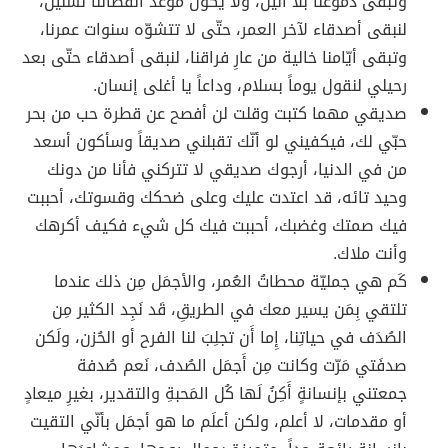
وتبقى دموعنا بلا أنين، ولا يكون موعد أنفصالنا لسنين،
لنبقى أصدقاء لآخر العمر، حتّى لا تتشوّه سنوات عمرنا،
وتبقى أيّامنا خالية من عارِ فراقنا، لنبقى أصدقاء حتّى بعد
رحيلي لنقول يوماً بسلام، وداعاً يا أغلى إنسان.
صديقي مهما كتبت وقلت لن أفصح عن قطرة حب من بحر
حبّي لك، فيكفيني لو أنّك تقبلني صديقاً وسأكون أسعد
من في الدنيا، أرجوك صديقي لا تتركني فأنا من دونك
وحيد تائه، قد اعتدت عليك وعلى ضحكك وقسوتك، أحببت
فيك صمتك وغضبك، أحببت فيك كل شيء فكيف أكرهك
وأنت ملاك.
كَم هي جمليّة محطاتُ العُمر، والأجمَل مِن ذلك عندما
تلتقي بِمَن يسير معك في الطريقِ، قَد نَجِد الكثير مِن
الصُدَف في حياتِنا، إِما أَن تجلِبَ لنا الفرح أو الحُزن، ولَكن
صدفَتي مَرّت وكانت مِن أَجمَل الصُدف، نَعم صُدفة
جمعتني بإنسانةٍ أَكِنُ لَها كُل المَحبةِ والتقدير، بغيرِ ميعادٍ
أو مقدمات، لا أعلم، ولكن أعلَم ما هو أجمَل بأنّي التقيت