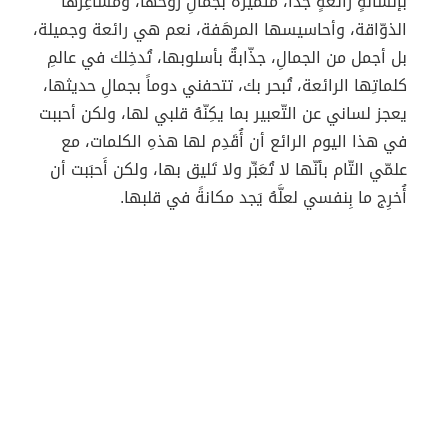
بإنسانةٍ رائعةٍ جداً، متميزة بجمالِ روحها، ومشاعِرَها
الذوّاقة، وأحاسيسها المرهَفة، نعم هي رائعة وجميلة،
بل أجمل من الجمالِ، جذّابةٌ بأسلوبها، تُدخِلك في عالمِ
كلماتِها الرائعة، تُبحر بك، تتحفني دوماً بجمالِ حديثها،
يعجز لساني عن التّعبير بما يكِنّهُ قلبي لها، ولكن أحببت
في هذا اليوم الرائع أن أُقَدِم لها هذهِ الكلمات، مع
علمّي التّام بأنّها لا تُعَبِّر ولا تَليق بها، ولكن أَحبَبت أن
أُخرِج ما بِنفسي لعلَّهُ يَجد مكانةً في قلبها.