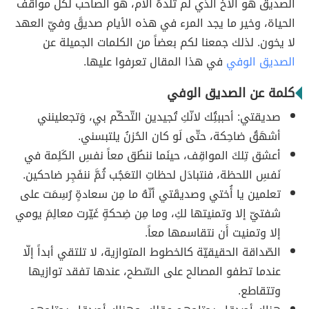
الصديق هو الأخ الذي لم تلدهُ الأُم، هو الصاحب لكل مواقف
الحياة، وخير ما يجد المرء في هذه الأيام صديقً وفيّ العهد
لا يخون. لذلك جمعنا لكم بعضاً من الكلمات الجميلة عن
الصديق الوفي
في هذا المقال تعرفوا عليها.
كلمة عن الصديق الوفي
صديقتي: أحببتُِك لانّكِ تُجيدين التّحكّم بي، وَتجعلينني
أشهَقُ ضاحِكة، حتّى لَو كان الحُزنُ يلتبسني.
أعشق تِلكَ المواقِف، حينَما ننطُق معاً نفسِ الكَلِمة في
نَفسِ اللحظة، فنتبادَل لحظاتِ التعَجُب ثُمَّ ننفَجِر ضاحكين.
تعلمين يا أُختي وصديقَتي أنّهُ ما مِن سعادةٍ رُسِمَت على
شفتيّ إلا وتمنيتها لكِ، وما مِن ضِحكةٍ غَيّرت معالِمَ يومي
إلا وتمنيت أَن نتقاسمها معاً.
الصّداقة الحقيقيّة كالخطوط المتوازية، لا تلتقي أبداً إلّا
عندما تطفو المصالح على السّطح، عندها تفقد توازيها
وتتقاطع.