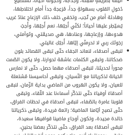
أنيقةٌ بطريقةٍ مُلفِتة، وجذابةٌ، وخَجولةٌ أحياناً، تستَطيع
دُخولِ القلوب بسهولةٍ جداً، مُزعِجة جداً أَمامِ اختلاطِها،
وهادئة أَمامِ من تُحِب، وتخفي خلف ذلك الإزعاج عنادٌ غريب
يُسَيّطِر عليها أحياناً؛ لكنّي أُحِبُها، نعم أُحِبُها، وأُحِبُ
هدوءها، وإزعاجِها، وعنادها، هي صديقَتي، وتَوأمتي،
رَجَوتَك ربي لا تحرِمنّي إيّاها، أُحِبُكِ غاليتي.
لنبقى أصدقاء، لنعاند الجفاء حتّى تبقى القصائد بلون
ضحكاتنا، وتبقى الكلمات عاشقة لحوارنا، ولا يكون الصّمت
مِحوراً لحديثنا، لنبقى أصدقاء مهما حصل، حتّى لا نمارس
الخيانة لذكرياتنا مع النّسيان، وتبقى أحاسيسنا مُشتعلة
للعيان، ولا يكون الهروب من الماضي بداية الزّمان، لنبقى
أصدقاءً أوفياءً حتّى نتذكّر أسماءنا عند اللّقاء، وتبقى
قلوبنا عامرة بالصّفاء، لنبقى أصدقاءً في لحظات الفراق،
حتّى تصبح أيّامنا الماضية؛ رائعة فريدة، وتبقى ذكرياتنا
خالدة مجيدة، وتكون أوجاع ماضينا قوافيها سعيدة،
لنبقى أصدقاءً بعد الفراق، حتّى نتذكّر بعضنا بحنينٍ،