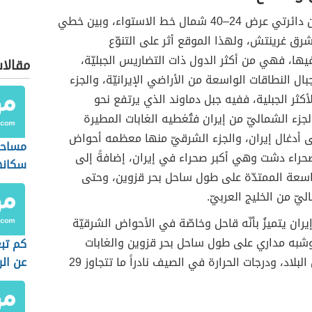
تقع إیران بين دائرتي عرض 24–40 شمال خط الاستواء، وبين خطي
ل44–64 شرق غرينتش، ولهذا الموقع أثر على التنوّع
يها، فهي من أكثر الدول ذات التضاريس الجبليّة،
مقالا
جبال النطاقات الواسعة من الأراضي الإيرانيّة، والجزء
أكثر الجبلية، ففيه جبل دماوند الذي يرتفع نحو
مّا الجزء الشماليّ من إيران فتُغطيه الغابات المطيرة
 أدغال إيران، والجزء الشرقيّ منها معظمه أحواض
مساحة
حراء دشت وهي أكبر صحراء في إيران، إضافةً إلى
سكانه
سعة الممتدّة على طول ساحل بحر قزوين، وحتى
يّ من الخليج العربيّ.
يران يتميزُ بأنّه قاحل وخاصّة في الأحواض الشرقيّة
به مداري على طول ساحل بحر قزوين والغابات
كم تب
الشماليّة من البلاد، ودرجات الحرارة في الصيف نادراً ما تتجاوز 29
عن ال