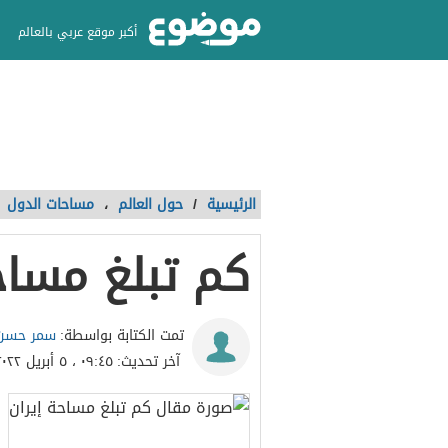
أكبر موقع عربي بالعالم
الرئيسية
/
حول العالم
،
مساحات الدول
كم تبلغ مساح
سمر حسن 
تمت الكتابة بواسطة:
آخر تحديث:
٠٩:٤٥ ، ٥ أبريل ٢٠٢٢