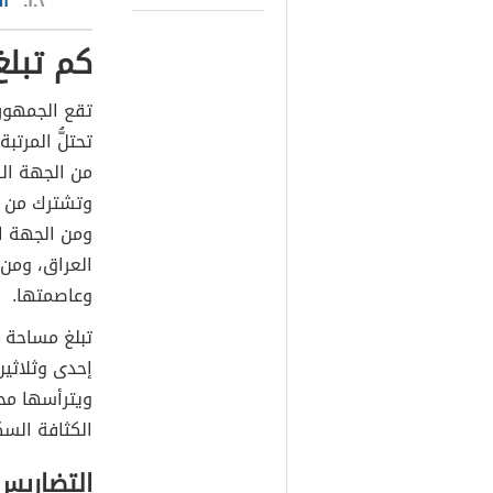
١.٣
ا
كم تبلغ
تقع الجمهوريّ
تحتلُّ المرتب
من الجهة الشم
وتشترك من ا
ومن الجهة الج
العراق، ومن 
وعاصمتها.
إحدى وثلاثي
ويترأسها محا
الكثافة السك
التضاريس 