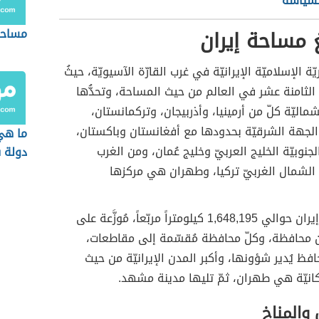
لسياسة
 مساحة إيران
مساحة
ة الإسلاميّة الإيرانيّة في غرب القارّة الآسيويّة، حيثُ
ة الثامنة عشر في العالم من حيث المساحة، وتحدُّها
اليّة كلّ من أرمينيا، وأذربيجان، وتركمانستان،
لجهة الشرقيّة بحدودها مع أفغانستان وباكستان،
ما هي 
نوبيّة الخليج العربيّ وخليج عُمان، ومن الغرب
دولة 
الشمال الغربيّ تركيا، وطهران هي مركزها
تبلغ مساحة إيران حوالي 1,648,195 كيلومتراً مربّعاً، مُوزَّعة على
ن محافظة، وكلّ محافظة مُقسّمة إلى مقاطعات،
فظ يُدير شؤونها، وأكبر المدن الإيرانيّة من حيث
انيّة هي طهران، ثمّ تليها مدينة مشهد.
والمناخ