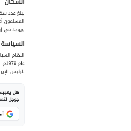
السكّان
المسلمون أغلب
ويوجد في إيران أ
السياسة
النظام السيا
عام 
للرئيس الإير
هل يعجبك 
جوجل لتصلك
أض