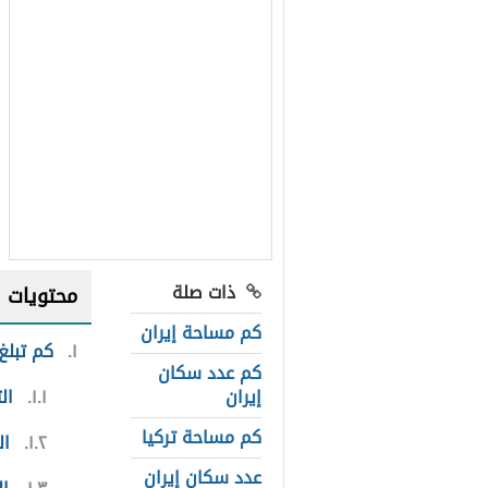
ذات صلة
محتويات
كم مساحة إيران
١
كم تبلغ
كم عدد سكان
إيران
١.١
ال
كم مساحة تركيا
١.٢
ال
عدد سكان إيران