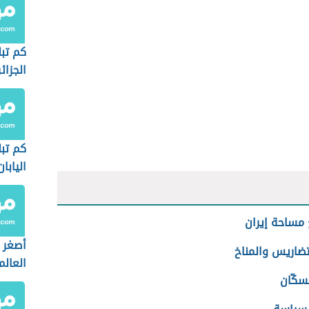
كم تب
الجزائر
كم تب
اليابان
 مساحة إيران
أصغر 
تضاريس والمناخ
العال
سكّان
المسا