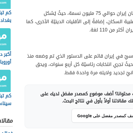
كم تب
يبلغ عدد سكان إيران حوالي 75 مليون نسمة، حيثُ يُشكل
بغداد
ية السكان، إضافةً إلى الأقليات الدينيّة الأخرى، كما
كثر من 110 لغة.
أكبر 
سيّ في إيران قائم على الدستور الذي تم وضعه منذ
أوروبا
1979م، حيثُ تجري انتخابات رئاسيّة كل أربع سنوات، ويحق
انيّ تجديد ولايته مرة واحدة فقط.
محتوانا؟ أضف موضوع كمصدر مفضل لديك على
كم تب
 مقالاتنا أولاً بأول في نتائج البحث.
سيناء
ف كمصدر مفضل على Google
مقالا