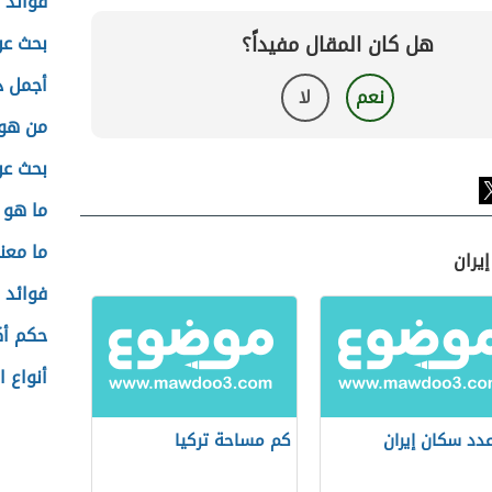
فوائد ب
هل كان المقال مفيداً؟
بحث عن
أجمل د
نعم
لا
من هو 
بحث عن
ما هو 
ما معن
يران
فوائد 
حكم أك
أنواع 
دد سكان إيران
كم مساحة تركيا