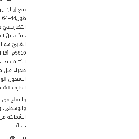
طو
التضاريسيّ ف
حيثُ تحتلّ ال
الغربيّ هو ال
5610م، أ
الكثيفة تدعى
صحراء مثل ص
السهول الوا
الطرف الشمال
والمناخ في إ
والوسطى، وش
درجة.