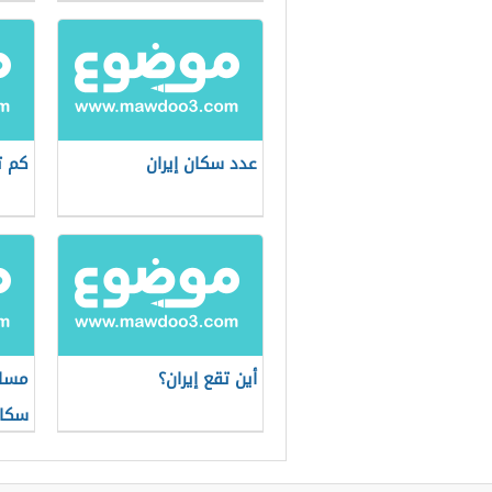
عدد سكان إيران
كم ت
أين تقع إيران؟
مساح
سكان