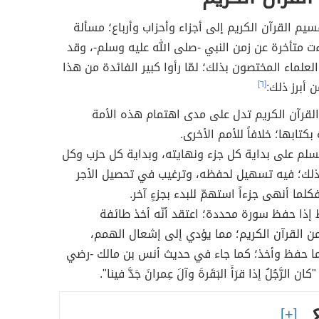
سيم القرآن الكريم إلى أجزاء وأحزاب وأرباع؛ مسألة
ت متأخرة عن زمن النبي -صلى الله عليه وسلم-، وقد
لعلماء المختصون بذلك؛ لمّا رأوا كبير الفائدة من هذا
 أبرز ذلك:
[٦]
القرآن الكريم تدل على مدى اهتمام هذه الأمة
بكتابها؛ خلافاً للأمم الأخرى.
سلم على بداية كل جزء ونهايته، وبداية كل حزب وكل
ذلك؛ فيه تسهيل لحفظه، وترغيب في تحصيل الأجر
كلما أنهى جزءاً استهمّ للبدء بجزءٍ آخر.
ظ إذا حفظ سورة محددة؛ اعتقد أنّه أخذ طائفة
 القرآن الكريم؛ مما يؤدي إلى إشعال الهمم،
ا حفظ وأخذ؛ كما جاء في حديث أنس بن مالك -رضي
ان الرَّجُلُ إذا قرَأَ البَقَرةَ وآلَ عِمرانَ جَدَّ فينا".