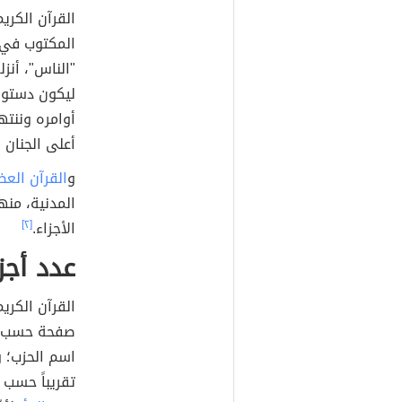
القرآن الكريم
المكتوب في 
"الناس"، أنز
ليكون دستور ح
أوامره وننته
أعلى الجنان و
و
القرآن العظ
المدنية، منه
الأجزاء.
[٢]
عدد أجز
القرآن الكري
صفحة حسب ال
اسم الحزب؛ و
تقريباً حسب 