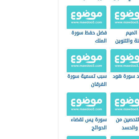
الميم
فضل حفظ سورة
ة والتنوين
الملك
 سورة هود
سبب تسمية سورة
الفرقان
لتحصين من
سورة يس لقضاء
 والحسد
الحوائج
ر