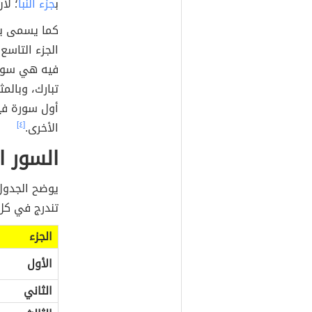
ب
جزء النبأ
؛ لأ
كما يسمى بجز
الجزء التاسع
فيه هي سورة
تبارك، وبالم
أول سورة فيه
الأخرى.
[٤]
السور 
يوضح الجدول 
تندرج في كل 
الجزء
الأول
الثاني