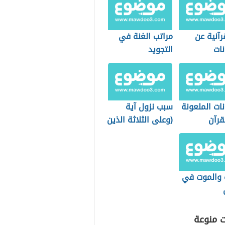
رآنية عن
مراتب الغنة في
نات
التجويد
نات الملعونة
سبب نزول آية
قرآن
(وعلى الثلاثة الذين
خلفوا)
ة والموت في
ت منوعة