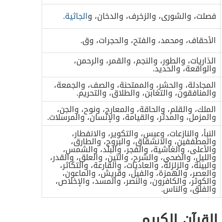
فصلت، والشورى، والزخرف، والدخان، و
الجاثية
.
الأحقاف، ومحمد، والفتح، والحجرات، وق.
الذاريات، والطور، والنجم، والقمر، والرحمن،
والواقعة، والحديد.
المجادلة، والحشر، والممتحنة، والصف، والجمعة،
والمنافقون، والتغابن، والطلاق، والتحريم.
الملك، والقلم، والحاقة، والمعارج، ونوح، والجن،
والمزمل، والمدثر، والقيامة، والإنسان، والمرسلات.
النبأ، والنازعات، وعبس، والتكوير، والانفطار،
والمطففين، والانشقاق، والبروج، والطارق،
والأعلى، والغاشية، والفجر، والبلد، والشمس،
والليل، والضحى، والشرح، والتين، والعلق، والقدر،
والبينة، والزلزلة، والعاديات، والقارعة، والتكاثر،
والعصر، والهمزة، والفيل، وقريش، والماعون،
والكوثر، والكافرون، والنصر، والمسد، والإخلاص،
والفلق، والناس.
لقرآن الكريم