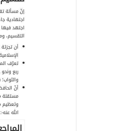
إنّ مسألة تق
اجتهادية جاء
اجتهد فيها ا
التقسيم، ومن
أن تجزئة 
الإسلامية 
تعرّف الم
ربع ونحو 
والثواب؛ ف
أنّ الحاف
مستقلة من
وتعظيم م
الله عنه-: "ك
المراجع