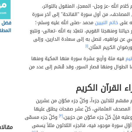
 كلام الله -عز وجل- المعجز، المنقول بالتواتر،
المصاحف، من أول سورة "الفاتحة" إلى آخر سورة
له على
خاتم النبيين
محمد -صلى الله عليه وسلم-؛
فضل 
المطف
ياتنا ومنهجنا القويم، نتعبّد به الله -تعالى- ونتبع
ي عن نواهيه، لنصل به إلى سعادة الدارين، وإلى
رضوان الكريم المنّان.
[١]
يم
فيه مئة وأربع عشرة سورة منها المكية ومنها
ا الطوال ومنها قصار السور، وقد قُسّم إلى عدد من
اء القرآن الكريم
م مقسّم لثلاثين جزءاً، وكلّ جزء مكوّن من عشرين
مصحف العثماني، كلّ عشر صفحات يطلق عليها
عليه فإنّ كلّ جزء مكوّن من حزبين،
[٣]
وكلّ جزء مسمّى
أوّل سورة موجود فيه، فالجزء الثلاثون مثلاً يسمى
مقالا