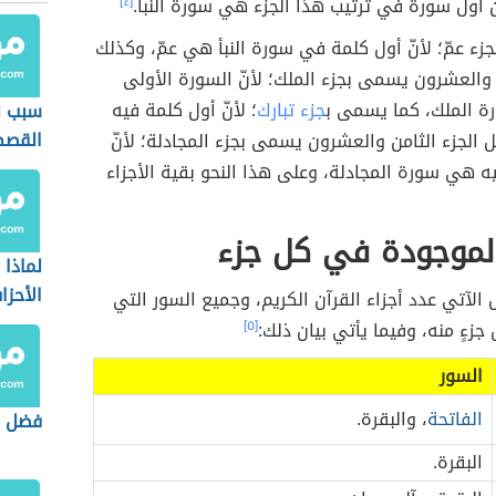
نّ أول سورة في ترتيب هذا الجزء هي سورة النبأ.
[٤]
ء عمّ؛ لأنّ أول كلمة في سورة النبأ هي عمّ، وكذلك
 والعشرون يسمى بجزء الملك؛ لأنّ السورة الأولى
 الملك، كما يسمى ب
جزء تبارك
؛ لأنّ أول كلمة فيه
سبب ن
القص
ثل الجزء الثامن والعشرون يسمى بجزء المجادلة؛ لأنّ
 هي سورة المجادلة، وعلى هذا النحو بقية الأجزاء
الموجودة في كل جزء
لماذا
الأحزا
الآتي عدد أجزاء القرآن الكريم، وجميع السور التي
جزءٍ منه، وفيما يأتي بيان ذلك:
[٥]
السور
الفاتحة
، والبقرة.
فضل س
البقرة.