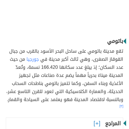
باتومي
تقع مدينة باتومي على ساحل البحر الأسود بالقرب من جبال
القوقاز الصغرى، وهي ثالث أكبر مدينة في
جورجيا
من حيث
عدد السكان؛ إذ يبلغ عدد سكانها 166.420 نسمة، وتُعدّ
المدينة ميناءً بحرياً مهماً يضم عدة صناعات مثل تجهيز
الأغذية وبناء السفن، وكما تتميز باتومي بناطحات السحاب
الحديثة، والعمارة الكلاسيكية التي تعود للقرن التاسع عشر،
وبالنسبة لاقتصاد المدينة فهو يعتمد على السياحة والقمار.
[٣]
المراجع