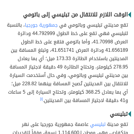
الوقت اللازم للانتقال من تبليسي إلى باتومي
تقع مدينتي تبليسي وباتومي في
جمهورية جورجيا
، بالنسبة
لتبليسي فهي تقع على خط الطول 44.792999 ودائرة
العرض 41.70998، وأما باتومي فتقع على خط الطول
41.656189 ودائرة العرض 41.651741، وتبلغ المسافة بين
المدينتين باستخدام الطائرة 173.33 ميل؛ أي بما يعادل
278.95 كيلومتر، وتحتاج الطائرة 49 دقيقة لاجتياز المسافة
بين مدينتي تبليسي وباتومي، وفي حال اُستخدمت السيارة
للانتقال بين المدينتين تُصبح المسافة بينهما 228.82 ميل؛
أي بما يعادل 368.25 كيلومتر، وتحتاج السيارة إلى 5 ساعات
و41 دقيقة لاجتياز المسافة بين المدينتين.
[١]
تبليسي
تقع مدينة
تبليسي
عاصمة جمهورية جورجيا على نهر
متكفاري، وهي موطن لـ1.114.600 نسمة، وفقاً لتقديرات