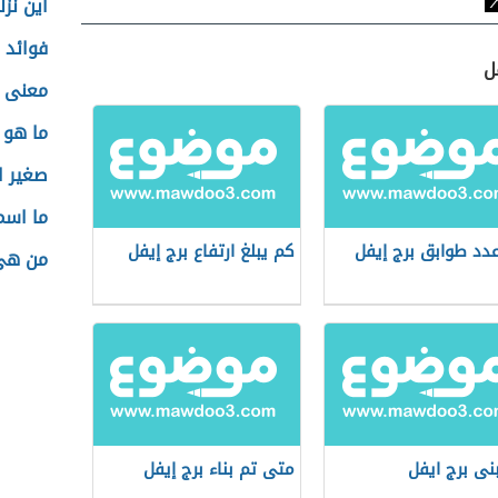
أين نزل
فوائد 
ل
معنى ا
ما هو 
صغير ا
ما اسم
دد طوابق برج إيفل
كم يبلغ ارتفاع برج إيفل
من هي 
نى برج ايفل
متى تم بناء برج إيفل