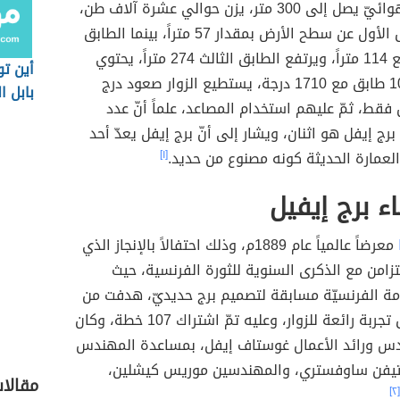
ومن دون الهوائيّ يصل إلى 300 متر، يزن حوالي عشرة آلاف طن،
يرتفع الطابق الأول عن سطح الأرض بمقدار 57 متراً، بينما الطابق
الثاني فيرتفع 114 متراً، ويرتفع الطابق الثالث 274 متراً، يحتوي
أين ت
البرج على 108 طابق مع 1710 درجة، يستطيع الزوار صعود درج
بابل ا
 فقط، ثمّ عليهم استخدام المصاعد، علماً أنّ عدد
رج إيفل هو اثنان، ويشار إلى أنّ برج إيفل يعدّ أحد
العمارة الحديثة كونه مصنوع من حديد.
[١]
ء برج إيفيل
معرضاً عالمياً عام 1889م، وذلك احتفالاً بالإنجاز الذي
يتزامن مع الذكرى السنوية للثورة الفرنسية، حيث
مة الفرنسيّة مسابقة لتصميم برج حديديّ، هدفت من
ذلك إلى خلق تجربة رائعة للزوار، وعليه تمّ اشتراك 107 خطة، وكان
ندس ورائد الأعمال غوستاف إيفل، بمساعدة المهندس
تيفن ساوفستري، والمهندسين موريس كيشلين،
مقالا
[٢]