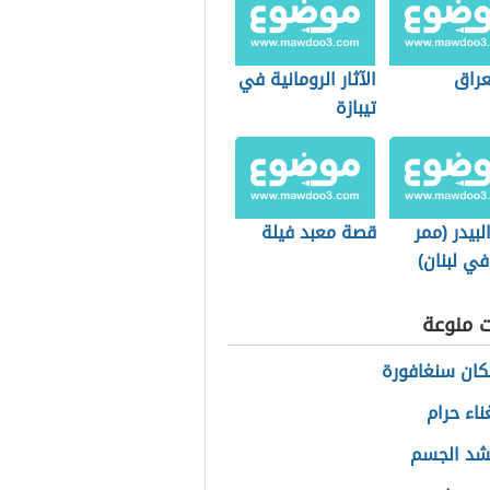
لعراق
الآثار الرومانية في
تيبازة
بيدر (ممر
قصة معبد فيلة
ي لبنان)
ت منوعة
ان سنغافورة
ناء حرام
شد الجسم