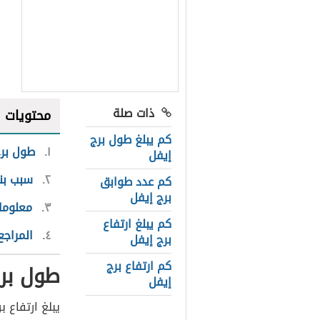
ذات صلة
محتويات
كم يبلغ طول برج
١
طول برج
إيفل
٢
سبب بنا
كم عدد طوابق
برج إيفل
٣
معلوما
كم يبلغ ارتفاع
٤
المراجع
برج إيفل
كم ارتفاع برج
طول برج
إيفل