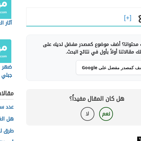
آثار ا
محتوانا؟ أضف موضوع كمصدر مفضل لديك على
 مقالاتنا أولاً بأول في نتائج البحث.
ضهر ال
ف كمصدر مفضل على Google
جبلي ف
مقالا
هل كان المقال مفيداً؟
عدد سك
نعم
لا
هل الغ
طرق ل