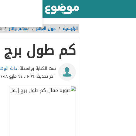
أكبر موقع عربي بالعالم
الرئيسية
/
حول العالم
،
معالم وآثار
/
ك
كم طول برج إ
دانة الوه
تمت الكتابة بواسطة:
آخر تحديث:
١٠:٣١ ، ٢٤ مايو ٢٠١٨