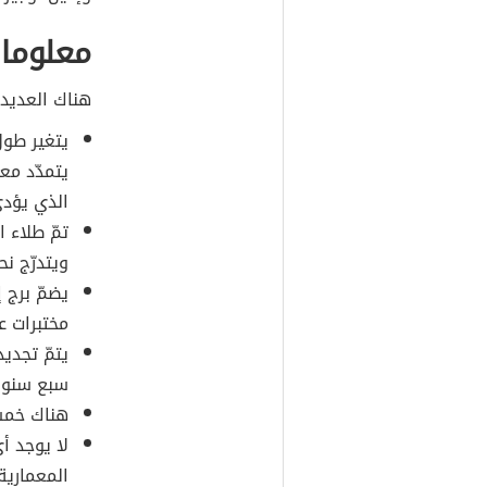
معلومات
هناك العديد
يتغير طول
يتمدّد مع
الذي يؤدي إل
تمّ طلاء ا
ويتدرّج نح
يضمّ برج إ
مختبرات عل
سبع سنوا
هناك خمسة
لا يوجد أي
المعماري