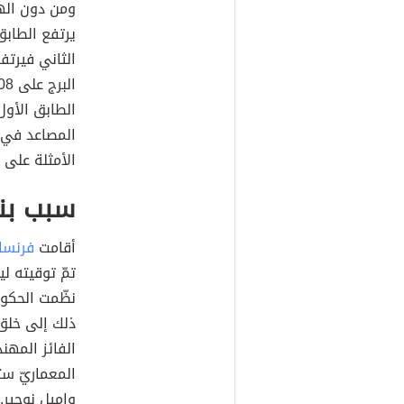
الطابق الأول
المصاعد في ب
الأمثلة على 
سبب بنا
أقامت
فرنسا
تمّ توقيته ل
نظّمت الحكو
الفائز المه
المعماريّ س
وإميل نوجير.