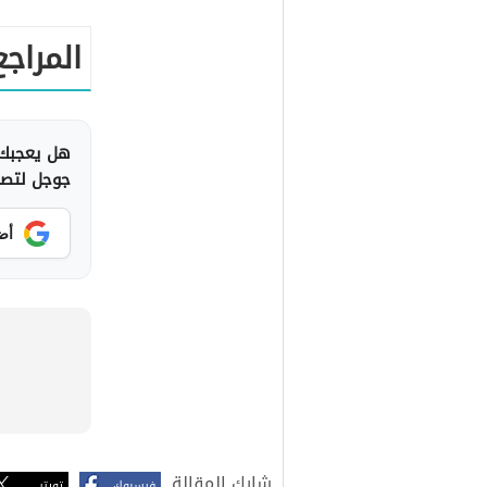
المراجع
هل يعجبك 
جوجل لتصلك
أض
شارك المقالة
فيسبوك
تويتر