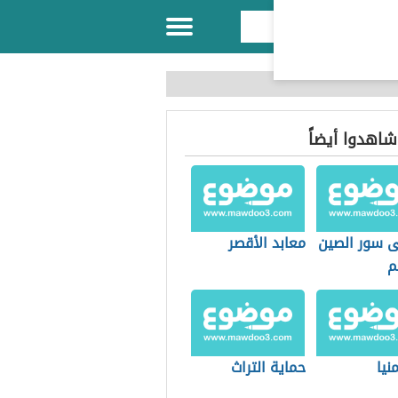
 شاهدوا أيضاً
ى سور الصين
معابد الأقصر
م
منيا
حماية التراث