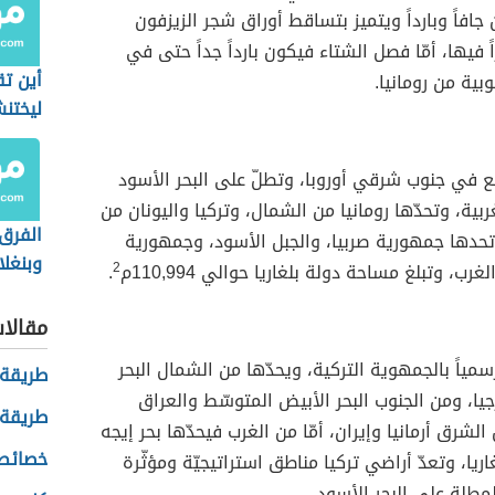
جافاً وبارداً ويتميز بتساقط أوراق شجر الزيزفون
ً فيها، أمّا فصل الشتاء فيكون بارداً جداً حتى في
أين ت
بية من رومانيا.
ليختنش
 في جنوب شرقي أوروبا، وتطلّ على البحر الأسود
بية، وتحدّها رومانيا من الشمال، وتركيا واليونان من
الفرق 
تحدها جمهورية صربيا، والجبل الأسود، وجمهورية
وبنغل
رب، وتبلغ مساحة دولة بلغاريا حوالي 110,994م
2
.
مقالا
سمياً بالجمهوية التركية، ويحدّها من الشمال البحر
طريقة 
يا، ومن الجنوب البحر الأبيض المتوسّط والعراق
طريقة 
لشرق أرمانيا وإيران، أمّا من الغرب فيحدّها بحر إيجه
خصائص
اريا، وتعدّ أراضي تركيا مناطق استراتيجيّة ومؤثّرة
مطلة على البحر الأسود.