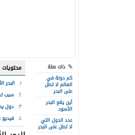
ذات صلة
محتويات
كم دولة في
١
البحر ال
العالم لا تطل
على البحر
٢
سبب تس
أين يقع البحر
٣
دول يحد
الأسود
٤
فيديو ع
عدد الدول التي
لا تطل على البحر