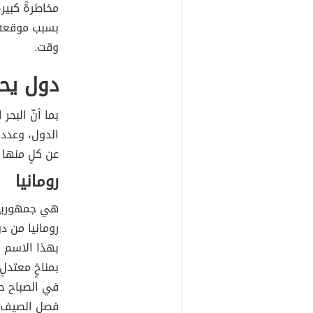
مخاطرةً كبيرة
بسبب موقعه 
وقت.
دول يحد
بما أنّ البحر
الدول، وعدد 
عن كلٍ منها 
رومانيا
هي جمهوريةٌ
رومانيا من د
بهذا الاسم نس
بمناخٍ معتدلٍ
في الصباح حيث
فصل الصيف في