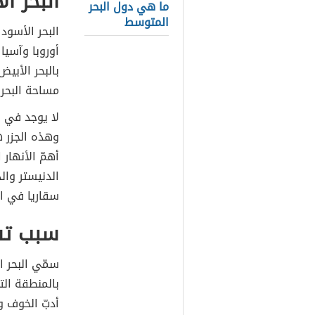
البحر ا
ما هي دول البحر
المتوسط
البحر الأسود
أوروبا وآسيا
بالبحر الأبي
مساحة البحر الأسود حوالي 
لا يوجد في ال
وهذه الجزر ه
أهمّ الأنهار
الدنيستر وال
سقاريا في ال
سبب تسم
سمّي البحر ا
بالمنطقة الت
أدبّ الخوف و