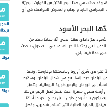
، وقد حدثت في هذا البحر الكثيرٌ من الكوارث البحريّة
الجغرافي البارد والرطب والمعرض للعواصف في أيّ
الهجر
ّها البحر الأسود
بريطان
 الأسود بحرٌ داخليٌ فهذا يعني أنّه محاطٌ بعدد من
الدول التي يحدّها البحر الاسود هي ست دولٍ، نتحدث
على حدة فيما يلي:
دولة 
 تقع في شرق أوروبا وعاصمتها بوخارست، وتعدّ
ول البلقان حيث إنّها تقع في شمال البلقان، وسمّيت
بةً إلى الرومان والإمبراطورية الرومانية، وتتميّز
دولة ك
 وأربعة فصولٍ مميزةٍ، حيث يتميز فصل الربيع بروعتهِ
 يكون بارداً، ومع حلول الليل يصبح الجو حاراً، أمّا
تميّز بالحرارة العالية التي تستمر شهرين، وفصل