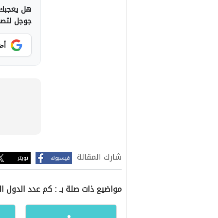
هل يعجبك 
جوجل لتصلك
أض
شارك المقالة
فيسبوك
تويتر
مواضيع ذات صلة بـ : كم عدد الدول ال