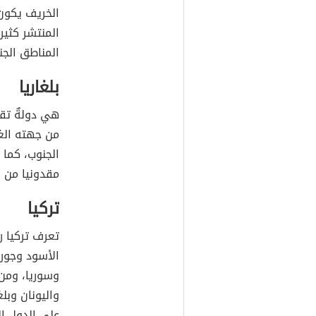
الخريف يكون 
المنتشر كثيرا
المناطق الجنو
بلغاريا
هي دولةٌ تقع
من جهته الغر
الجنوب، كما 
مقدونيا من الغ
تركيا
تعرف تركيا ر
الأسود وجورج
وسوريا، ومن ا
واليونان وبلغ
على الدول ال