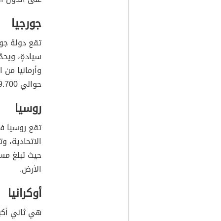
جورجيا
تقع دولة جور
سيادةٍ، ويحد
وأرمانيا من 
حوالي 69.700 كم².
روسيا
تقع روسيا في
الاتحادية، و
حيث تبلغ مساحتها 00
الأرض.
أوكرانيا
هي ثاني أكبر