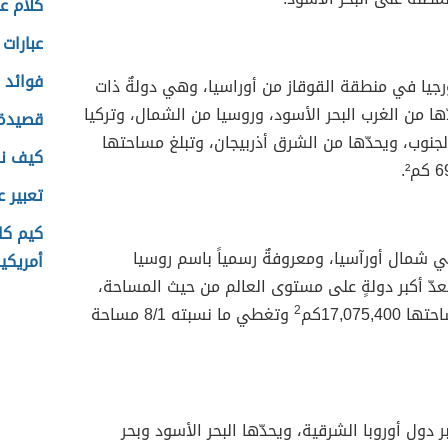
كلام عن
عبارات 
فوائد 
جيا في منطقة القوقاز من أوراسيا، وهي دولةٌ ذات
ّها من الغرب البحر الأسود، وروسيا من الشمال، وتركيا
قصيدة 
الجنوب، ويحدّها من الشرق أذربيجان، وتبلغ مساحتها
كيف نط
تعبير ع
كيم كا
 شمال أورآسيا، ومعروفةٌ رسمياً باسم روسيا
أمريكي
تعدّ أكبر دولةٍ على مستوى العالم من حيث المساحة،
17,075,4كم
2
وتغطي ما نسبته 8/1 مساحة
 دول أوروبا الشرقية، ويحدّها البحر الأسود وبحر