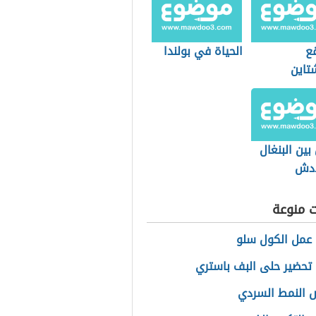
قع
الحياة في بولندا
تاين
بين البنغال
ادش
ت منوعة
عمل الكول سلو
تحضير حلى البف باستري
 النمط السردي