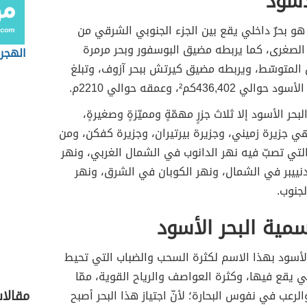
لأسود
 هو بحرٌ داخلي يقع بين الجزء الجنوبي الشرقي من
 الصغرى، كما يربطه مضيق البوسفور وبحر مرمرة
الهجرة
ض المتوسّط، ويربطه مضيق كيرتش ببحر آزوف، وتبلغ
436,402كم²، وعمقه حوالي 2210م.
بحر الأسود إلا ثلاث جزرٍ مهمّةٍ ومميّزةٍ وصغيرةٍ،
ي جزيرة زميني، وجزيرة بيرتيران، وجزيرة كفكن، ومن
 التي تصبّ فيه نهر الدانوب في الشمال الغربي، ونهر
دنييبر في الشمال، ونهر الكوبان في الشرق، ونهر
جنوب.
ية البحر الأسود
لأسود بهذا الاسم لكثرة السحب والضباب التي تحيط
ي يقع فيها، وكثرة العواصف والرياح القوية، ممّا
مقالا
الرعب في نفوس البحارة؛ لأنّ اجتياز هذا البحر أصبح