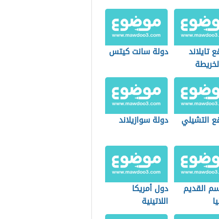
ع تايلاند
دولة سانت كيتس
لخريطة
قع التشيلي
دولة سوازيلاند
سم القديم
دول أمريكا
يا
اللاتينية