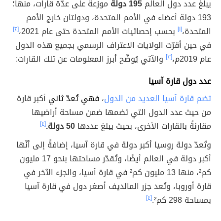
يبلغ عدد دول العالم
195 دولة
موزعة على عدّة قارات، منها؛
193 دولة أعضاء في الأمم المتحدة، ودولتان خارج الأمم
المتحدة،
[١]
بحسب إحصائيات الأمم المتحدة حتى عام 2021،
[٢]
في حين أقرّت الولايات الاعتراف الرسمي بجميع هذه الدول
عام 2019م،
[٣]
والآتي يُوضّح أبرز المعلومات عن تلك القارات:
عدد دول قارة آسيا
تضم قارة آسيا العديد من الدول
،
فهي تُعدّ ثاني
أكبر قارة
من حيث عدد الدول التي تضمها ضمن مساحة أراضيها
مقارنةً بالقارات الأخرى، بحيث يبلغ عددها
50 دولة.
[٤]
وتُعدّ دولة روسيا أكبر دولة في قارة آسيا، إضافةً إلى أنّها
أكبر دولة في العالم أيضًا، وتُقدّر مساحتها بنحو 17 مليون
كم²، منها 13 مليون كم² في قارة آسيا، والجزء الآخر في
قارة أوروبا، وتُعد جزر المالديف أصغر دول في قارة آسيا
بمساحة 298 كم².
[٤]