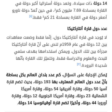
14 دولة
ذات سيادة، وتعد دولة أستراليا أكبر دولة في
القارة بمساحة 7.69 مليون كم²، في حين تُعدّ دولة ناورو
أصغر دولة في القارة بمساحة 21 كم² فقط.
[١١]
عدد دول قارة أنتاركتيكا
لا يُوجد في قارة أنتاركتيكا دول، إنّما فقط وضعت معاهدات
بين 12 دولة في عام 1959م تنص على أنّ قارة أنتاركتيكا
مجزأة بين تلك الدول، ويمكن استخدامها بهدف سلمي
للبحث والعلوم والدراسة فقط، وتتميّز تلك القارة بأنّها
شديدة البرودة.
[١٢]
يُمكن الإجابة على السؤال،
كم عدد بلدان العالم بكل بساطة
بأنّ عدد دول العالم المعترف بها
193 دولة، بحيث تضم قارة
آسيا 50 دولة، وقارة أفريقيا 54 دولة، وقارة أمريكا
الشمالية 23 دولة، وقارة أمريكا الجنوبية 12 دولة، وقارة
أوروبا
44 دولة، وأخيرًا تضم قارة أوقيانوسيا 14 دولة.