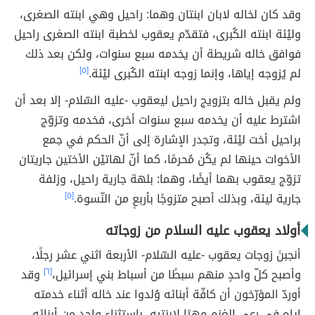
وقد كان لخاله لابان ابنتان وهما: راحيل وهي ابنته الصغرى،
وليْئة ابنته الكُبرى، فتقدّم يعقوب لخطبة ابنته الصغرى راحيل
فوافق خاله شريطة أن يخدمه سبع سنوات، ولكن بعد ذلك
لم يُزوجه إياها، وإنما زوجه ابنته الكُبرى ليْئة.
[٥]
ولم يقبل خاله بتزويج راحيل ليعقوب -عليه السّلام- إلا بعد أن
اشترط عليه أن يخدمه سبع سنوات أخرى، فخدمه وتزوّج
براحيل أخت ليْئة، وتجدر الإشارة إلى أنّ الحكم في جمع
الأخوات حينها لم يكُن مُحرمًا، كما أنّ لهاتيْن الأختين جاريتان
تزوّج يعقوب بهما أيضًا، وهما: بلهة جارية راحيل، وزلفة
جارية ليئة، وبذلك أصبح متزوجًا بأربعٍ من النّسوة.
[٥]
أولاد يعقوب عليه السلام من زوجاته
أنجبنَ زوجات يعقوب -عليه السّلام- الأربعة اثني عشر رجلًا،
وأصبح كلّ واحدٍ منهم سبطًا من أسباط بني إسرائيل،
[٦]
وقد
أوردّ المؤرّخون أن كافّة أبنائه وُلدوا عند خاله أثناء خدمته
إياه في رعي الغنم مهرًا لابنتيه، باستثناء واحدٍ من أبنائه