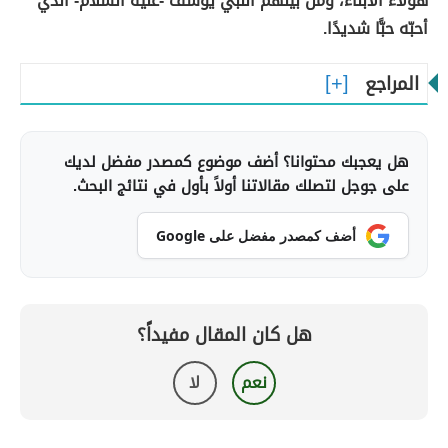
هؤلاء الأبناء، ومن بينهم النّبي يوسف -عليه السّلام- الذي
أحبّه حبًّا شديدًا.
المراجع
هل يعجبك محتوانا؟ أضف موضوع كمصدر مفضل لديك
على جوجل لتصلك مقالاتنا أولاً بأول في نتائج البحث.
أضف كمصدر مفضل على Google
هل كان المقال مفيداً؟
نعم
لا