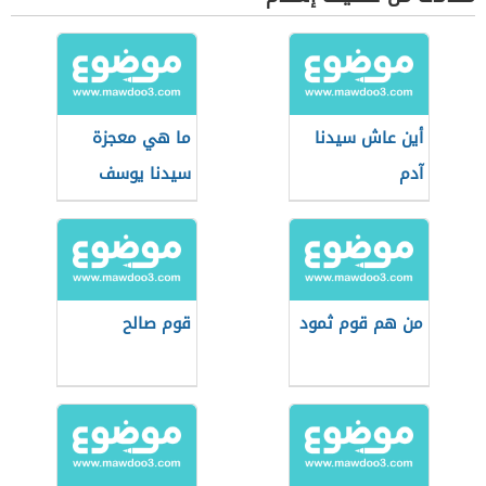
أين عاش سيدنا
ما هي معجزة
آدم
سيدنا يوسف
من هم قوم ثمود
قوم صالح