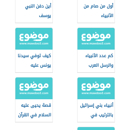
أول من صام من
أين دفن النبي
الأنبياء
يوسف
كم عدد الأنبياء
كيف توفي سيدنا
والرسل العرب
يونس عليه
السلام؟
أنبياء بني إسرائيل
قصة يحيى عليه
بالترتيب في
السلام في القرآن
الإسلام
الكريم