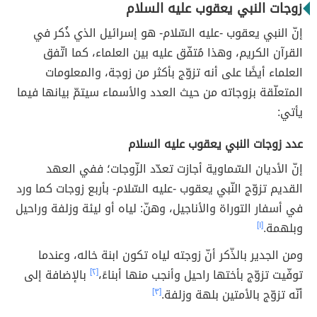
زوجات النبي يعقوب عليه السلام
إنّ النبي يعقوب -عليه السّلام- هو إسرائيل الذي ذُكر في
القرآن الكريم، وهذا مُتفّق عليه بين العلماء، كما اتّفق
العلماء أيضًا على أنه تزوّج بأكثر من زوجة، والمعلومات
المتعلّقة بزوجاته من حيث العدد والأسماء سيتمّ بيانها فيما
يأتي:
عدد زوجات النبي يعقوب عليه السلام
إنّ الأديان السّماوية أجازت تعدّد الزّوجات؛ ففي العهد
القديم تزوّج النّبي يعقوب -عليه السّلام- بأربع زوجات كما ورد
في أسفار التوراة والأناجيل، وهنّ: لياه أو ليئة وزلفة وراحيل
وبلهمة.
[١]
ومن الجدير بالذّكر أنّ زوجته لياه تكون ابنة خاله، وعندما
توفّيت تزوّج بأختها راحيل وأنجب منها أبناءً،
[٢]
بالإضافة إلى
أنّه تزوّج بالأمتين بلهة وزلفة.
[٣]