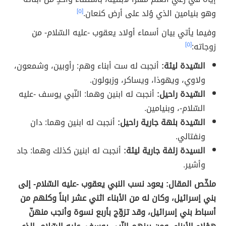
وهو بنيامين الذي وُلد على أرض كنعان.
[٥]
وفيما يأتي بيان أسماء أولاد يعقوب -عليه السّلام- من
زوجاته:
[٥]
السّيدة ليئة:
أنجبت له ست أبناء وهم: رأوبين، وشمعون،
ولاوي، ويهوذا، ويساكر، وزبولون.
السّيدة راحيل:
أنجبت له ابنين وهما: النّبي يوسف -عليه
السّلام-، وبنيامين.
السّيدة بلهة جارية راحيل:
أنجبت له ابنين وهما: دان
ونفتالي.
السيدة زلفة جارية ليئة:
أنجبت له ابنين كذلك وهما: جاد
وأشير.
ملخّص المقال: يعود نسب النبي يعقوب -عليه السّلام- إلى
بني إسرائيل، وكان له من الأبناء اثني عشر ابناً وكلهم من
أسباط بني إسرائيل، وقد تزوّج بأربع نسوة وأنجب منهنّ