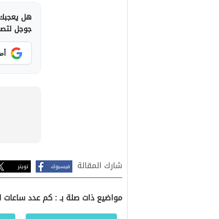
هل يعجبك 
جوجل لتصلك
أض
شارك المقالة
فيسبوك
تويتر
مواضيع ذات صلة بـ : كم عدد ساعات ال