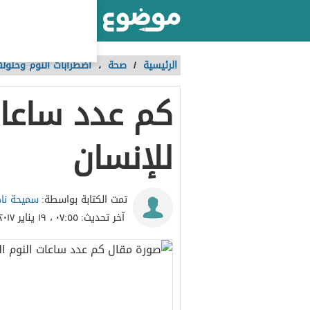
أكبر موقع عربي بالعالم
الرئيسية
/
صحة
،
اضطرابات النوم وحلوله
كم عدد ساعات
للإنسان
سميحة نا
تمت الكتابة بواسطة:
آخر تحديث:
٠٧:٥٥ ، ١٩ يناير ٢٠١٧