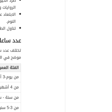
طرد الحيو
الروايات 
الابتعاد 
النوم.
تناول الط
عدد ساعات
تختلف عدد س
موضح في الج
الفئة العمر
من يوم-3 أشهر
من 4 أشهر-11 شهراً
من سنة - س
من 3-5 سنوات