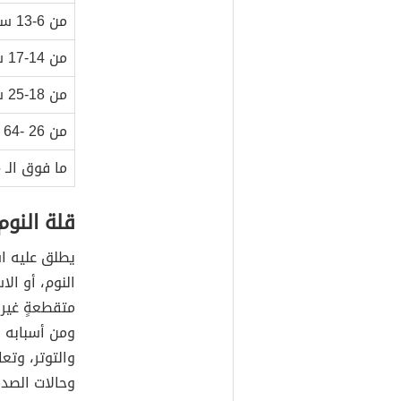
من 6-13 سنةً
من 14-17 سنةً
من 18-25 سنةً
من 26 -64 سنةً
ما فوق الـ 65 سنةً
قلة النوم
يطلق عليه اس
النوم، أو الا
متقطعةٍ غير 
ومن أسبابه ا
والتوتر، وتع
وحالات الصدم