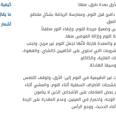
أرق بعدة طرق، منها:
كيفية 
دافئ قبل النوم، وممارسة الرياضة بشكلٍ منتظمٍ
ما يقا
العق.
أشعار 
 وضعيةٍ مريحة للنوم، وإبقاء النور مطفئاً.
ة النوم وإزالة الفوضى منها.
م والمعدة فارغة لأنّها تجعل النوم غير مريح، وتجنب
شروبات التي تحتوي على الكافيين كالشاي، والقهوة،
ت الغازية، والكاكاو.
سيقا الهادئة.
 غير الطبيعية في النوم إلى: الأرق، وتوقف التنفس
 وتشجنات الأطراف السفلية أثناء النوم، والمشي أثناء
 بعض العلامات على الأشخاص الذين لا ينامون
وجه، واحمرار في العينين، وعدم المقدرة على الربط
أثناء الحديث، ووجع الرأس.