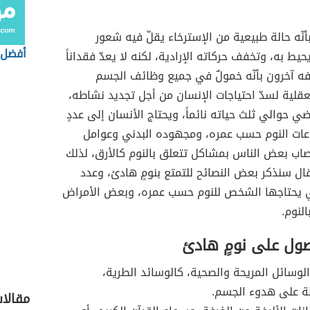
أنّه حالة طبيعية من الإسترخاء يقلّ فيه شعور
أفضل 
حيط به، وتخفف حركاته الإرادية، لكنه لا يعدّ فقداناً
فه آخرون بأنّه خمولٌ في جميع وظائف الجسم
قلية لسدّ احتياجات الإنسان من أجل تجديد نشاطه،
ي حوالي ثلث حياته نائماً، ويحتاج الأنسان إلى عددٍ
عات النوم حسب عمره، ومجهوده البدني وعوامل
صاب بعض الناس بمشاكل تتعلق بالنوم كالأرق، لذلك
ل سنذكر بعض النصائح للتمتع بنومٍ هادئ، وعدد
ي يحتاجها الشخص للنوم حسب عمره، وبعض الأمراض
لنوم.
ول على نومٍ هادئ
لوسائل المريحة والصحية، كالوسائد الطرية،
ة على هدوء الجسم.
مقالا