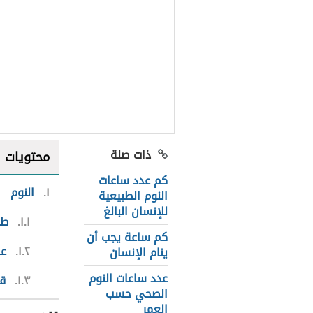
ذات صلة
محتويات
كم عدد ساعات
١
النوم
النوم الطبيعية
للإنسان البالغ
١.١
طر
كم ساعة يجب أن
١.٢
عد
ينام الإنسان
عدد ساعات النوم
١.٣
قل
الصحي حسب
العمر