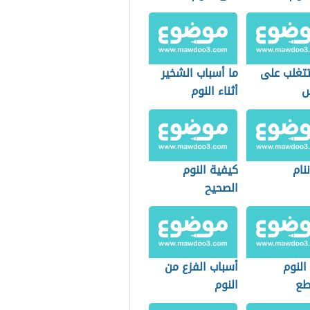
تغلب على
ما أسباب الشخير
س
أثناء النوم
ننام
كيفية النوم
الصحيح
النوم
أسباب الفزع من
طع
النوم