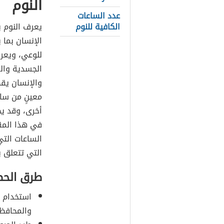
النوم
عدد الساعات
الكافية للنوم
يعرف النوم ب
الإنسان بما ي
للوعي، ويعر
الجسدية والع
والإنسان يقض
معينٍ من سا
أخرى، وقد ي
في هذا المقا
الساعات الت
التي تتعلق با
طرق الحص
استخدام ا
والمحافظ