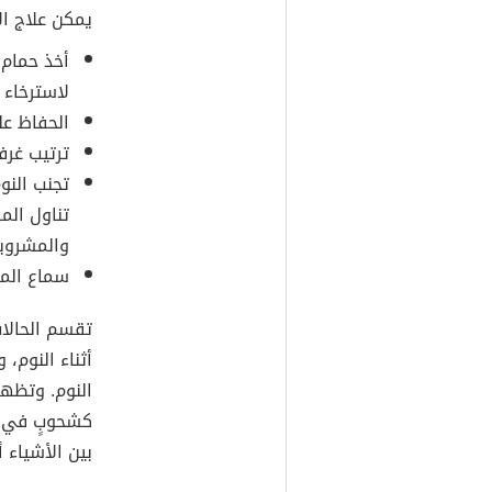
يمكن علاج ال
أخذ حمام 
لاسترخاء 
الحفاظ على
ترتيب غرف
تجنب النو
تناول الم
والمشروبا
سماع المو
تقسم الحالات
أثناء النوم،
النوم. وتظهر
كشحوبٍ في ال
بين الأشياء 