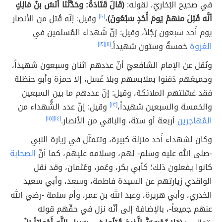
في صحيح البُخاريّ، لقوله:
(قَالَ قَتَادَةُ: وحَدَّثَنَا أنَسُ بنُ مَالِكٍ
أنَّه قُتِلَ منهمْ يَومَ أُحُدٍ سَبْعُونَ)
،
[١٠]
وقيل: إنّه قُتل من الأنصار
يوم أُحد سبعون رَجُلاً، وقيل: إنّ شُهداء المُسلمين في
الغزوة
خمسةٌ وستون شهيداً.
[١١]
[١٢]
ونُقل عن الإمام الشافعيّ أنّ عددهم اثنان وسبعون شهيداً،
وجميعُهم دُفنوا بملابسهم وبلا غُسل، إلا حمزة وأبو حنظلة
فقد غسّلتهم الملائكة، وقيل: إنّ عددهم ما بين السبعين
والخمسة والسبعين شهيداً،
[١٣]
وقيل: إنّ عدد الشُّهداء من
المُهاجرين
أربعة أو ستة، والباقي من الأنصار.
[١٤]
[١٥]
وكان لشهداء أُحد منزلة كبيرة، وتتمثّل في زيارة النبي
-صلى الله عليه وسلم- لهم، وسلامه عليهم، كما أنّ
الصحابة
كانوا يفعلون ذلك؛ كأبي بكر، وعُمر، وعُثمان، وقد نقل
الواقدي زيارتهم عن السيدة فاطمة، وسعد، وأبي سعيد
الخدري، وأبي هريرة، وعبد الله بن عمر، وأم سلمة -رضي الله
عنهم جميعاً-، بالإضافة إلى أنّه نزل في حقّهم قوله