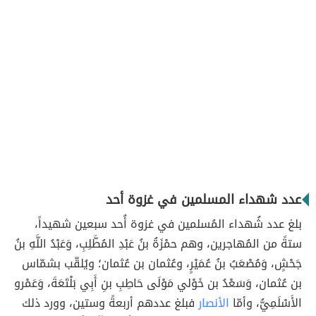
عدد شهداء المسلمين في غزوة أحد
بلغ عدد شُهداء المُسلمين في غزوة أُحد سبعين شهيداً،
ستةً من المُهاجرين، وهم حمْزَةُ بنُ عَبْدِ المُطَّلِبِ، وَعَبْدُ اللَّهِ بنُ
جَحْشٍ، وَمُصْعَبُ بنُ عُمَيْرٍ، وعُثمان بن عُثمان؛ ويُلقّب بشمّاس
بن عُثمان، وَسَعْدُ بن خَوْلي مَوْلَى حَاطِبِ بنِ أَبِي بَلْتَعَةَ، وَعَمْرو
الأَسْلَمِيُّ، وأمّا
الأنصار
فبلغ عددهم أربعةً وستين، وورد ذلك