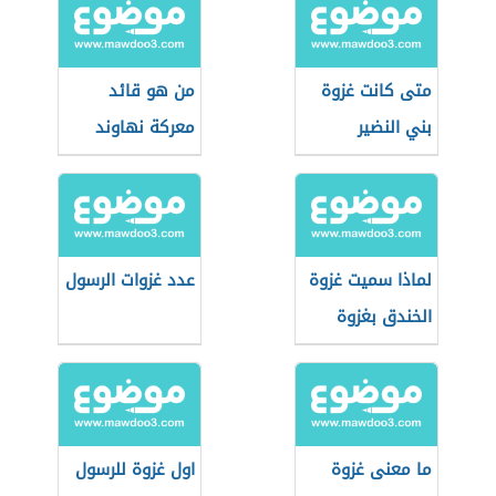
متى كانت غزوة
من هو قائد
بني النضير
معركة نهاوند
لماذا سميت غزوة
عدد غزوات الرسول
الخندق بغزوة
الأحزاب
ما معنى غزوة
اول غزوة للرسول