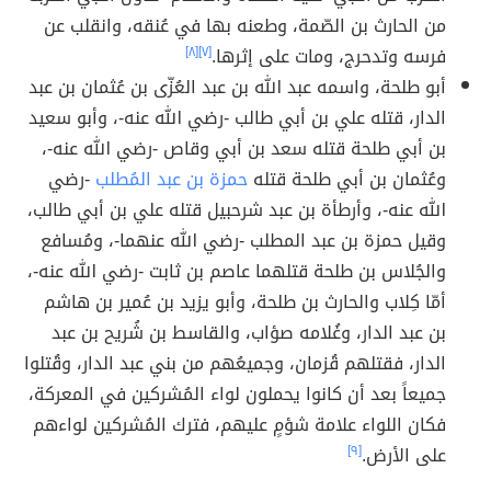
من الحارث بن الصّمة، وطعنه بها في عُنقه، وانقلب عن
فرسه وتدحرج، ومات على إثرها.
[٧]
[٨]
أبو طلحة، واسمه عبد الله بن عبد العُزّى بن عُثمان بن عبد
الدار، قتله علي بن أبي طالب -رضي الله عنه-، وأبو سعيد
بن أبي طلحة قتله سعد بن أبي وقاص -رضي الله عنه-،
وعُثمان بن أبي طلحة قتله
حمزة بن عبد المُطلب
-رضي
الله عنه-، وأرطأة بن عبد شرحبيل قتله علي بن أبي طالب،
وقيل حمزة بن عبد المطلب -رضي الله عنهما-، ومُسافع
والجُلاس بن طلحة قتلهما عاصم بن ثابت -رضي الله عنه-،
أمّا كِلاب والحارث بن طلحة، وأبو يزيد بن عُمير بن هاشم
بن عبد الدار، وغُلامه صؤاب، والقاسط بن شُريح بن عبد
الدار، فقتلهم قُزمان، وجميعُهم من بني عبد الدار، وقُتلوا
جميعاً بعد أن كانوا يحملون لواء المُشركين في المعركة،
فكان اللواء علامة شؤمٍ عليهم، فترك المُشركين لواءهم
على الأرض.
[٩]