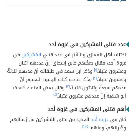
عدد قتلى المشركين في غزوة أحد
اختلف أهل المغازي والسِّيَر في عدد قتلى
المُشركين
في
غزوة أُحد، فقال بعضُهم كابن إسحاق: إنّ عددهم اثنان
وعشرون قتيلاً،
[١]
وذكر ابن سعد في طبقاته أنّ عددهم ثلاثةٌ
وعشرون قتيلاً،
[٢]
وذكر صاحب كتاب الرحيق المختوم أنّ
عددهم سبعةٌ وثلاثون قتيلاً،
[٣]
وقال بعض العلماء كمحمّد
أبو شهبة إنّ عددهم عشرون قتيلاً.
[٤]
أهم قتلى المشركين في غزوة أحد
كان في
غزوة أُحد
العديد من قتلى المُشركين من زُعمائِهِم
وكُبرائِهِم، ومنهم:
[٥]
[٦]