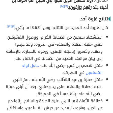
-تعالى-:
(وَلا تَحْسَبَنَّ الَّذِينَ قُتِلُوا فِي سَبِيلِ اللَّهِ أَمْواتاً بَلْ
أَحْياءٌ عِنْدَ رَبِّهِمْ يُرْزَقُونَ)
.
[١٦]
[١٧]
نتائج غزوة أحد
كان لغزوة أُحد العديد من النتائج، ومن أهمّها ما يأتي:
[١٨]
[١٩]
استشهاد سبعين من الصّحابة الكرام، ووصول المُشركين
للنبي -عليه الصلاة والسلام- في الغزوة، وقد جرحوا
وجهه، وكسروا رُباعيّته اليُمنى، ورموه بالحجارة، بالإضافة
إلى بيان مواقف العديد من الصّحابة في الدّفاع عنه.
مقتل مُصعب بن عُمير -رضي الله عنه-
حامل لواء
المُسلمين
في المعركة.
مقتل حمزة بن عبد المُطّلب -رضي الله عنه-، عمّ النبي
-عليه الصلاة والسلام- على يد وحشيّ، بعد أن أبلى حمزة
-رضي الله عنه- بلاءً حسناً في المعركة.
مُخالفة الرُّماة لأمر النبي -عليه الصلاة والسلام- بِنُزولهم
عن الجبل، وهُروب العديد من جيش المُسلمين، واستغلال