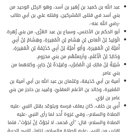
عبد الله بن حُميد بن زُهير بن أسد، وهو الرجُل الوحيد من
بني أسد في قتلى المُشركين، وقتله علي بن أبي طالب
-رضي الله عنه-.
أبو الحكم بن الأخنس، وسباع بن عبد العُزّى، من بني زُهرة.
الْوَلِيدُ بْنُ الْعَاصِ بْنِ هِشَامِ بْنِ الْمُغِيرَةِ، وهِشَامُ بْنُ أَبِي
أُمَيَّةَ بْنِ الْمُغِيرَةِ، وَأَبُو أُمَيَّةَ بْنُ أَبِي حُذَيْفَةَ بْنِ الْمُغِيرَةِ،
وَخَالِدُ بْنُ الْأَعْلَمِ، وأربَعتُهُم من بني مخزوم.
شَيْبَةُ بْنُ مَالِكِ بْنِ الْمُضَرَّبِ، وعُبَيْدَةُ بْنُ جَابِرٍ، وكلاهما من
بني عامر.
أمية بن أبي حُذيفة، وعُثمان بن عبد الله بن أبي أمية بن
المُغيرة، وخالد بن الأعلم العقليّ، وعُبيد بن حاجز من بني
عامر بن لؤي.
أُبي بن خلف، كان يعلف فرسه ويتوعّد بقتل النبي -عليه
الصلاة والسلام-، وفي غزوة أُحد لما رأى النبي -عليه
الصلاة والسلام- قال: "أي مُحمد، لا نَجَوْتُ إنْ نَجَوْتَ"، فلما
اقترب من النبي -عليه الصلاة والسلام- تناول النبيّ الحربة