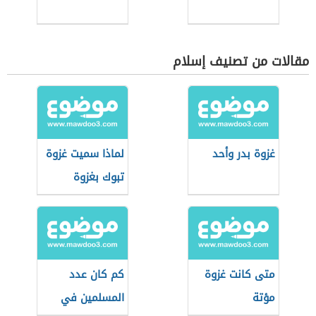
مقالات من تصنيف إسلام
غزوة بدر وأحد
لماذا سميت غزوة
تبوك بغزوة
العسرة
متى كانت غزوة
كم كان عدد
مؤتة
المسلمين في