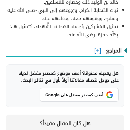
خالد بن الوليد ذلك وحصاره للمُسلمين.
ثبات الصّحابة الكرام، ورُجوعهم إلى النبي -صلى الله عليه
وسلم-، ووقوفهم معه، ودفاعهم عنه.
تمثيل المُشركين بأجساد الصّحابة الشُّهداء، كتمثيل هند
بِجُثّة حمزة -رضي الله عنه-.
المراجع
هل يعجبك محتوانا؟ أضف موضوع كمصدر مفضل لديك
على جوجل لتصلك مقالاتنا أولاً بأول في نتائج البحث.
أضف كمصدر مفضل على Google
هل كان المقال مفيداً؟