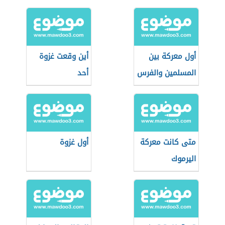
غزوة تبوك
أول معركة بين
أين وقعت غزوة
المسلمين والفرس
أحد
متى كانت معركة
أول غزوة
اليرموك