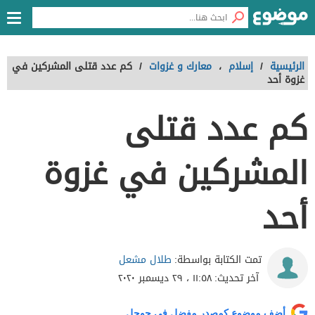
الرئيسية
/
إسلام
،
معارك و غزوات
/
كم عدد قتلى المشركين في
غزوة أحد
كم عدد قتلى
المشركين في غزوة
أحد
طلال مشعل
تمت الكتابة بواسطة:
آخر تحديث:
١١:٥٨ ، ٢٩ ديسمبر ٢٠٢٠
أضف موضوع كمصدر مفضل في جوجل