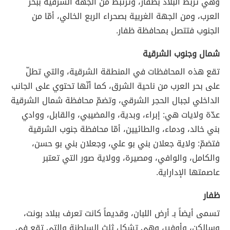
وهي تربط البلاد بظفار، وترتبط من الجهة الشرقية ببحر
العرب، ومن الجهة الغربية بصحراء الربع الخالي، أمّا من
الجنوب فتتصل بمحافظة ظفار.
شمال وجنوب الشرقية
تقع هذه المحافظات في المنطقة الشرقية، والتي تطلّ
على بحر العرب من ناحية الشرق، كما أنّها تحتوي على الجانب
الداخلي لجبال الحجر الشرقي، وتضمّ محافظة شمال الشرقية
عدّة ولايات هي: إبراء، وبدية، والمضيبي، والقابل، ووادي
بني خالد، ودماء، والطائيين، أمّا محافظة جنوب الشرقية
فتضمّ: ولاية جعلان بني بو علي، وجعلان بني بو حسن،
والكامل، والوافي، ومصيرة، وولاية صور التي تعتبر
عاصمتها الإداراية.
ظفار
تسمى أيضاً بـ أرض اللبان، وقديماً كانت تعرف ببلاد بونت،
وسالكن، وأوفير، وهي تشكل ثلث السلطنة والتي تقع في