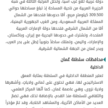
دولةٌ عربيةٌ تقع غرب آسيا، وتحتل المرتبة الثالثة في شبه
الجزيرة العربية من ناحية المساحة إذ تبلغ مساحتها حوالي
309.500 كيلومترٍ مربعٍ، أمّا حدودها فتحدها من الشمال
المملكة العربية السعودية، ومن الغرب الجهورية اليمنية،
أمّا من الشمال الشرقي فتحدها دولة الإمارات العربية
المتحدة، وتشترك في حدودها البحرية مع إيران، وباكستان،
والإمارات، واليمن، وتمتلك ساحلاً جنوبياً يُطل على بحر العرب،
وبحر عُمان من الجهة الشمالية الشرقية.
محافظات سلطنة عُمان
الداخلية
تعتبر المنطقة الداخلية في السلطنة بمثابة العمق
الاستراتيجي لها، فهي تحتوي على ثماني ولاياتٍ، وأشهرها
ولاية نزوى، وهي عاصمة عُمان، كما أنّها المركز العلمي،
والثقافي للسلطنة منذ القدم، بالإضافة لذلك فهي تضمّ
العديد من الأماكن الأثرية، والمشاهد الخلابة، وقد تمّ مؤخراً