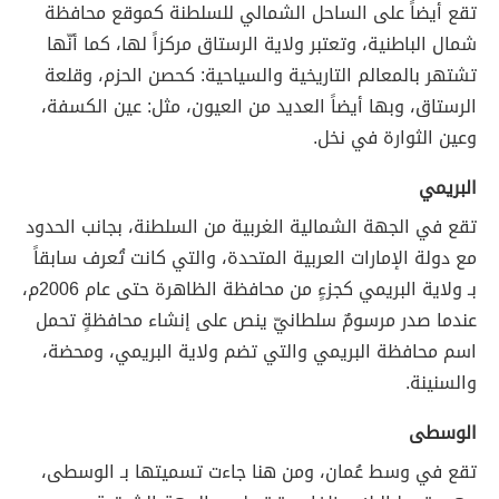
تقع أيضاً على الساحل الشمالي للسلطنة كموقع محافظة
شمال الباطنية، وتعتبر ولاية الرستاق مركزاً لها، كما أنّها
تشتهر بالمعالم التاريخية والسياحية: كحصن الحزم، وقلعة
الرستاق، وبها أيضاً العديد من العيون، مثل: عين الكسفة،
وعين الثوارة في نخل.
البريمي
تقع في الجهة الشمالية الغربية من السلطنة، بجانب الحدود
مع دولة الإمارات العربية المتحدة، والتي كانت تُعرف سابقاً
بـ ولاية البريمي كجزءٍ من محافظة الظاهرة حتى عام 2006م،
عندما صدر مرسومٌ سلطانيّ ينص على إنشاء محافظةٍ تحمل
اسم محافظة البريمي والتي تضم ولاية البريمي، ومحضة،
والسنينة.
الوسطى
تقع في وسط عُمان، ومن هنا جاءت تسميتها بـ الوسطى،