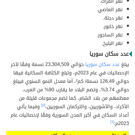
نهر الفرات.
نهر العاصي.
نهر دجلة.
نهر خابور.
نهر الساجور.
نهر البليخ.
عدد سكان سوريا
يبلغ
عدد سكان سوريا
حوالي 23,304,509 نسمة وفقًا لآخر
الإحصائيات في عام 2023م، وتبلغ الكثافة السكانية فيها
حوالي 126.49 نسمة/ كم²، أما معدل النمو السنوي فيبلغ
حوالي 3.74%، وتضم البلاد ما يقارب 90% من العرب،
معظمهم من بلاد الشام، كما تضم مجموعات قليلة من
الأكراد، والآشوريين، والتركمان السوريين،
[٥]
وفيما يأتي
أعداد السكان في أكبر المدن السورية وفقًا لإحصائيات عام
2023م:
[٦]