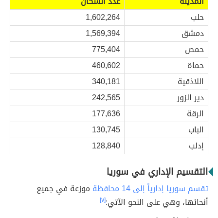
المدينة
عدد السكان
حلب
1,602,264
دمشق
1,569,394
حمص
775,404
حماة
460,602
اللاذقية
340,181
دير الزور
242,565
الرقة
177,636
الباب
130,745
إدلب
128,840
التقسيم الإداري في سوريا
تقسم سوريا إدارياً إلى 14 محافظة
موزعة في جميع
أنحائها، وهي على النحو الآتي:
[٧]