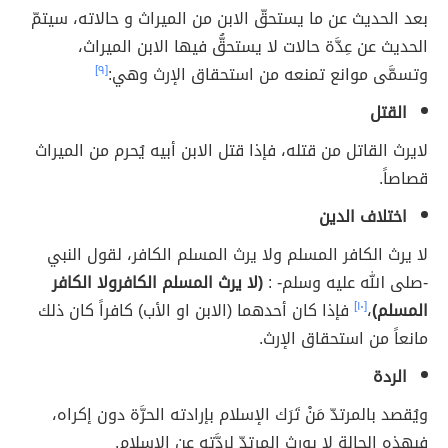
بعد الحديث عن ما يستحقّ الابن من الميراث و حالاته، سيتمّ
الحديث عن عِدَّة حالات لا يستحقُّ فيها الابن الميراث،
وتسمَّى موانع تمنعه من استحقاق الإرث وهي:
[٩]
القتل
لايرث القاتل من قتله، فإذا قتل الابن أبيه يُحرم من الميراث
قصاصاً.
اختلاف الدين
لا يرث الكافر المسلم ولا يرث المسلم الكافر، لقول النبي
-صلى الله عليه وسلم- :
(لا يرث المسلم الكافرولا الكافر
المسلم)
،
[١٠]
فإذا كان أحدهما (الابن او الأب) كافراً كان ذلك
مانعاً من استحقاق الإرث.
الردة
ويُقصد بالمرتدّ مَنْ تَرَك الإسلام بإرادته الحرَّة دون إكراه،
فبهذه الحالة لا يورث المرتدّ لرِدَّته عن الإسلام.