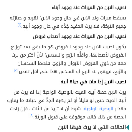
نصيب الابن من الميراث عند وجود أبناء
يسقط ميراث ولد الابن في حال وجود الابن؛ لقربه و حيازته
جميع التركة، فلا يرث الحفيد جَدَّه في حال وجود أبيه.
[٦]
نصيب الابن من الميراث عند وجود أصحاب فروض
يكون نصيب الابن عند وجود الفروض هو ما بقِي بعد توزيع
الفروض لأصحابها، وأقلُّه الرّبع والسدس؛ لأنَّ أكثر من يرث
معه من ذوي الفروض الأبوان والزوج، فلهما السدسان
والرّبع، فيبقى له الربع أو السدس هذا على أقل تقدير.
[٧]
نصيب الابن إذا مات في حياة أبيه
يرث الابن حصة أبيه الميت بالوصية الواجبة إذا لم يرث من
أبيه الميت حتى لو قليلاً أو لم يهبه الجَدُّ في حياته ما يقارب
مقدار
الوصية الواجبة
-شرط أن لا تزيد عن الثلث-، فإن زادت
الحصة عن ذلك كانت موقوفة على قبول الورثة.
[٨]
الحالات التي لا يرث فيها الابن