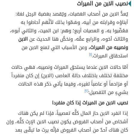
نصيب الابن من الميراث
يُعدُّ الابن من أصحاب العَصَبات، ويُقصد بعَصَبة الرجل لغة:
أبناؤه وقرابته من أبيه، وسُمّوا بذلك لأنَّهم أحاطوا به
فعُصِّبوا به، و العصبات أربع؛ وهم: ابن الميت، والثاني أبوه،
والثالث أخوه، والرابع عمُّه، ونخصُّ هنا الحديث عن
الابن
ونصيبه من الميراث،
وعن الأسباب التي تمنع الابن من
استحقاق الميراث.
[١]
أمّا حالات الابن عندما يستحق الميراث ونصيبه، فهي حالات
مختلفة تختلف باختلاف حالة العاصب (الابن) إن كان منفرداً
أو مزاحماً أو عاصباً لغيره، وفيما يأتي ذكر هذه الحالات
بشيءٍ من التفصيل:
[٢]
نصيب الابن من الميراث إذا كان منفردا
إذا انفرد الابن حاز المال كلُّه تعصيباً، فإذا لم يكن هناك
أشخاص من أصحاب الفروض يكون نصيب الابن الإرث كلُّه، وإن
كان هناك أحدٌ من أصحاب الفروض فإنَّه يرث ما تبقَّى بعد