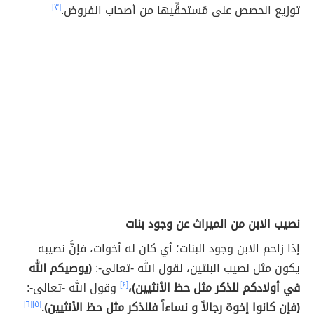
توزيع الحصص على مُستحقِّيها من أصحاب الفروض.
[٣]
نصيب الابن من الميراث عن وجود بنات
إذا زاحم الابن وجود البنات؛ أي كان له أخوات، فإنَّ نصيبه
يكون مثل نصيب البنتين، لقول الله -تعالى-:
(يوصيكم الله
في أولادكم للذكر مثل حظ الأنثيين)،
[٤]
وقول الله -تعالى-:
(فإن كانوا إخوة رجالاً و نساءاً فللذكر مثل حظ الأنثيين).
[٥]
[٦]