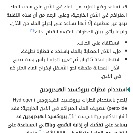
قد يُساعد وضع المزيد من الماء في الأذن على سحب الماء
المتراكم في الأذن الخارجية، وعلى الرغم من أن هذه التقنية
تبدو غير منطقية إلّا أنها تساعد على إخراج الماء من الأذن،
وفيما يأتي بيان الخطوات المتبعة للقيام بذلك:
[٢]
الاستلقاء على الجانب.
ملء الأذن المصابة بالماء باستخدام قطارة نظيفة.
الانتظار لمدة 5 ثوان ثم تغيير اتجاه الرأس بحيث تصبح
الأذن المصابة متجهة نحو الأسفل لإخراج الماء المتراكم
في الأذن.
استخدام قطرات بيروكسيد الهيدروجين
يُنصح باستخدام قطرات بيروكسيد الهيدروجين (Hydrogen
peroxide) لتصريف الماء المتراكم في الأذن الخارجية؛ فقد
أشار الدكتور جيثاناميست "بأنّ
بيروكسيد الهيدروجين قد
يساعد على تفكيك أو إذابة الشمع، وبالتالي المساعدة على
[١]