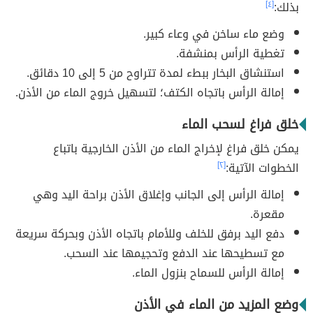
بذلك:
[٤]
وضع ماء ساخن في وعاء كبير.
تغطية الرأس بمنشفة.
استنشاق البخار ببطء لمدة تتراوح من 5 إلى 10 دقائق.
إمالة الرأس باتجاه الكتف؛ لتسهيل خروج الماء من الأذن.
خلق فراغ لسحب الماء
يمكن خلق فراغ لإخراج الماء من الأذن الخارجية باتباع
الخطوات الآتية:
[٢]
إمالة الرأس إلى الجانب وإغلاق الأذن براحة اليد وهي
مقعرة.
دفع اليد برفق للخلف وللأمام باتجاه الأذن وبحركة سريعة
مع تسطيحها عند الدفع وتحجيمها عند السحب.
إمالة الرأس للسماح بنزول الماء.
وضع المزيد من الماء في الأذن