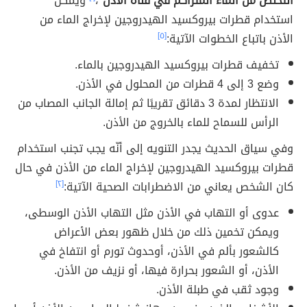
التخلص من الماء المتراكم في قناة الأذن
"،
ويُمكن
استخدام قطرات بيروكسيد الهيدروجين لإخراج الماء من
الأذن باتباع الخطوات الآتية:
[٥]
تخفيف قطرات بيروكسيد الهيدروجين بالماء.
وضع 3 إلى 4 قطرات من المحلول في الأذن.
الانتظار لمدة 3 دقائق تقريبًا ثم إمالة الجانب المصاب من
الرأس للسماح للماء بالخروج من الأذن.
وفي سياق الحديث يجدر التنويه إلى أنّه يجب تجنب استخدام
قطرات بيروكسيد الهيدروجين لإخراج الماء من الأذن في حال
كان الشخص يعاني من الاضطرابات الصحية الآتية:
[٢]
عدوى أو التهاب في الأذن مثل التهاب الأذن الوسطى،
ويمكن تخمين ذلك من خلال ظهور بعض الأعراض
كالشعور بألم في الأذن، أوحدوث تورم أو انتفاخ في
الأذن، أو الشعور بحرارة فيها، أو نزيف من الأذن.
وجود ثقب في طبلة الأذن.