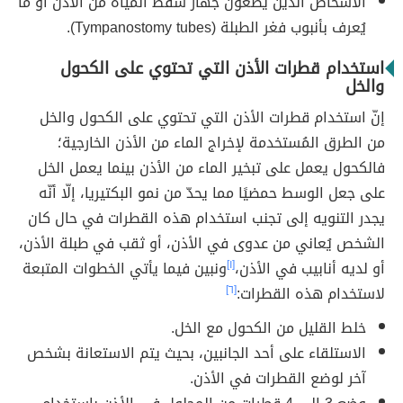
الأشخاص الذين يضعون جهاز شفط المياه من الأذن أو ما
يُعرف بأنبوب فغر الطبلة (Tympanostomy tubes).
استخدام قطرات الأذن التي تحتوي على الكحول
والخل
إنّ استخدام قطرات الأذن التي تحتوي على الكحول والخل
من الطرق المُستخدمة لإخراج الماء من الأذن الخارجية؛
فالكحول يعمل على تبخير الماء من الأذن بينما يعمل الخل
على جعل الوسط حمضيًا مما يحدّ من نمو البكتيريا، إلّا أنّه
يجدر التنويه إلى تجنب استخدام هذه القطرات في حال كان
الشخص يُعاني من عدوى في الأذن، أو ثقب في طبلة الأذن،
أو لديه أنابيب في الأذن،
[١]
ونبين فيما يأتي الخطوات المتبعة
لاستخدام هذه القطرات:
[٦]
خلط القليل من الكحول مع الخل.
الاستلقاء على أحد الجانبين، بحيث يتم الاستعانة بشخص
آخر لوضع القطرات في الأذن.