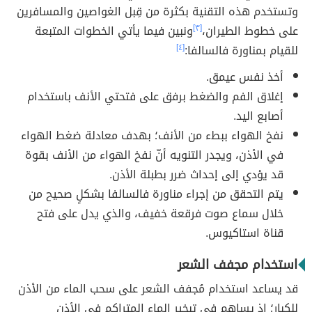
وتستخدم هذه التقنية بكثرة من قِبل الغواصين والمسافرين
على خطوط الطيران،
[٣]
ونبين فيما يأتي الخطوات المتبعة
للقيام بمناورة فالسالفا:
[٤]
أخذ نفس عيمق.
إغلاق الفم والضغط برفق على فتحتي الأنف باستخدام
أصابع اليد.
نفخ الهواء ببطء من الأنف؛ بهدف معادلة ضغط الهواء
في الأذن، ويجدر التنويه أنّ نفخ الهواء من الأنف بقوة
قد يؤدي إلى إحداث ضرر بطبلة الأذن.
يتم التحقق من إجراء مناورة فالسالفا بشكلٍ صحيح من
خلال سماع صوت فرقعة خفيف، والذي يدل على فتح
قناة استاكيوس.
استخدام مجفف الشعر
قد يساعد استخدام مُجفف الشعر على سحب الماء من الأذن
للكبار؛ إذ يساهم في تبخير الماء المتراكم في الأذن