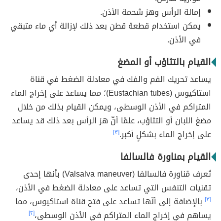
إمالة الرأس وهز شحمة الأذن.
يمكن استخدام قطعة قطن بعد ذلك لإزالة أي ماء متبقي
في الأذن.
القيام بالتثاؤب أو المضغ
يساعد تحريك الفم والفك في معادلة الضغط في قناة
استاكيوس (Eustachian tubes)؛ مما يساعد على إخراج الماء
المتراكم في الأذن الوسطى، ويمكن القيام بذلك من خلال
مضغ اللبان أو التثاؤب، علمًا أنّ هز الرأس بعد ذلك قد يساعد
على إخراج الماء بشكلٍ أكبر.
[٣]
القيام بمناورة فالسالفا
تُعرف مُناورة فالسالفا (Valsalva maneuver) بأنها إحدى
تقنيات التنفس التي تساعد على معادلة الضغط في الأذن،
[٣]
بالإضافة إلى أنّها تساعد على فتح قناة استاكيوس، مما
يساهم في إخراج الماء المتراكم في الأذن الوسطى،
[٢]