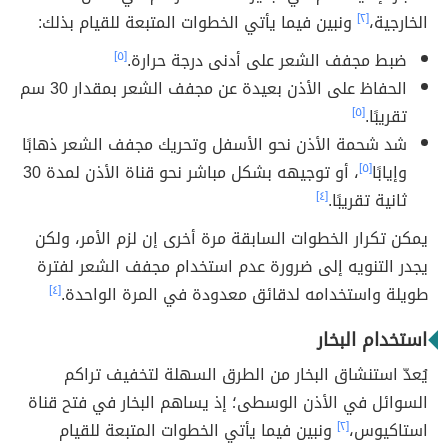
الخارجية،
[٢]
ونبين فيما يأتي الخطوات المتبعة للقيام بذلك:
ضبط مجفف الشعر على أدنى درجة حرارة.
[٥]
الحفاظ على الأذن بعيدة عن مجفف الشعر بمقدار 30 سم
تقريبًا.
[٥]
شد شحمة الأذن نحو الأسفل وتحريك مجفف الشعر ذهابًا
وإيابًا
[٥]
، أو توجيهه بشكل مباشر نحو قناة الأذن لمدة 30
ثانية تقريبًا.
[٤]
يمكن تكرار الخطوات السابقة مرة أخرى إن لزم الأمر، ولكن
يجدر التنويه إلى ضرورة عدم استخدام مجفف الشعر لفترة
طويلة واستخدامه لدقائق معدودة في المرة الواحدة.
[٤]
استخدام البخار
يُعدّ استنشاق البخار من الطرق السهلة لتخفيف تراكم
السوائل في الأذن الوسطى؛ إذ يساهم البخار في فتح قناة
استاكيوس،
[٢]
ونبين فيما يأتي الخطوات المتبعة للقيام