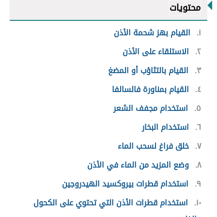
محتويات
١
القيام بهز شحمة الأذن
٢
الاستلقاء على الأذن
٣
القيام بالتثاؤب أو المضغ
٤
القيام بمناورة فالسالفا
٥
استخدام مجفف الشعر
٦
استخدام البخار
٧
خلق فراغ لسحب الماء
٨
وضع المزيد من الماء في الأذن
٩
استخدام قطرات بيروكسيد الهيدروجين
١٠
استخدام قطرات الأذن التي تحتوي على الكحول