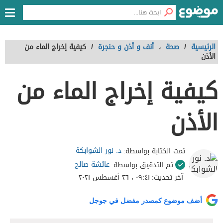
الرئيسية
/
صحة
،
أنف و أذن و حنجرة
/
كيفية إخراج الماء من
الأذن
كيفية إخراج الماء من
الأذن
د. نور الشوابكة
تمت الكتابة بواسطة:
عائشة صالح
تم التدقيق بواسطة:
آخر تحديث:
٠٩:٤١ ، ٢٦ أغسطس ٢٠٢١
أضف موضوع كمصدر مفضل في جوجل