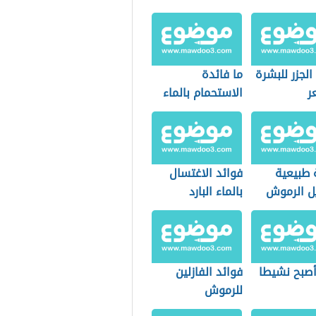
الجزر للبشرة
ما فائدة
ر
الاستحمام بالماء
البارد
طبيعية
فوائد الاغتسال
ل الرموش
بالماء البارد
صبح نشيطا
فوائد الفازلين
للرموش