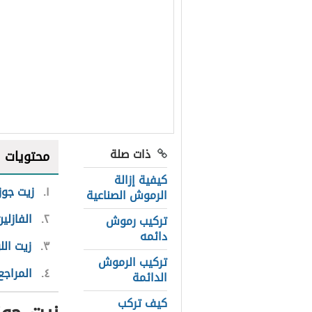
ذات صلة
محتويات
كيفية إزالة
١
زيت جوز
الرموش الصناعية
٢
الفازلي
تركيب رموش
دائمه
٣
زيت الل
تركيب الرموش
٤
المراجع
الدائمة
كيف تركب