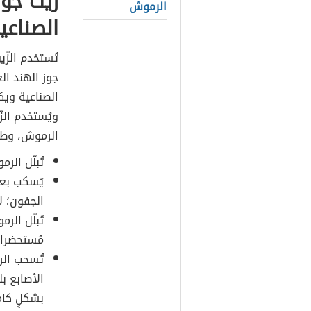
زيت جوز
الرموش
الصناعي
تُستخدم الزّي
جوز الهند الغ
الصناعية ويك
ويُستخدم الز
الرموش، وطر
تُبلّل الر
يُسكب بعض
الجفون؛ ل
تُبلّل الر
مُستحضرات
تُسحب الر
الأصابع بل
بشكلٍ كام