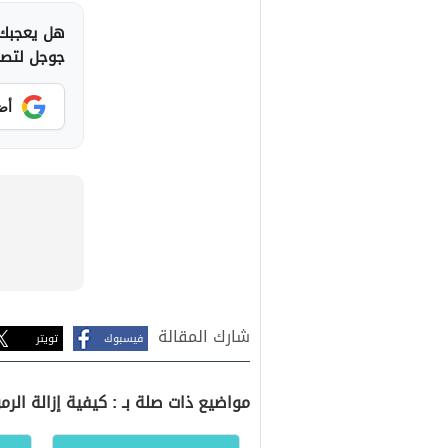
هل يعجبك 
جوجل لتصلك
أض
شارك المقالة
فيسبوك
تويتر
مواضيع ذات صلة بـ : كيفية إزالة الر