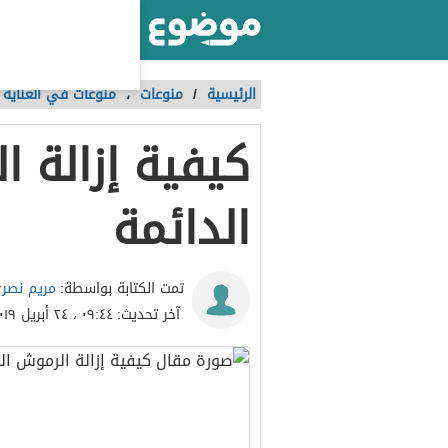
أكبر موقع عربي بالعالم
الرئيسية
/
منوعات
،
منوعات في العناية ب
كيفية إزالة ا
الدائمة
مريم نصري
تمت الكتابة بواسطة:
آخر تحديث:
٠٩:٤٤ ، ٢٤ أبريل ٢٠١٩