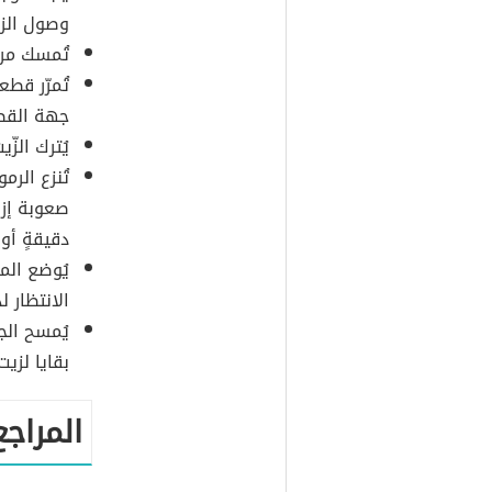
وصول الزي
تُمسك مرآ
تُمرّر قط
جهة القطن
يُترك الز
تُنزع الر
صعوبة إزال
دقيقةٍ أو
يُوضع الم
الانتظار ل
يُمسح الجف
بقايا لزيت 
المراجع