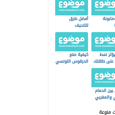
صابونة
أفضل طرق
للتنحيف
ؤثر نمط
كيفية صنع
 على طاقتك
الحرقوس التونسي
بية؟
بين الحمام
ي والمغربي
ت منوعة