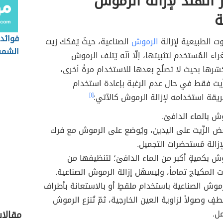
 الهند لإزالة الرموش
ة
فوائد
وت الطبيعية لإزالة
الرموش
الصناعية، حيثُ يُفكك زيت
الشم
راء المُستخدم لتثبيتها، إلّا أنّه يُتلف الرموش
سّرها بحيث لا تصلُح بعدها للاستخدام مرةً أخرى،
ّيت فقط في حال عدم الرغبة بإعادة استخدام
يقة استخدامه لإزالة الرموش كالآتي:
[١]
موش بالماء الدافئ.
 الزّيت على اليدين، ويُوضع على الرموش مع فرك
إزالة مُستحضرات التجميل.
موش بكميةٍ أكبر من الماء الدافئ؛ لتنظيفها من
 المكياج تماماً، ولِيسهُل إزالة الرموش الصناعية.
موش الصناعية باستخدام ملقطٍ أو بالاستعانة بأطراف
طفٍ وصولاً لزاوية العين الخارجية، ثمّ تُنزع الرموش
ل.
مقالا