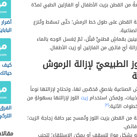
ةً من القطن بزيت الأطفال أو الفازلين الطبي لمدّة
عة القطن على طول خط الرمش؛ حتّى تسقط وتُنزع
أضرار 
البابايا
صناعية.
نين بقماشٍ قطنيٍّ مُبلّل، ثمّ يُغسل الوجه بالماء
الة أيّ فائضٍ من الفازلين أو زيت الأطفال.
وز الطبيعيّ لإزالة الرموش
كيف ي
ة
حياتك
الإيجا
الصناعية بلاصقٍ مُخصّصٍ لها، وتحتاج لإزالتها نوعاً
ُذيبات، ويُمكن استخدام
زيت
اللوز لإزالتها بسهولةٍ من
لخطوات الآتية:
[٣]
الفرق 
الترك
عة من القطن بزيت اللوز وتُمسح عبر حافة زجاجة الزيت؛
ّ فائض.
مقالا
وجه بشكلٍ موازٍ للسقف أو يمكن الاستلقاء؛ لتجنب