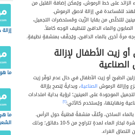
راء الزائد على خط الرموش، ويُمكن إضافة القليل من
لهند للمُساعدة في إزالة لاصق الرموش.
ينين للتخلّص من بقايا الزّيت ومُستحضرات التجميل،
الصابون والماء الدافئ لتنظيف الوجه كاملاً.
إزالة 
جه مرةً أخرى بالماء الدافئ، ويُجفّف بمنشفةٍ نظيفةٍ.
 أو زيت الأطفال لإزالة
الصناعية
ما هو 
زلين الطبيّ أو زيت الأطفال في حال عدم توفّر زيت
نزع وإزالة الرموش
الصناعية
، وبدايةً يُنصح بإزالة
تجميل الموجودة على العينين؛ لرؤية بداية امتدادات
عية ونهايتها، ويُستخدم كالآتي:
[٢]
 بالماء الساخن، وتُلفّ منشفةً قطنيةً حول الرأس.
ما هي 
الشعر
تُعرّض البشرة لبخار الماء لمدةٍ تتراوح من 5-10 دقائق؛ وذلك
 التصاق الغراء.