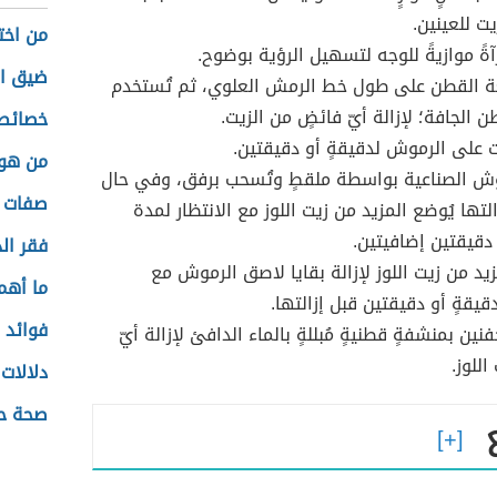
ت للعينين.
من اختر
ةً موازيةً للوجه لتسهيل الرؤية بوضوح.
ضيق ال
عة القطن على طول خط الرمش العلوي، ثم تُستخدم
 الجافة؛ لإزالة أيّ فائضٍ من الزيت.
خصائص
ّيت على الرموش لدقيقةٍ أو دقيقتين.
من هو 
موش الصناعية بواسطة ملقطٍ وتُسحب برفق، وفي حال
صفات ا
تها يُوضع المزيد من زيت اللوز مع الانتظار لمدة
 دقيقتين إضافيتين.
فقر الد
زيد من زيت اللوز لإزالة بقايا لاصق الرموش مع
ما أهم
دقيقةٍ أو دقيقتين قبل إزالتها.
فوائد 
نين بمنشفةٍ قطنيةٍ مُبللةٍ بالماء الدافئ لإزالة أيّ
اللوز.
دلالات 
صحة حد