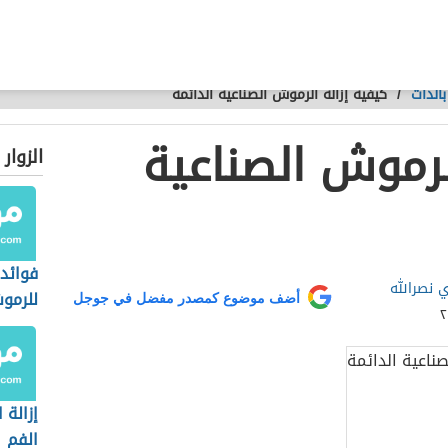
الذات
/
كيفية إزالة الرموش الصناعية الدائمة
لرموش الصناعية
الزوار
فوائد 
 نصرالله
للرمو
أضف موضوع كمصدر مفضل في جوجل
إزالة 
الفم