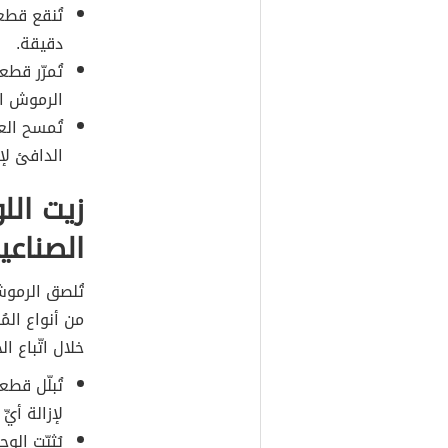
تُنقع قطع
دقيقة.
تُمرّر قط
الرموش ال
تُمسح العي
الدافئ لإز
زيت الل
الصناعي
تُلصق الرموش 
من أنواع الم
خلال اتّباع ا
تُبلّل قط
لإزالة أيِ
يُثبّت ال