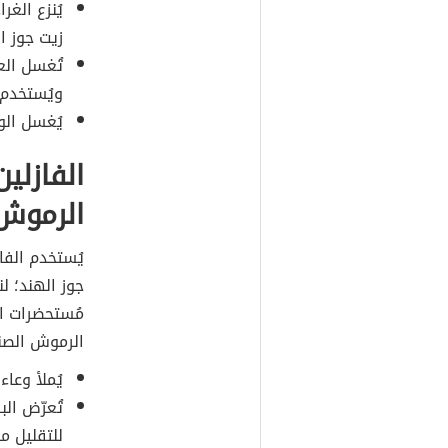
يُنزع الغ
زيت جوز ا
تُغسل الع
ويُستخدم 
يُغسل الو
الفازلين
الرموش 
يُستخدم الفا
جوز الهند؛ ل
مُستحضرات ال
الرموش الصنا
يُملأ وعاء
للتقليل من