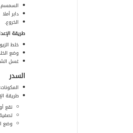
السمسم.
دابر أملا
الخروع.
طريقة الإعدا
خلط الزي
وضع الخل
غسل الشع
السدر
المكونات:
طريقة الإ
نقع أو
تصفية 
وضع ال