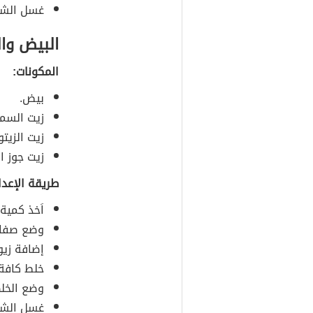
غسل الشعر
البيض وال
المكونات:
بيض.
زيت السم
زيت الزيتو
زيت جوز ا
طريقة الإعدا
اَخذ كمية
وضع صفار 
إضافة زيو
خلط كافة
وضع الخلط
غسل الشع