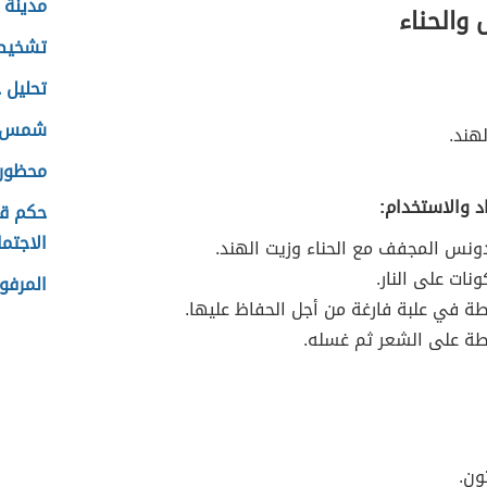
مدينة 
والحناء
تشخيص 
تحليل 
شمس ا
لهند.
محظورا
د والاستخدام:
حكم قص
الاجتم
ونس المجفف مع الحناء وزيت الهند.
نات على النار.
المرفو
ة في علبة فارغة من أجل الحفاظ عليها.
طة على الشعر ثم غسله.
ون.