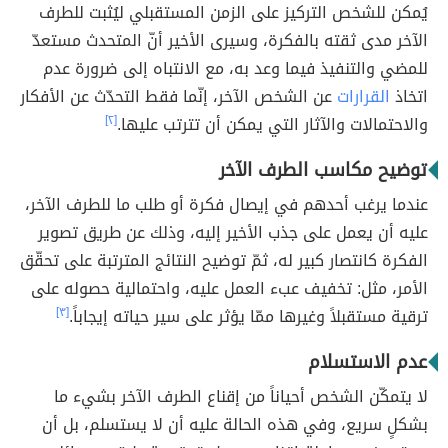
يُمكن للشخص التركيز على الزمن المستقبلي ليُثبت للطرف
الآخر مدى ثقته بالفكرة، وسيرى الأخير أنّ المتحدث مستعدّ
للمضي والتنفيذ فيما وعد به، مع الانتباه إلى ضرورة عدم
اتخاذ
القرارات
عن الشخص الآخر، إنّما فقط التحدّث عن الأفكار
والاحتمالات والآثار التي يمكن أن تترتب عليها.
[٢]
توضيح مكاسب الطرف الآخر
عندما يرغب أحدهم في إيصال فكرة أو طلب ما للطرف الآخر،
عليه أن يعمل على جذب الأخير إليه، وذلك عن طريق تصوير
الفكرة كانتصار كبير له، ثمّ توضيح النتائج المترتبة على تحقّق
الأمر، مثل: تخفيف عبء العمل عليه، واحتمالية حصوله على
ترقية مستقبلاً وغيرها ممّا يؤثر على سير حياته إيجاباً.
[٣]
عدم الاستسلام
لا يتمكّن الشخص أحياناً من إقناع الطرف الآخر بشيء ما
بشكلٍ سريع، وفي هذه الحالة عليه أن لا يستسلم، بل أن