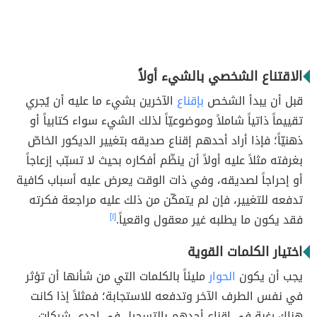
الاقتناع الشخصي بالشيء أولاً
قبل أن يبدأ الشخص
بإقناع
الآخرين بشيء ما عليه أن يُجري
تقييماً ذاتياً شاملاً وموضوعيّاً لذلك الشيء سواء كتابياً أو
ذهنيّاً؛ فإذا أراد أحدهم إقناع صديقه بتغيير الديكور الخاصّ
بغرفته مثلاً عليه أولاً أن ينظّم أفكاره بحيث لا تسبّب إزعاجاً
أو إحراجاً لصديقه، وفي ذات الوقت يعرض عليه أسباب كافية
تدفعه للتغيير، فإن لم يتمكّن من ذلك عليه مراجعة فكرته
فقد يكون ما يطلبه غير معقول واقعياً.
[١]
اختيار الكلمات القوية
يجب أن يكون
الحوار
مليئاً بالكلمات التي من شأنها أن تؤثر
في نفس الطرف الآخر وتدفعه للاستجابة؛ فمثلاً إذا كانت
هناك رغبة في إقناع أحدهم بالتسجيل في إحدى شركات