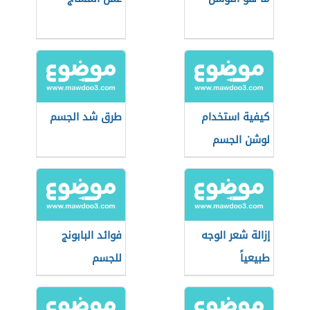
كيفية استخدام
طرق شد الجسم
لوشن الجسم
إزالة شعر الوجه
فوائد البابونج
طبيعياً
للجسم