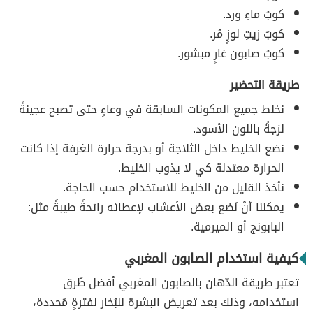
كوبُ ماءِ ورد.
كوبُ زيتِ لوزٍ مُر.
كوبُ صابون غارٍ مبشور.
طريقة التحضير
نخلط جميع المكونات السابقة في وعاءٍ حتى تصبح عجينةً
لزجةً باللون الأسود.
نضع الخليط داخل الثلاجة أو بدرجة حرارة الغرفة إذا كانت
الحرارة معتدلة كي لا يذوب الخليط.
نأخذ القليل من الخليط للاستخدام حسب الحاجة.
يمكننا أنْ نَضع بعض الأعشاب لإعطائه رائحةً طيبةً مثل:
البابونج أو الميرمية.
كيفية استخدام الصابون المغربي
تعتبر طريقة الدّهان بالصابون المغربي أفضل طُرق
استخدامه، وذلك بعد تعريض البشرة للبُخار لفترةٍ مُحددة،