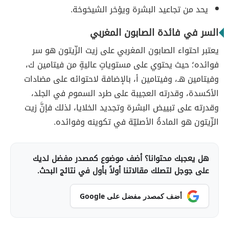
يحد من تجاعيد البشرة ويؤخر الشيخوخة.
السر في فائدة الصابون المغربي
يعتبر احتواء الصابون المغربي على زيت الزّيتون هو سر
فوائده؛ حيث يحتوي على مستوياتٍ عاليةٍ من فيتامين ك،
وفيتامين هـ، وفيتامين أ، بالإضافة لاحتوائه على مضادات
الأكسدة، وقدرته العجيبة على طرد السموم في الجلد،
وقدرته على تبييض البشرة وتجديد الخلايا، لذلك فإنَّ زيت
الزّيتون هو المادةُ الأصليّة في تكوينه وفوائده.
هل يعجبك محتوانا؟ أضف موضوع كمصدر مفضل لديك
على جوجل لتصلك مقالاتنا أولاً بأول في نتائج البحث.
أضف كمصدر مفضل على Google