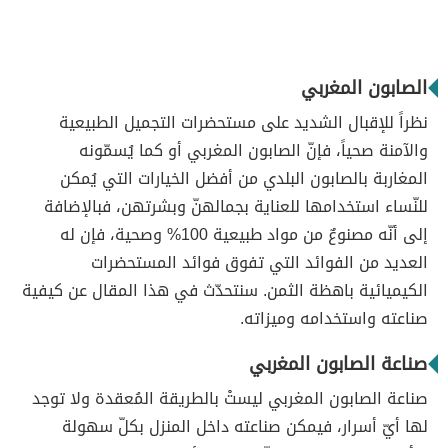
الصابون المغربي
نظراً للإقبال الشديد على مستحضرات التجميل الطبيعية
والآمنة صحياً، فإنّ الصابون المغربي أو كما يُسمّونه
المغاربة بالصابون البلدي من أفضل الخيارات التي يُمكن
للنّساء استخدامها للعناية بجمالهنّ وبشرتهن، فبالإضافة
إلى أنّه مصنوعٌ من مواد طبيعية 100% وصحية، فإن له
العديد من الفوائد التي تفوق فوائد المستحضرات
الكيميائية باهظة الثمن. سنتحدّث في هذا المقال عن كيفية
صناعته واستخدامه وميزاته.
صناعة الصابون المغربي
صناعة الصابون المغربي ليستْ بالطريقة المُعقدة ولا توجد
لها أيّ أسرار، فيمكن صناعته داخل المنزل بكلّ سهولة