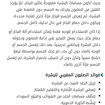
بحيث تَكون مساماتُ البشرة مَفتوحةً بتأثير البخار، ثمّ يؤخذ
القليل من الصابون ويُدلك به الجسم دون الضغط على
البشرة، ثم يُعرض الجسم للبخار مرّةً أخرى لفترة محددة،
ويكون داخل حمام البخار في حال تدليك كامل الجسم.
إذا كان الاستخدام للوجه فقط يُمكن استخدام آلة البخار أو
حمام بخار، حيث يعمل التبخير على إذابة الصابون ودخوله
داخل البشرة ويختفي تدريجياً، بعد ذلك يُغسل الجسم أو
الوجه بالماء دون أي حك، ثم يُحك الجسم بواسطة ليفةٍ
خشنةٍ نسبياً ولكنْ دون أن تتسبّب باحمرار البشرة، ثم يُغسل
الجسم مرّةً أخرى بالماء.
فوائد الصابون المغربي للبشرة
يُزيل الجلد الميت عن البشرة.
يُعطي البشرة النَّضارة والتفتيح المُمتاز.
يُنظّف مسامات الجلد من الشوائب والبثور السوداء.
يُنشِّط الدّورة الدموية.