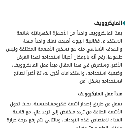
المايكروويف
يعدّ المايكروويف واحداً من الأجهزة الكهربائيّة شائعة
الاستخدام، فغالبية البيوت أصبحت تملك واحداً منها،
والهدف الأساسي منه هو تسخين الأطعمة المختلفة وليس
طهوها، رغم أنّه بالإمكان أحياناً استخدامه لهذا الغرض
الأخير، وسنعرض في هذا المقال مبدأ عمل المايكروويف،
وكيفية استخدامه، واستخدامات أخرى له، ثمّ أخيراً نصائح
لاستخدامه بشكل آمن.
مبدأ عمل المايكروويف
يعمل عن طريق إصدار أشعة كهرومغناطيسية، بحيث تحول
الأشعة الطاقة من تردد منخفض إلى تردد عالٍ، مع قابلية
الغذاء لامتصاص هذه الترددات، وبالتالي يتم رفع درجة حرارة
جزيئات الطعام وتسخينه.