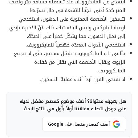
ابتعدي عن المايكروويف عند تشغيله مسافة متر ونصف
المتر كحدّ أدنى، تجنّباً للأشعة في حال تسرّبها.
لتسخين الأطعمة المحتوية على الدهون، استخدمي
أوعية البايركس وليس البلاستيك، ذلك لأنّ الأخيرة تؤدي
إلى تحلل الدهون، مما يشكّل خطراً على الصحّة.
استخدمي الأدوات المعدّة خصّصياً للمايكروويف.
نظّفي باب المايكروويف بشكل مستمر، حتّى لا تتجمع
الزيوت وبقايا الأطعمة التي تقلل من كفاءة
المايكروويف.
لا تفتحي الفرن أبداً أثناء عملية التسخين.
هل يعجبك محتوانا؟ أضف موضوع كمصدر مفضل لديك
على جوجل لتصلك مقالاتنا أولاً بأول في نتائج البحث.
أضف كمصدر مفضل على Google