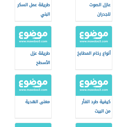
عازل الصوت
طريقة عمل السكر
للجدران
البني
أنواع رخام المطابخ
طريقة عزل
الأسطح
كيفية طرد الفأر
معنى الهدية
من البيت