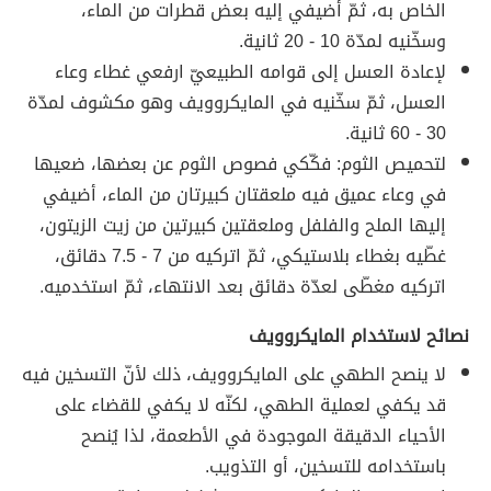
الخاص به، ثمّ أضيفي إليه بعض قطرات من الماء،
وسخّنيه لمدّة 10 - 20 ثانية.
لإعادة العسل إلى قوامه الطبيعيّ ارفعي غطاء وعاء
العسل، ثمّ سخّنيه في المايكروويف وهو مكشوف لمدّة
30 - 60 ثانية.
لتحميص الثوم: فكّكي فصوص الثوم عن بعضها، ضعيها
في وعاء عميق فيه ملعقتان كبيرتان من الماء، أضيفي
إليها الملح والفلفل وملعقتين كبيرتين من زيت الزيتون،
غطّيه بغطاء بلاستيكي، ثمّ اتركيه من 7 - 7.5 دقائق،
اتركيه مغطّى لعدّة دقائق بعد الانتهاء، ثمّ استخدميه.
نصائح لاستخدام المايكروويف
لا ينصح الطهي على المايكروويف، ذلك لأنّ التسخين فيه
قد يكفي لعملية الطهي، لكنّه لا يكفي للقضاء على
الأحياء الدقيقة الموجودة في الأطعمة، لذا يُنصح
باستخدامه للتسخين، أو التذويب.