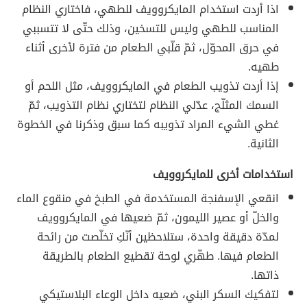
اذا أردت استخدام المايكروويف للطهي، فاختاري النظام
المناسب للطهي وليس للتسخين، وذلك حتّى لا تتسببي
في حرق المحوّل، ثمّ قلّبي الطعام من فترة لأخرى أثناء
طهيه.
إذا أردت تذويب الطعام في المايكروويف، مثل اللحم أو
السمك المثلّج، عدّلي النظام لتختاري نظام التذويب، ثمّ
غطي الشيء المراد تذويبه كما سبق وذكرنا في الخطوة
الثانية.
استخدامات أخرى للمايكروويف
انقعي الإسفنجة المستخدمة في الطبخ في منقوع الماء
والخلّ أو عصير الليمون، ثمّ ضعيها في المايكروويف
لمدّة دقيقة واحدة، ستلاحظين أنّكِ تخلّصت من رائحة
الطعام فيها. طهّري لوحة تقطيع الطعام بالطريقة
ذاتها.
لتفكيك السكر البني، ضعيه داخل الوعاء البلاستيكي