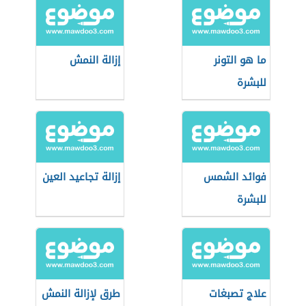
ما هو التونر
إزالة النمش
للبشرة
فوائد الشمس
إزالة تجاعيد العين
للبشرة
علاج تصبغات
طرق لإزالة النمش