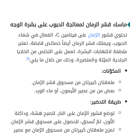
ماسك قشر الرمان لمعالجة الحبوب على بشرة الوجه
تحتوي قشور
الرّمان
على فيتامين C، الفعال في شفاء
الحبوب، ويمتلك قشر الرمان أيضاً خصائص قابضة، تعتبر
ملطفة لالتهابات البشرة، تعمل على التخلص من الخلايا
الجلدية الميّتة والمتضررة، وذلك من خلال ما يلي:
[١]
المكوّنات:
ملعقتان كبيرتان من مسحوق قشر الرّمان.
بعض من من عصير اللّيمون، أو ماء الورد.
طريقة التحضير:
توضع قشور الرّمان على النار، لتصبح هشة، وداكنة
اللّون، ثمّ تُسحق، للحصول على مسحوق قشر الرّمان.
تمزج ملعقتان كبيرتان من مسحوق الرّمان مع عصير