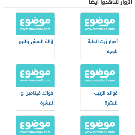
الزوار شاهدوا أيضاً
أضرار زيت الحلبة
إزالة النمش بالليزر
للوجه
فوائد الزبيب
فوائد فيتامين ج
للبشرة
للبشرة