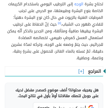
تحتاج بشرة
الوجه
إلى الترطيب اليومي باستخدام الكريمات
الخاصة بنوع البشرة وطبيعتها، مع الحرص على تجنب
المرطبات الغنية بالزيوت في حال كان نوع البشرة دهنياً؛
لتفادي ظهور حب الشباب،
[٥]
حيث إنّ الحفاظ على ترطيب
البشرة يبقيها صافيةً ومتألقة، ومن الجدير بالذكر أنّه يمكن
استعمال العسل كمرطبٍ طبيعي، لخصائصه المضادة
للجراثيم، حيث يتمّ وضعه على الوجه، وتركه لمدّة عشرين
دقيقة، ثمّ غسله بالماء الفاتر، للحصول على بشرةٍ رطبة،
وناعمة، وصافية.
المراجع
هل يعجبك محتوانا؟ أضف موضوع كمصدر مفضل لديك
على جوجل لتصلك مقالاتنا أولاً بأول في نتائج البحث.
أضف كمصدر مفضل على Google