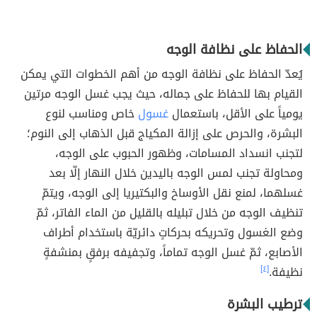
الحفاظ على نظافة الوجه
يُعدّ الحفاظ على نظافة الوجه من أهم الخطوات التي يمكن
القيام بها للحفاظ على جماله، حيث يجب غسل الوجه مرتين
يومياً على الأقل، باستعمال
غسول
خاص ومناسب لنوع
البشرة، والحرص على إزالة المكياج قبل الذهاب إلى النوم؛
لتجنب انسداد المسامات، وظهور الحبوب على الوجه،
ومحاولة تجنب لمس الوجه باليدين خلال النهار إلّا بعد
غسلهما، لمنع نقل الأوساخ والبكتيريا إلى الوجه، ويتمّ
تنظيف الوجه من خلال تبليله بالقليل من الماء الفاتر، ثمّ
وضع الغسول وتحريكه بحركاتٍ دائريّة باستخدام أطراف
الأصابع، ثمّ غسل الوجه تماماً، وتجفيفه برفقٍ بمنشفةٍ
نظيفة.
[٤]
ترطيب البشرة