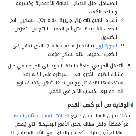
المشاكل؛ مثل التهاب اللفافة الأخمصية ومُتلازمة
وسادة الكعب.
أشباه الأفيونيّات (بالإنجليزية: Opioids)، لتسكين آلام
الكعب الشديدة؛ مثل ألم الكعب الناتج عن التعرّض
للكسور.
الكورتيزون
(بالإنجليزية: Cortisone)، الذي يُحقن في
الكعب لتخفيف الألم بشكلٍ مؤقت.
التدخل الجراحي:
عادةً ما يتمّ اللجوء إلى الجراحة في حال
فشلت الطُرق الأُخرى في السّيطرة على الألم بعد
استخدامها لمّدة تتراوح بين 6-12 شهر، وتختلف نوع
الجراحة تبعاً لمُسبب الألم في الكعب.
الوقاية من ألم كعب القدم
قد لا تكون الوقاية من جميع
الحالات المُسببة لآلام الكعب
أمراً مُمكناً، ولكن هناك بعض الأمور البسيطة التي يُمكن
اتباعها لتجنّب إصابة الكعب، وبالتالي منع الألم المُصاحب له