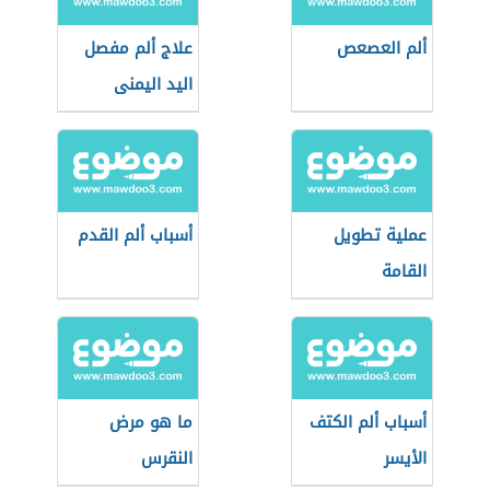
ألم العصعص
علاج ألم مفصل
اليد اليمنى
عملية تطويل
أسباب ألم القدم
القامة
أسباب ألم الكتف
ما هو مرض
الأيسر
النقرس