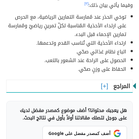
وفيما يأتي بيان ذلك:
[٣]
توخي الحذر عند مُمارسة التمارين الرياضية، مع الحرص
على ارتداء الأحذية المُناسبة لكلّ تمرينٍ رياضيّ ومُمارسة
تمارين الإحماء قبل البدء.
ارتداء الأحذية التي تُناسب القدم وتدعمها.
اتباع نظام غذائي صحّي.
الحصول على الراحة عند الشعور بالتعب.
الحفاظ على وزنٍ صحّي.
المراجع
هل يعجبك محتوانا؟ أضف موضوع كمصدر مفضل لديك
على جوجل لتصلك مقالاتنا أولاً بأول في نتائج البحث.
أضف كمصدر مفضل على Google