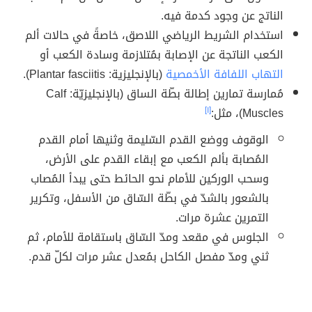
الناتج عن وجود كدمة فيه.
استخدام الشريط الرياضي اللاصق، خاصةً في حالات ألم
الكعب الناتجة عن الإصابة بمُتلازمة وسادة الكعب أو
التهاب اللفافة الأخمصية
(بالإنجليزية: Plantar fasciitis).
مُمارسة تمارين إطالة بطّة الساق (بالإنجليزيّة: Calf
Muscles)، مثل:
[١]
الوقوف ووضع القدم السّليمة وثنيها أمام القدم
المُصابة بألم الكعب مع إبقاء القدم على الأرض،
وسحب الوركين للأمام نحو الحائط حتى يبدأ المُصاب
بالشعور بالشدّ في بطّة السّاق من الأسفل، وتكرير
التمرين عشرة مرات.
الجلوس في مقعد ومدّ السّاق باستقامة للأمام، ثم
ثني ومدّ مفصل الكاحل بمُعدل عشر مرات لكلّ قدم.