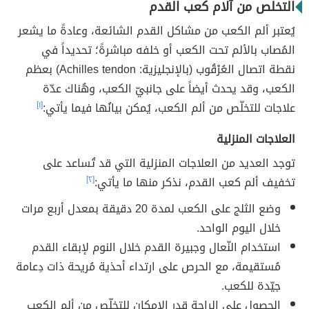
التخلص من آلام كعب القدم
يُعتبر ألم الكعب من مشاكل القدم الشائعة، وعادةً ما يشعر
المُصاب بالألم تحت الكعب أو خلفه مباشرةً؛ تحديداً في
نقطة اتصال العُرْقُوب (بالإنجليزية: Achilles tendon) بعظم
الكعب، وقد يحدث أيضاً على جانبيّ الكعب، وهُناك عدّة
علاجات للتخلّص من ألم الكعب، يُمكن بيانُها فيما يأتي:
[١]
العلاجات المنزلية
توجد العديد من العلاجات المنزلية التي قد تُساعد على
تخفيف ألم كعب القدم، نذكر منها ما يأتي:
[٢]
وضع الثلج على الكعب لمدة 20 دقيقة بمعدل أربع مرات
خلال اليوم الواحد.
استخدام النّعال وجبيرة القدم خلال النوم لإبقاء القدم
مُستقيمة، مع الحرص على ارتداء أحذية مُريحة ذات دِعامة
جيّدة للكعب.
الحصول على الراحة قدر الإمكان للتخلّص من ألم الكعب