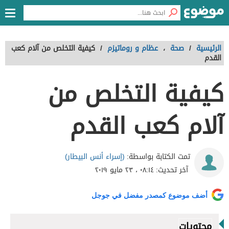
الرئيسية
/
صحة
،
عظام و روماتيزم
/
كيفية التخلص من آلام كعب
القدم
كيفية التخلص من
آلام كعب القدم
(إسراء أنس البيطار)
تمت الكتابة بواسطة:
آخر تحديث:
٠٨:١٤ ، ٢٣ مايو ٢٠١٩
أضف موضوع كمصدر مفضل في جوجل
محتويات