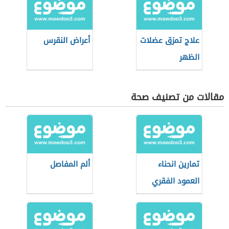
علاج تمزق عضلات
أعراض النقرس
الظهر
مقالات من تصنيف صحة
تمارين انحناء
ألم المفاصل
العمود الفقري