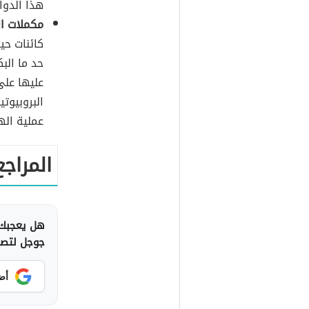
هذا الدوا
مكملات ال
كائنات حي
حد ما الب
عليها على
البروبيوت
عملية ال
المراجع
هل يعجبك 
جوجل لتصلك
أض