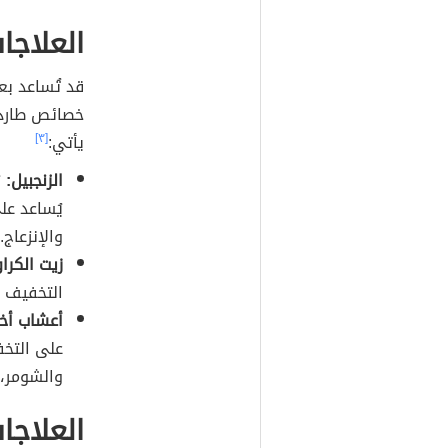
العلاجا
قد تُساعد بع
خصائص طاردة
يأتي:
[٣]
الزنجبيل:
ي
يُساعد عل
والإنزعاج.
زيت الكراو
التخفيف م
أعشاب أخ
على التخف
والشومر، 
العلاجا