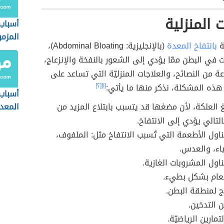
 المنزلية
أسباب
المزم
ة
بانتفاخ المعدة
(بالإنجليزية: Abdominal Bloating)،
ات في البطن ممّا يؤدي إلى الشعور بالنفخة والإنزعاج،
 من النصائح، والعلاجات المنزليّة التي تساعد على
هذه المشكلة، نذكر منها ما يأتي:
[١]
[٢]
أسباب
 العلكة، لأن مضغها قد يتسبب بابتلاع المزيد من
المعد
لتالي يؤدي إلى الانتفاخ.
تناول الأطعمة التي تُسبب الانتفاخ مثل: الملفوف،
اء، والعدس.
ناول المشروبات الغازية.
طعام بشكل بطيء.
 لمنطقة البطن.
ن التدخين.
مارين الرياضيّة.