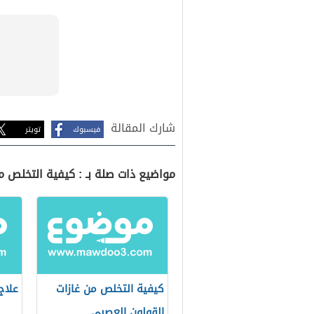
شارك المقالة
فيسبوك
تويتر
مواضيع ذات صلة بـ : كيفية التخلص م
كيفية التخلص من غازات
علاج
القولون العصبي