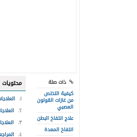
ذات صلة
محتويات
كيفية التخلص
١
العلاجات
من غازات القولون
العصبي
٢
العلاجا
علاج انتفاخ البطن
٣
العلاجا
انتفاخ المعدة
٤
المراجع