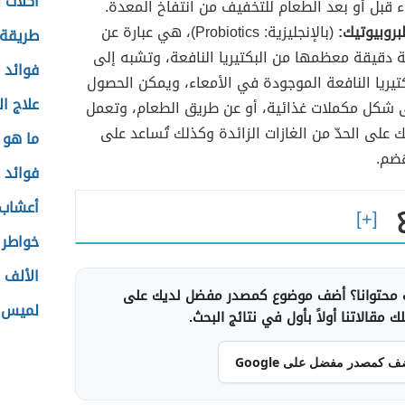
أكلات ل
ء قبل أو بعد الطعام للتخفيف من انتفاخ المعدة.
بروبيوتيك:
(بالإنجليزية: Probiotics)، هي عبارة عن
طريقة 
ة دقيقة معظمها من البكتيريا النافعة، وتشبه إلى
فوائد 
كتيريا النافعة الموجودة في الأمعاء، ويمكن الحصول
علاج ال
 شكل مكملات غذائية، أو عن طريق الطعام، وتعمل
يك على الحدّ من الغازات الزائدة وكذلك تُساعد على
ما هو ا
هضم.
فوائد 
أعشاب 
خواطر 
الألف ا
محتوانا؟ أضف موضوع كمصدر مفضل لديك على
لميس ا
 مقالاتنا أولاً بأول في نتائج البحث.
ف كمصدر مفضل على Google