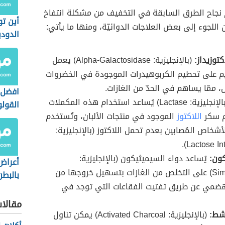
نجاح الطرق السابقة في التخفيف من مشكلة انتفاخ
أين تو
اللجوء إلى بعض العلاجات الدوائيّة، ومنها ما يأتي:
الدودي
كتوزيداز:
(بالإنجليزية: Alpha-Galactosidase) يعمل
يم على تحطيم الكربوهيدرات الموجودة في الخضروات
، ممّا يساهم في الحدّ من الغازات.
افضل ع
(بالإنجليزية: Lactase) يُساعد استخدام هذه المكملات
القول
 سكر
اللاكتوز
الموجود في منتجات الألبان، وتُستخدم
أشخاص المُصابين بعدم تحمل اللاكتوز (بالإنجليزية:
Lactose Int
ون:
يُساعد دواء السيميثيكون (بالإنجليزية:
أعراض
Simethicone) على التخلص من الغازات بتسهيل خروجها من
بالبطن
لهضمي عن طريق تفتيت الفقاعات التي توجد في
مقالا
شط:
(بالإنجليزية: Activated Charcoal) يمكن تناول