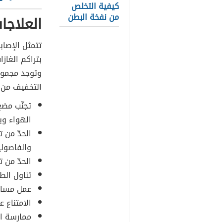
كيفية التخلص
من نفخة البطن
العلاجات
تتمثل الإصاب
بتراكم الغاز
وتوجد مجموعة
التخفيف من 
تجنّب مضغ
الهواء وبا
الحدّ من 
والفاصولي
الحدّ من ت
تناول ال
عمل مساج
الامتناع ع
ممارسة الت