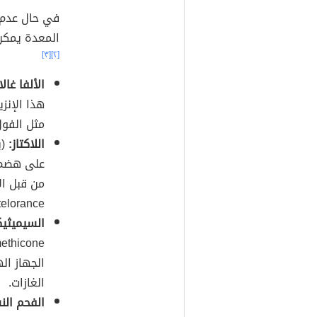
في حال عدم 
المعدة يمكن 
[٣]
[٢]
الألفا غالا
هذا الإنز
مثل الفول
اللاكتاز:
على هضم
من قبل ال
elorance).
السيميثيك
الجهاز ا
الغازات.
الفحم الن