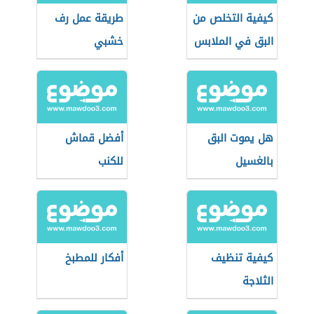
كيفية التخلص من
طريقة عمل رف
البق في الملابس
خشبي
هل يموت البق
أفضل قماش
بالغسيل
للكنب
كيفية تنظيف
أفكار للمطبخ
الثلاجة