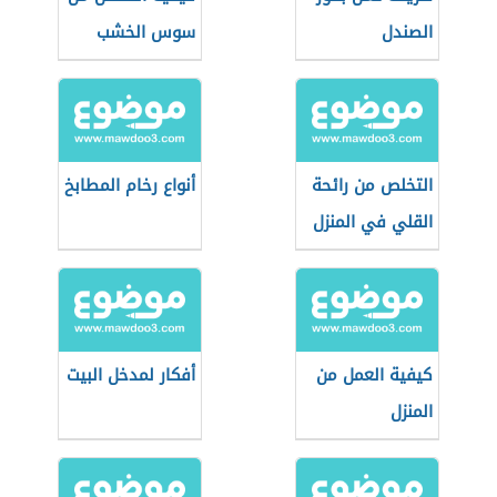
الصندل
سوس الخشب
التخلص من رائحة
أنواع رخام المطابخ
القلي في المنزل
كيفية العمل من
أفكار لمدخل البيت
المنزل