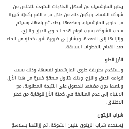
يعتبر المارشميلو من أسهل العلاجات المتبعة للتخلص من
شوكة السّمك، ويكون ذلك من خلال ملء الفم بكميّة كبيرة
من حلوى المارشميلو، ومضغها ببطء، ثم بلعها، وسيتم
سحب الشوكة بسبب قوام هذه الحلوى الدبق واللزج،
وإنزالها إلى المعدة، ويشار إلى ضرورة شرب كميّةٍ من الماء
بعد القيام بالخطوات السابقة.
الأرز الحلو
ويستخدم بطريقة حلوى المارشميلو نفسها، وذلك بسبب
قوامه الدبق واللزج، وذلك بتناول ملعقةٍ كبيرةٍ من هذا الأرز،
وبلعها دون مضغها للحصول على النتيجة المطلوبة، مع
الانتباه إلى عدم المبالغة في كميّة الأرز للوقاية من خطر
الاختناق.
شراب الزيتون
يُستخدم شراب الزيتون لتليين الشوكة، ثم إزالتها بسلاسةٍ