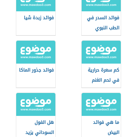
فوائد السدر في
فوائد زبدة شيا
الطب النبوي
كم سعرة حرارية
فوائد جذور الماكا
في لحم الغنم
ما هي فوائد
هل الفول
البيض
السوداني يزيد