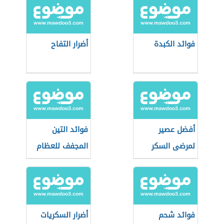
فوائد الكبدة
أضرار التفاح
أفضل عصير
فوائد التين
لمرضى السكر
المجفف للعظام
فوائد شحم
أضرار السكريات