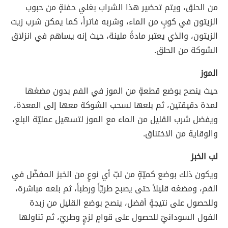
من الحلق، ويتم تحضير هذا الشراب بغلي حفنةٍ من حبوب
الزيتون في كوبٍ من الماء، وشربه فاتراً، كما يمكن شرب زيت
الزيتون، والذي يعتبر مادةً ملينة، حيث إنه يساهم في انزلاق
الشوكة من الحلق.
الموز
حيث ينصح بوضع قطعةٍ من الموز في الفم بدون مضغها
لمدة دقيقتين، ثم بلعها لسحب الشوكة معها إلى المعدة،
ويفضل شرب القليل من الماء مع الموز لتسهيل عمليّة البلع،
والوقاية من الاختناق.
لب الخبز
ويكون ذلك بوضع كميّةٍ من لبّ أي نوعٍ من الخبز المفضّل في
الفم، ومضغه قليلاً حتى يصبح طريّاً ورطباً، ثم بلعه مباشرة،
وللحصول على نتيجةٍ أفضل، ينصح بوضع القليل من زبدة
الفول السودانيّ للحصول على قوامٍ لزجٍ وطريّ، ثم تناولها