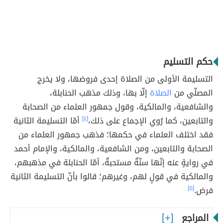
حكم التسليم
التسليمة الأولى من الصلاة إحدى فروضها، ولا يخرج
المصلّي من
الصلاة
إلّا بها، وذلك مذهب الحنابلة،
والشافعية، والمالكية، وقول جمهور العلماء من الصحابة
والتابعين، كما رُوي الإجماع على ذلك،
[٤]
أمّا التسليمة الثانية
فقد اختلف العلماء في حكمها؛ فذهب جمهور العلماء من
الصحابة والتابعين، ومن الشافعية، والمالكية، والإمام أحمد
في روايةٍ عنه إنّها سنّةٌ مستحبةٌ، أمّا الحنابلة في مذهبهم،
والمالكية في قولٍ لهم، وغيرهم؛ قالوا بأنّ التسليمة الثانية
فرض.
[٥]
المراجع