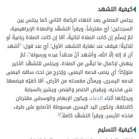
كيفية التشهد
يجلس المصلي بعد انتهاء الركعة الثاني كما يجلس بين
السجدتين؛ أيّ مفترشاً، ويقرأ التشهّد والصلاة الإبراهيمية،
ثمّ يُسلّم إن كانت الصلاة ثنائيةً، أمّا إن كانت الصلاة رباعيةً أو
ثلاثيةً؛ فيقف عند نهاية التشهد الأول؛ أيّ عند قول: "أشهد
أن لا إله إلّا الله، وأشهد أنّ محمّداً عبده ورسوله"، ثمّ
ينهض لإكمال ما تبقّى من الصلاة، ويجلس للتشهّد الأخير
متورّكاً؛ أي ينصب قدمه اليمنى، ويُخرج من تحت ساقه اليمنى
قدمه اليسرى، ويمكّن مقعدته من الأرض، أمّا كفيّه فيضعها
على فخذيه، ويقبض الخنصر والبنصر، ويشير بالسبابة
ويحرّكها أثناء
الدعاء
، ويكون الإبهام والوسطى مقترنان
كالحلقة، وتكون اليد اليسرى مبسوطة الأصابع على طرف
فخذه الأيسر، ويقرأ التشهّد كاملاً.
[١]
كيفية التسليم