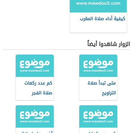
كيفية أداء صلاة المغرب
الزوار شاهدوا أيضاً
متى تبدأ صلاة
كم عدد ركعات
التراويح
صلاة الفجر