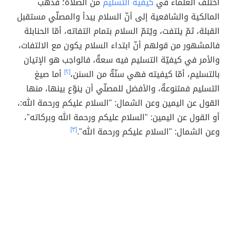
اختلف العلماء في
كيفية التسليم
من الصلاة؛ فذهب
المالكية والشافعية إلى أنّ السلام يبدأ والمصلّي مستقبل
القبلة، ثمّ يلتفت، ويُتمّ السلام بتمام التفاته، أمّا الحنابلة
فالمشهور من قولهم أنّ ابتداء السلام يكون مع الالتفات،
والأمر في كيفيّة التسليم فيه سعةٌ، فالواجب هو الإتيان
بالتسليم، أمّا كيفيته فهي سنّةٌ من السنن،
[٢]
أما صيغ
التسليم فمتنوعةٌ، والأفضل للمصلّي أن ينوّع بينها، منها
القول عن اليمين وعن الشمال: "السلام عليكم ورحمة الله:،
أو القول عن اليمين: "السلام عليكم ورحمة الله وبركاته"،
وعن الشمال: "السلام عليكم ورحمة الله".
[٣]