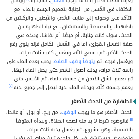
يعرف الحدث الاكبر بأنه ما يوجب
الغُسل
، كالجنابة،
ويمكن
الاكتفاء في الغُسل من الجنابة بتعميم الجسم بالماء، مع
التأكد على وصوله إلى منابت الشعر، والأبطين، والركبتين من
باطنهما، والمضمضة والاستنشاق، مع نية الطهارة من
الحدث، سواء كانت جنابة، أم حيضًا، أم نفاسًا، وهذه هي
صفة الغسل المُجزئ، أما في الغُسل الكامل فإنه ينوي رفع
الحدث الأكبر، ثم يسمي الله، ويغسل كفيه ثلاث مرات،
ويغسل فرجه، ثم
يتوضأ وضوء الصلاة
، يصب بعده الماء على
رأسه ثلاث مرات، يدلك أصول الشعر حتى يصل الماء إليها،
ثم يعمم الشق الأيمن من جسمه بالماء، ثم الأيسر، حتى
يعمم جسمه كلّه، ويدلك الماء بديه ليصل إلى جميع بدنه.
[٢]
الطهارة من الحدث الأصغر
الحدث الأصغر هو ما يوجب
الوضوء
، من ريح، أو بول، أو غائط،
[١]
فالوضوء شرط لا بد منه لصحة الصلاة، ويبدأه المتوضأ
بالتسمية، وهو مشروع، ثم يغسل يديه ثلاث مرات،
وتمضمض ويستنشق في كل واحدة ثلاث مرات، ثم يغسل