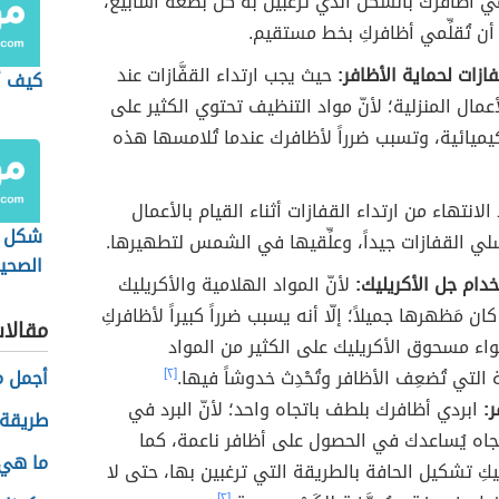
ّمي أظافرك بالشكل الذي ترغبين به كل بضعة أسابيع،
ن تُقلِّمي أظافركِ بخط مستقيم.
فازات لحماية الأظافر:
حيث يجب ارتداء القفَّازات عند
كيف أ
أعمال المنزلية؛ لأنّ مواد التنظيف تحتوي الكثير على
كيميائية، وتسبب ضرراً لأظافرك عندما تُلامسها هذه
الانتهاء من ارتداء القفازات أثناء القيام بالأعمال
شكل ا
سلي القفازات جيداً، وعلِّقيها في الشمس لتطهيرها.
الصحي
تخدام جل الأكريليك:
لأنّ المواد الهلامية والأكريليك
ن مَظهرها جميلاً؛ إلّا أنه يسبب ضرراً كبيراً لأظافركِ
مقالا
اء مسحوق الأكريليك على الكثير من المواد
 التي تُضعِف الأظافر وتُحْدِث خدوشاً فيها.
[٢]
أجمل م
ر:
ابردي أظافرك بلطف باتجاه واحد؛ لأنّ البرد في
طريقة 
اه يُساعدك في الحصول على أظافر ناعمة، كما
ما هي 
كِ تشكيل الحافة بالطريقة التي ترغبين بها، حتى لا
[٢]