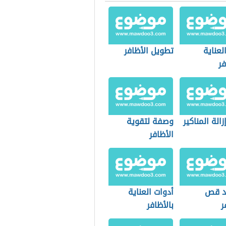
لعناية
تطويل الأظافر
فر
الة المناكير
وصفة لتقوية
الأظافر
د قص
أدوات العناية
ر
بالأظافر