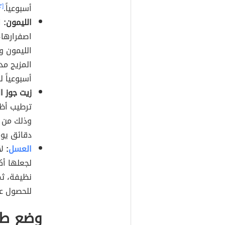
أسبوعياً.
[٣]
الليمون:
ا
اصفرارها،
الليمون و
أسبوعياً 
زيت جوز ا
ترطيب أظا
دقائق يوم
العسل
:
لأ
لجعلها أك
نظيفة، ثم
للحصول عل
وضع طلا