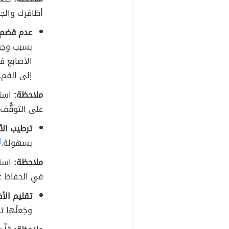
أظافرك والجل
عدم قضم ا
بسبب وجود
الأصابع ف
إلى الفم.
ملاحظة:
استخ
على التوقُّف
ترطيب الأ
بسهولة.
٢]
ملاحظة:
است
في الحفاظ ع
تقليم الأظ
وجَعلْها 