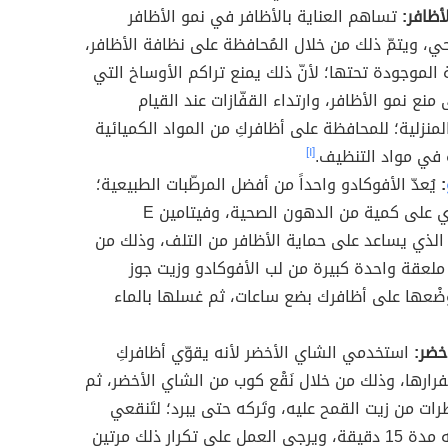
لأظافر:
تساهم العناية بالأظافر في نمو الأظافر
 ويتمّ ذلك من خلال المُحافظة على نظافة الأظافر،
الموجودة تحتها؛ لأنّ ذلك يمنع تراكم الأوساخ التي
نع نمو الأظافر، وارتداء القفّازات عند القيام
المنزلية؛ للمحافظة على أظافركِ من المواد الكميائية
في مواد التنظيف.
[١]
:
يُعدّ الأفوكادو واحداً من أفضل المرطّبات الطبيعية؛
لأنه يحتوي على كمية من الدهون الصحية، وفيتامين E
 الذي يساعد على حماية الأظافر من التلف، وذلك من
ملعقة واحدة كبيرة من لب الأفوكادو وزيت جوز
َضْعها على أظافرك بضع ساعات، ثم غسلها بالماء
خضر:
استخدمي الشاي الأخضر لأنه يقوّي أظافركِ
رارها، وذلك من خلال نَقْع كوب من الشاي الأخضر، ثم
ات من زيت القمح عليه، وتَركه حتى يبرد؛ لتَنقعي
أظافرك به مدة 15 دقيقة، ويرجى العمل على تكرار ذلك مرتين