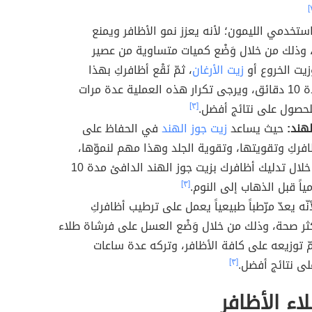
ستخدمي الليمون؛ لأنه يعزز نمو الأظافر ويمنع
 وذلك من خلال وَضْع كميات متساوية من عصير
زيت الخروع أو
زيت الأرغان
، ثمّ نَقْع أظافركِ بهذا
المزيج مدة 10 دقائق، ويرجى تكرار هذه العملية عدة مرات
للحصول على نتائج أفضل.
[٣]
لهند:
حيث يساعد
زيت جوز الهند
في الحفاظ على
فركِ وتقويتها، وتقوية الجلد وهذا مهم لنموّها،
وذلك من خلال تدليك أظافرك بزيت جوز الهند الدافئ مدة 10
ياً قبل الذهاب إلى النوم.
[٣]
نّه يعدّ مرّطباً طبيعياً يعمل على ترطيب أظافركِ
ثر صحة، وذلك من خلال وَضْع العسل على فرشاة طلاء
ّ توزيعه على كافة الأظافر، وتركه عدة ساعات
ى نتائج أفضل.
[٣]
ء الأظافر