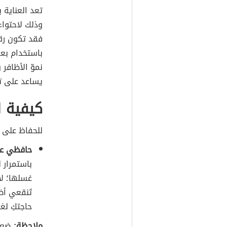
تعد العناية 
وذلك لاحتواء
فقد تكون رق
باستخدام بعض
نموّ الأظافر
يساعد على تق
كيفية ا
للحفاظ على ا
حافظي عل
باستمرار ل
غسلها؛ لأن
تَنقعي أظ
حاجتكِ لغ
ملاحظة:
ضعي 