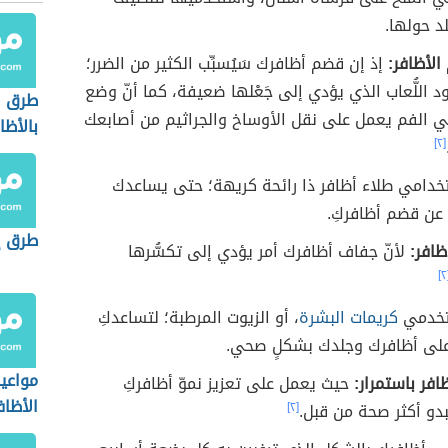
د حولها.
لأظافر:
إذ إن قضم أظافرك سَيُسبِّب الكثير من الضرر؛
 اللُّعاب الذي يؤدي إلى جَعْلها ضعيفة، كما أنّ وضع
طرق ا
ي الفم يعمل على نقل الأوساخ والجراثيم من أصابعك
بالأظا
[٢]
دامي طلاء أظافر ذا رائحة كريهة؛ حتى يساعدك
 عن قضم أظافركِ.
طرق إز
ظافر:
لأنّ جفاف أظافرك أمر يؤدي إلى تكسُّرها
[
خدمي
كريمات البشرة
، أو الزيوت المرطبة؛ لتساعدكِ
لى أظافرك وجلدك بشكلٍ صحي.
مواعي
افر باستمرار:
حيث يعمل على تعزيز نموّ أظافركِ
الأظاف
تبدو أكثر صحة من قبل.
[٢]