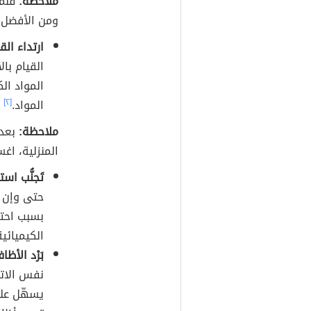
ملاحظة:
قَلِ
ومن الأفضل أ
ارتداء الق
القيام بال
المواد ال
المواد.
[٢]
ملاحظة:
بعد 
المنزلية، اغ
تَجنُّب اس
حتى وإن كا
بسبب احتو
الكيميائية
بَرْد الأظاف
نفس الاتج
يسهّل علي