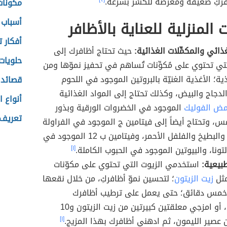
ركِ ضعيفة ومُعرَّضة للكَسْر بسرعة.
مكونا
أسباب 
 المنزلية للعناية بالأظافر
أفكار ت
ذائي والمكمِّلات الغذائية:
حيث تحتاج أظافرك إلى
حلويات
لتي تحتوي على مُكوِّنات تُساهم في تحفيز نموّها ومن
ة؛ الأغذية الغنيّة بالبروتين الموجود في اللحوم
قصائد 
الدجاج والبيض، وكذلك تحتاج إلى المواد الغذائية
أنواع ا
مض الفوليك
الموجود في الخضروات الورقية وبذور
تعريف 
س، وتحتاج أيضاً إلى فيتامين ج الموجود في الفراولة
والبرتقال والبطيخ والفلفل الأحمر، وفيتامين ب 12 الموجود في
تونا، والبيوتين الموجود في الحبوب الكاملة.
[١]
طبيعية:
استخدمي الزيوت التي تحتوي على مكوّنات
مثل
زيت الزيتون
؛ لتحسين نموّ أظافركِ، من خلال نقعها
خمس دقائق؛ حتى يعمل على ترطيب أظافرك
وتقويتها، أو امزجي معلقتين كبيرتين من زيت الزيتون و10
عصير الليمون، ثم ادهني أظافرك بهذا المزيج.
[١]