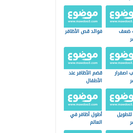
ب ضعف
فوائد قص الأظافر
ر
ب اصفرار
قضم الأظافر عند
ر
الأطفال
لتطويل
أطول أظافر في
ر
العالم