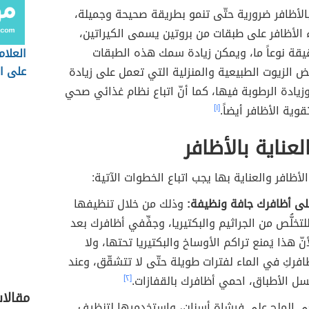
بالأظافر ضرورية حتّى تنمو بطريقة صحيحة وجميلة،
 الأظافر على طبقات من بروتين يسمى الكيراتين،
يقة نوعاً ما، ويمكن زيادة سمك هذه الطبقات
العلام
على ال
 الزيوت الطبيعية والمنزلية التي تعمل على زيادة
 وزيادة الرطوبة فيها، كما أنّ اتباع نظام غذائي صحي
وية الأظافر أيضاً.
[١]
لعناية بالأظافر
لأظافر والعناية بها يجب اتباع الخطوات الآتية:
ى أظافرك جافة ونظيفة:
وذلك من خلال تنظيفها
لتخلُّص من الجراثيم والبكتيريا، وجفِّفي أظافرك بعد
ّ هذا يَمنع تراكم الأوساخ والبكتيريا تحتها، ولا
افركِ في الماء لفترات طويلة حتّى لا تتشقّق، وعند
سل الأطباق، احمي أظافرك بالقفازات.
[٢]
مقالات
الملح على فرشاة أسنان، واستخدميها لتنظيف